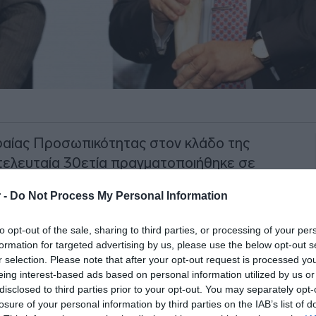
αίας Προσωπικότητας στον κλάδο της
τελευταία 30ετία πραγματοποιήθηκε σε
τον αείμνηστο
Παύλο Γιαννακόπουλο
,
 -
Do Not Process My Personal Information
utation Pharma. Το συνέδριο
υ 2025 στο Divani Caravel και
to opt-out of the sale, sharing to third parties, or processing of your per
ιτικής Υγείας και τη Reputation Unique,
formation for targeted advertising by us, please use the below opt-out s
και της φήμης του φαρμακευτικού κλάδου
r selection. Please note that after your opt-out request is processed y
eing interest-based ads based on personal information utilized by us or
disclosed to third parties prior to your opt-out. You may separately opt-
losure of your personal information by third parties on the IAB’s list of
λεί αποτέλεσμα πρωτότυπης έρευνας