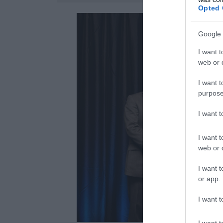
Opted 
Google 
I want t
web or d
I want t
purpose
I want 
I want t
web or d
I want t
or app.
I want t
I want t