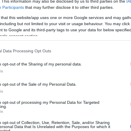
. This information may also be disclosed by us to third parties on the
IA
ευτικού κλάδου, ο Πρόεδρος &
Participants
that may further disclose it to other third parties.
, κ. Δημήτρης Γιαννακόπουλος, δήλωσε:
 that this website/app uses one or more Google services and may gath
ρα μου είναι μια βαθιά συγκινητική
including but not limited to your visit or usage behaviour. You may click 
 to Google and its third-party tags to use your data for below specifi
ερηφάνεια, καθώς το όνομά του
ogle consent section.
αία προσωπικότητα της ελληνικής
l Data Processing Opt Outs
ΙΑΦΗΜΙΣΗ
o opt-out of the Sharing of my personal data.
In
o opt-out of the Sale of my Personal Data.
In
to opt-out of processing my Personal Data for Targeted
ing.
In
o opt-out of Collection, Use, Retention, Sale, and/or Sharing
ersonal Data that Is Unrelated with the Purposes for which it
lected.