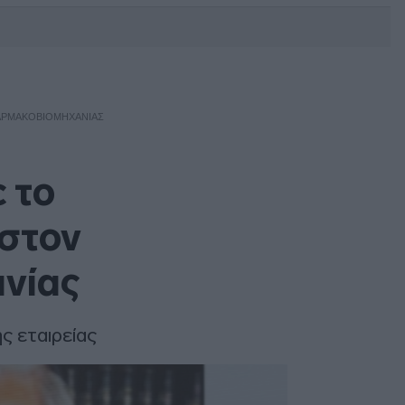
DEBATE: Πότε θα θέλατε να
γίνουν οι επόμενες εθνικές
εκλογές;
ΦΑΡΜΑΚΟΒΙΟΜΗΧΑΝΊΑΣ
 το
στον
ανίας
ς εταιρείας