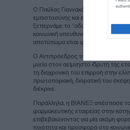
authenti
Ο Παύλος Γιαννακόπουλος δημιούρ
εμπιστοσύνης και επενδύοντας σε υ
ξεπερνάμε το “αδύνατο” και να προχ
κοινωνική υπευθυνότητα. Η βράβευσ
αποτύπωμα είναι φόρος τιμής στην
Ο Αντιπρόεδρος της ΒΙΑΝΕΞ κ. Κωνσ
μνεία στον αείμνηστο ιδρυτή της ετ
τη διαχρονική του επιρροή στην ελλ
πρωτοποριακή, διορατική του σκέψη
διέκρινε.
Παράλληλα, η ΒΙΑΝΕΞ απέσπασε το 
φαρμακευτικής εταιρείας στην κατη
επιβεβαιώνοντας για μία ακόμη φορά
ποιότητα και προσφορά στο κοινωνι