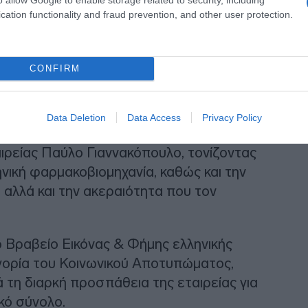
cation functionality and fraud prevention, and other user protection.
γησε τη
ΒΙΑΝΕΞ
, χτίζοντας σχέσεις
ψηλή τεχνογνωσία. Μας δίδαξε πώς να
ωράμε με γνώμονα την ηθική και την
CONFIRM
η της ΒΙΑΝΕΞ για το κοινωνικό της
 παρακαταθήκη του».
Data Deletion
Data Access
Privacy Policy
ταντίνος Παναγούλιας, έκανε ιδιαίτερη
αιρείας Παύλο Γιαννακόπουλο, τονίζοντας
ηνική φαρμακοβιομηχανία, καθώς και την
 αλλά και την ακεραιότητα που τον
Βραβείο Εικόνας & Φήμης ελληνικής
γορία του Κοινωνικού Αποτυπώματος,
 τη διαρκή προσπάθεια της εταιρείας για
κό σύνολο.