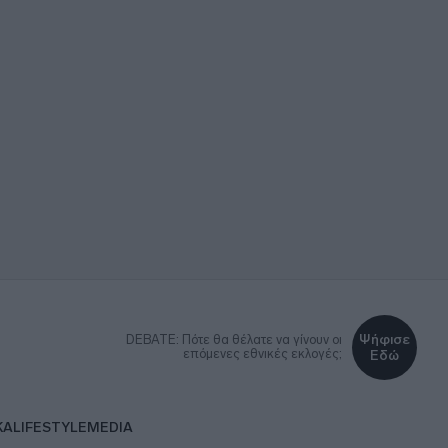
Ψήφισε
DEBATE: Πότε θα θέλατε να γίνουν οι
επόμενες εθνικές εκλογές;
Εδώ
ΚΑ
LIFESTYLE
MEDIA