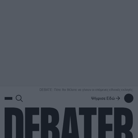
ΑΝΑΖΗΤΗΣΗ
DEBATE: Πότε θα θέλατε να γίνουν οι επόμενες εθνικές εκλογές;
Ψήφισε Εδώ