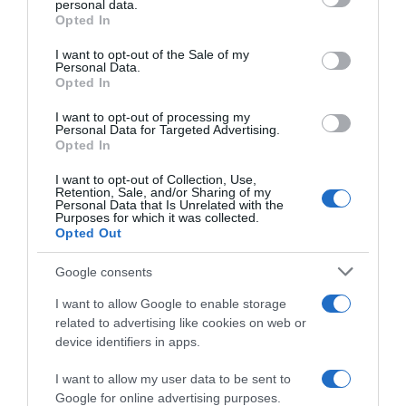
personal data.
grant or deny consent to Google and its third-party tags to
Opted In
use your data for below specified purposes in below Google
consent section.
I want to opt-out of the Sale of my
Personal Data.
Opted In
I want to opt-out of processing my
Personal Data for Targeted Advertising.
Opted In
I want to opt-out of Collection, Use,
Retention, Sale, and/or Sharing of my
Personal Data that Is Unrelated with the
Purposes for which it was collected.
Opted Out
ΕΛΛΑΔΑ
Google consents
Παλαιό Φάληρο: Συνελήφθη 49χρονος
I want to allow Google to enable storage
ως μέλος της εγκληματικής
related to advertising like cookies on web or
device identifiers in apps.
οργάνωσης του “Έντικ” –
Κατηγορείται για εκβιασμούς και
I want to allow my user data to be sent to
ξυλοδαρμούς επιχειρηματιών
Google for online advertising purposes.