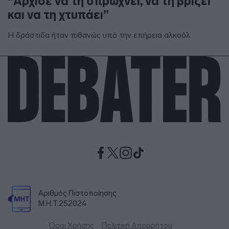
“Άρχισε να τη σπρώχνει, να τη βρίζει
και να τη χτυπάει”
Η δράστιδα ήταν πιθανώς υπό την επήρεια αλκοόλ
Αριθμός Πιστοποίησης
Μ.Η.Τ.252024
Όροι Χρήσης
Πολιτική Απορρήτου