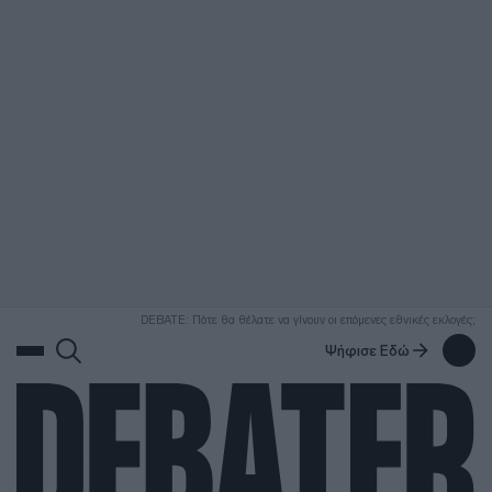
ΑΝΑΖΗΤΗΣΗ
DEBATE: Πότε θα θέλατε να γίνουν οι επόμενες εθνικές εκλογές;
Ψήφισε Εδώ