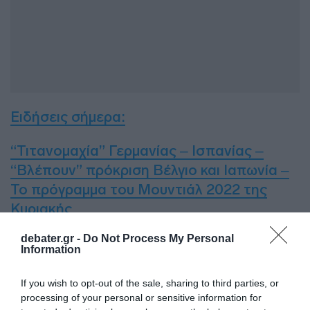
Ειδήσεις σήμερα:
“Τιτανομαχία” Γερμανίας – Ισπανίας –
“Βλέπουν” πρόκριση Βέλγιο και Ιαπωνία –
Το πρόγραμμα του Μουντιάλ 2022 της
Κυριακής
debater.gr -
Do Not Process My Personal
ΔΙΑΦΗΜΙΣΗ
Information
If you wish to opt-out of the sale, sharing to third parties, or
processing of your personal or sensitive information for