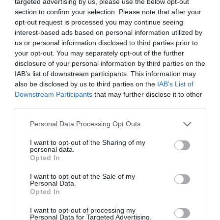
targeted advertising by us, please use the below opt-out
section to confirm your selection. Please note that after your
opt-out request is processed you may continue seeing
interest-based ads based on personal information utilized by
us or personal information disclosed to third parties prior to
your opt-out. You may separately opt-out of the further
disclosure of your personal information by third parties on the
IAB’s list of downstream participants. This information may
Ζώδια – Ετήσιες προβλέψεις 2023 – Πώς
also be disclosed by us to third parties on the
IAB’s List of
Downstream Participants
that may further disclose it to other
θα κυλήσουν τα ερωτικά και τα οικονομικά
third parties.
για τον Δίδυμο
Please note that this website/app uses one or more Google
Personal Data Processing Opt Outs
services and may gather and store information including but
not limited to your visit or usage behaviour. You may click to
I want to opt-out of the Sharing of my
Προσθήκη ως προτεινόμενη
personal data.
grant or deny consent to Google and its third-party tags to
πηγή στην Google
Opted In
use your data for below specified purposes in below Google
consent section.
I want to opt-out of the Sale of my
Personal Data.
Opted In
Ακολούθησε το debater.gr στο
Google News
και μάθετε πρώτοι όλες τις ειδήσεις
I want to opt-out of processing my
Personal Data for Targeted Advertising.