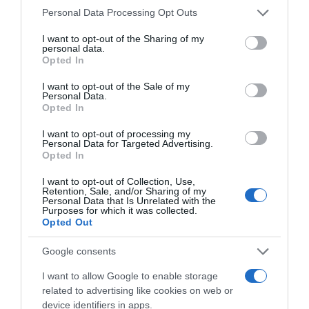
Please note that this website/app uses one or more Google
Personal Data Processing Opt Outs
services and may gather and store information including but
not limited to your visit or usage behaviour. You may click to
I want to opt-out of the Sharing of my
personal data.
grant or deny consent to Google and its third-party tags to
Opted In
use your data for below specified purposes in below Google
ΕΛΛΑΔΑ
consent section.
I want to opt-out of the Sale of my
Προφυλακίστηκαν ο δήμαρχος
Personal Data.
Opted In
Στυλίδας και δύο ακόμη για την
καταστροφική πυρκαγιά στην
I want to opt-out of processing my
Personal Data for Targeted Advertising.
Αττικοβοιωτία
Opted In
Ομόφωνη απόφαση Ανακρίτριας και Εισαγγελέα μετά από
I want to opt-out of Collection, Use,
Retention, Sale, and/or Sharing of my
μια μαραθώνια διαδικασία
Personal Data that Is Unrelated with the
Purposes for which it was collected.
Opted Out
Google consents
I want to allow Google to enable storage
related to advertising like cookies on web or
device identifiers in apps.