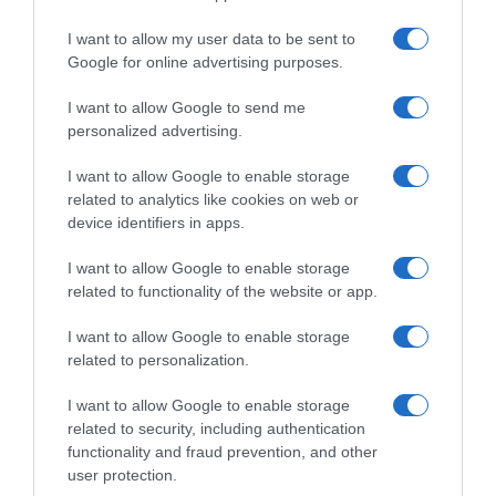
I want to allow my user data to be sent to
Google for online advertising purposes.
I want to allow Google to send me
personalized advertising.
ΕΛΛΑΔΑ
I want to allow Google to enable storage
related to analytics like cookies on web or
Μάλια: Πώς πνίγηκε η Ολλανδή
device identifiers in apps.
τουρίστρια -“Παλεύαμε 15 λεπτά να
την επαναφέρουμε, τα παιδιά
I want to allow Google to enable storage
έκλαιγαν”
related to functionality of the website or app.
I want to allow Google to enable storage
Συγκλονίζουν οι μαρτυρίες των ναυαγοσωστών - Τι έδειξε η
related to personalization.
νεκροψία–νεκροτομή
I want to allow Google to enable storage
related to security, including authentication
functionality and fraud prevention, and other
user protection.