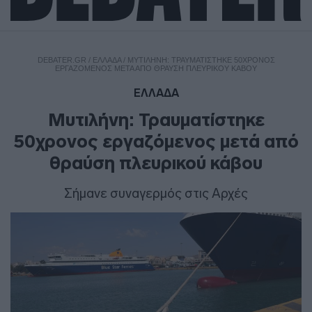
DEBATER.GR
/
ΕΛΛΑΔΑ
/
ΜΥΤΙΛΉΝΗ: ΤΡΑΥΜΑΤΊΣΤΗΚΕ 50ΧΡΟΝΟΣ
ΕΡΓΑΖΌΜΕΝΟΣ ΜΕΤΆ ΑΠΌ ΘΡΑΎΣΗ ΠΛΕΥΡΙΚΟΎ ΚΆΒΟΥ
ΕΛΛΑΔΑ
Μυτιλήνη: Τραυματίστηκε
50χρονος εργαζόμενος μετά από
θραύση πλευρικού κάβου
Σήμανε συναγερμός στις Αρχές