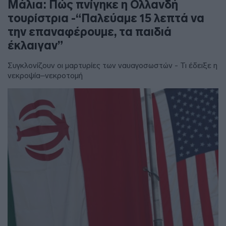
Μάλια: Πώς πνίγηκε η Ολλανδή
τουρίστρια -“Παλεύαμε 15 λεπτά να
την επαναφέρουμε, τα παιδιά
έκλαιγαν”
Συγκλονίζουν οι μαρτυρίες των ναυαγοσωστών - Τι έδειξε η
νεκροψία–νεκροτομή