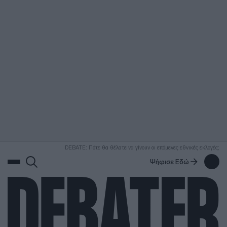
ΑΝΑΖΗΤΗΣΗ
DEBATE: Πότε θα θέλατε να γίνουν οι επόμενες εθνικές εκλογές;
Ψήφισε Εδώ