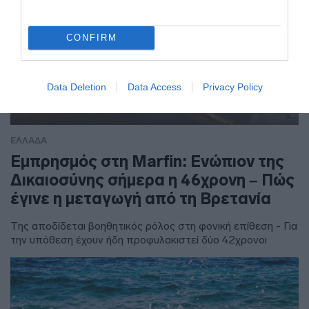
CONFIRM
Data Deletion
Data Access
Privacy Policy
ΕΛΛΑΔΑ
Εμπρησμός στη Marfin: Ενώπιον της
Δικαιοσύνης σήμερα η 46χρονη – Πώς
έγινε η μεταγωγή από τη Βρετανία
Της αποδίδεται βοηθητικός ρόλος στη φονική επίθεση - Για
την υπόθεση έχουν ήδη προφυλακιστεί δύο 42χρονοι