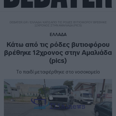
DEBATER.GR
/
ΕΛΛΑΔΑ
/
ΚΆΤΩ ΑΠΌ ΤΙΣ ΡΌΔΕΣ ΒΥΤΙΟΦΌΡΟΥ ΒΡΈΘΗΚΕ
12ΧΡΟΝΟΣ ΣΤΗΝ ΑΜΑΛΙΆΔΑ (PICS)
ΕΛΛΑΔΑ
Κάτω από τις ρόδες βυτιοφόρου
βρέθηκε 12χρονος στην Αμαλιάδα
(pics)
Το παιδί μεταφέρθηκε στο νοσοκομείο