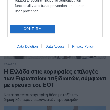
related to security, including authentication
functionality and fraud prevention, and other
user protection.
CONFIRM
Data Deletion
Data Access
Privacy Policy
ΕΛΛΑΔΑ
Η Ελλάδα στις κορυφαίες επιλογές
των Ευρωπαίων ταξιδιωτών, σύμφωνα
με έρευνα του ΕΟΤ
Κατατάσσεται στην τρίτη θέση μεταξύ των
δημοφιλέστερων μεσογειακών προορισμών