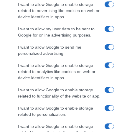
I want to allow Google to enable storage
related to advertising like cookies on web or
device identifiers in apps.
I want to allow my user data to be sent to
Google for online advertising purposes.
I want to allow Google to send me
personalized advertising.
ΕΛΛΑΔΑ
Υπογράφηκε η σύμβαση για τα
I want to allow Google to enable storage
συστήματα αεροναυτιλίας στο νέο
related to analytics like cookies on web or
device identifiers in apps.
Διεθνές Αεροδρόμιο Ηρακλείου –
Αναμένεται να τεθεί σε λειτουργία
I want to allow Google to enable storage
τον Νοέμβριο του 2028
related to functionality of the website or app.
Δήμας: "Είμαστε στο 76% του κατασκευαστικού
I want to allow Google to enable storage
αντικειμένου"
related to personalization.
I want to allow Google to enable storage