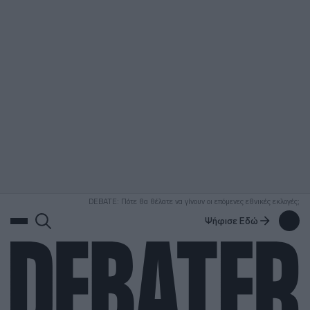
ΑΝΑΖΗΤΗΣΗ
DEBATE: Πότε θα θέλατε να γίνουν οι επόμενες εθνικές εκλογές;
Ψήφισε Εδώ