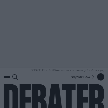
ΑΝΑΖΗΤΗΣΗ
DEBATE: Πότε θα θέλατε να γίνουν οι επόμενες εθνικές εκλογές;
Ψήφισε Εδώ