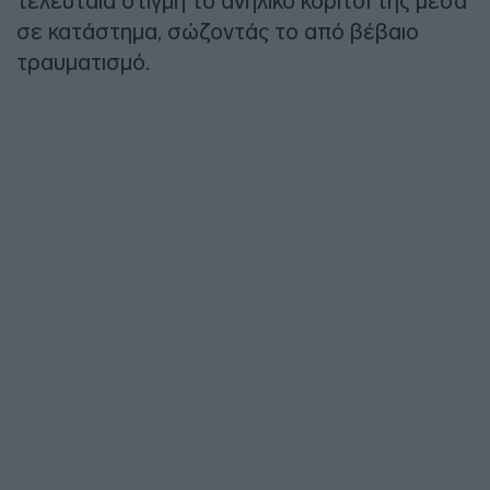
τελευταία στιγμή το ανήλικο κορίτσι της μέσα
σε κατάστημα, σώζοντάς το από βέβαιο
τραυματισμό.