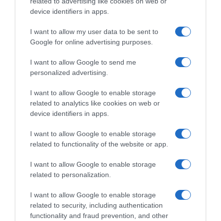
related to advertising like cookies on web or
device identifiers in apps.
I want to allow my user data to be sent to
Google for online advertising purposes.
I want to allow Google to send me
ΕΛΛΑΔΑ
personalized advertising.
Παλαιό Φάληρο: Συνελήφθη 49χρονος
I want to allow Google to enable storage
ως μέλος της εγκληματικής
related to analytics like cookies on web or
οργάνωσης του “Έντικ” –
device identifiers in apps.
Κατηγορείται για εκβιασμούς και
I want to allow Google to enable storage
ξυλοδαρμούς επιχειρηματιών
related to functionality of the website or app.
Ο άνδρας είχε διαφύγει στο εξωτερικό κι επέστρεψε στην
I want to allow Google to enable storage
Ελλάδα
related to personalization.
I want to allow Google to enable storage
related to security, including authentication
functionality and fraud prevention, and other