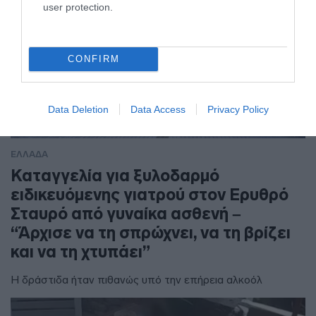
user protection.
CONFIRM
Data Deletion
Data Access
Privacy Policy
ΕΛΛΑΔΑ
Καταγγελία για ξυλοδαρμό
ειδικευόμενης γιατρού στον Ερυθρό
Σταυρό από γυναίκα ασθενή –
“Άρχισε να τη σπρώχνει, να τη βρίζει
και να τη χτυπάει”
Η δράστιδα ήταν πιθανώς υπό την επήρεια αλκοόλ