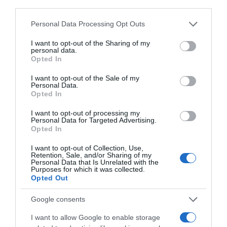
third parties.
Please note that this website/app uses one or more Google
Personal Data Processing Opt Outs
services and may gather and store information including but
not limited to your visit or usage behaviour. You may click to
I want to opt-out of the Sharing of my
personal data.
grant or deny consent to Google and its third-party tags to
Opted In
use your data for below specified purposes in below Google
consent section.
I want to opt-out of the Sale of my
Personal Data.
Opted In
ΕΛΛΑΔΑ
I want to opt-out of processing my
Personal Data for Targeted Advertising.
Opted In
I want to opt-out of Collection, Use,
Retention, Sale, and/or Sharing of my
Personal Data that Is Unrelated with the
Purposes for which it was collected.
Opted Out
Google consents
I want to allow Google to enable storage