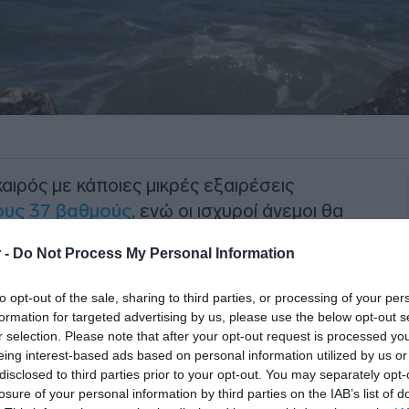
καιρός με κάποιες μικρές εξαιρέσεις
ους 37 βαθμούς
, ενώ οι ισχυροί άνεμοι θα
ιλ αυξάνοντας τον κίνδυνο πυρκαγιάς.
 -
Do Not Process My Personal Information
ωση της
ΕΜΥ
, ο καιρός την Κυριακή
to opt-out of the sale, sharing to third parties, or processing of your per
τα σύννεφα που μπορεί να κάνουν την
formation for targeted advertising by us, please use the below opt-out s
αράλληλα, η
θερμοκρασία
θα κυμανθεί
r selection. Please note that after your opt-out request is processed y
τόπους στα κεντρικά ηπειρωτικά τους
37
eing interest-based ads based on personal information utilized by us or
disclosed to third parties prior to your opt-out. You may separately opt-
losure of your personal information by third parties on the IAB’s list of