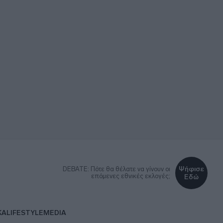
Ψήφισε
DEBATE: Πότε θα θέλατε να γίνουν οι
επόμενες εθνικές εκλογές;
Εδώ
ΚΑ
LIFESTYLE
MEDIA