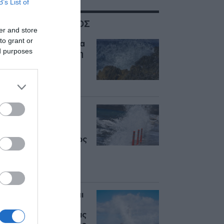
B’s List of
ΣΧΕΤΙΚΑ ΜΕ:ΚΑΙΡΟΣ
er and store
to grant or
Καιρός: Επιμένουν τα
ed purposes
μελτέμια, ανεβαίνει η
θερμοκρασία –
Αυξημένος ο
κίνδυνος πυρκαγιών
Καιρός σήμερα:
Υψηλές
θερμοκρασίες και
ισχυροί βοριάδες έως
8 μποφόρ –
Συναγερμός για
πυρκαγιές
Καιρός: Συνεχίζονται
και τις επόμενες
ημέρες οι θυελλώδεις