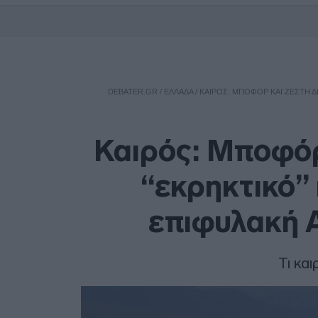
DEBATER.GR
/
ΕΛΛΑΔΑ
/
ΚΑΙΡΌΣ: ΜΠΟΦΌΡ ΚΑΙ ΖΈΣΤΗ Δ
Καιρός: Μποφόρ
“εκρηκτικό” 
επιφυλακή Α
Τι κα