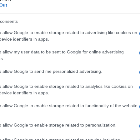
ν κατακόρυφα τον κίνδυνο πυρκαγιάς με
Out
νται σε πορτοκαλί συναγερμό για την
consents
o allow Google to enable storage related to advertising like cookies on
ρμό επιπέδου 4 θα βρίσκονται η Αττική,
evice identifiers in apps.
αι της Πελοποννήσου όπως επίσης και τα
υ.
o allow my user data to be sent to Google for online advertising
s.
to allow Google to send me personalized advertising.
o allow Google to enable storage related to analytics like cookies on
evice identifiers in apps.
o allow Google to enable storage related to functionality of the website
o allow Google to enable storage related to personalization.
o allow Google to enable storage related to security, including