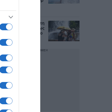
άνεμοι έως 8 μποφόρ
– Μικρή πτώση της
θερμοκρασίας
Καιρός σήμερα: Ζέστη
και ισχυροί άνεμοι έως
8 μποφόρ στο Αιγαίο
ΔΙΑΦΗΜΙΣΗ