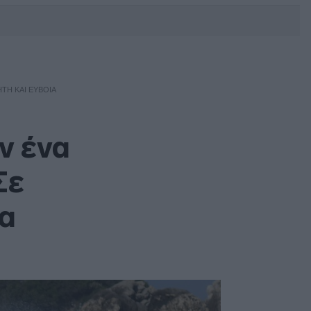
DEBATE: Πότε θα θέλατε να
γίνουν οι επόμενες εθνικές
εκλογές;
ΤΗ ΚΑΙ ΕΎΒΟΙΑ
ν ένα
Σε
ια