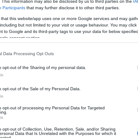
. This information may also be disclosed by us to third parties on the
IA
ΙΑΦΗΜΙΣΗ
Participants
that may further disclose it to other third parties.
 that this website/app uses one or more Google services and may gath
including but not limited to your visit or usage behaviour. You may click 
 to Google and its third-party tags to use your data for below specifi
ogle consent section.
l Data Processing Opt Outs
o opt-out of the Sharing of my personal data.
In
o opt-out of the Sale of my Personal Data.
Αιγαίου
, τα
Δωδεκάνησα
και τη
In
άσει τους
32 με 34
και στην υπόλοιπη
μούς Κελσίου
.
to opt-out of processing my Personal Data for Targeted
ing.
In
ειοδυτικοί 3 με 5 μποφόρ. Στα ανατολικά
o opt-out of Collection, Use, Retention, Sale, and/or Sharing
 με 6 και τοπικά στο Αιγαίο έως 7
ersonal Data that Is Unrelated with the Purposes for which it
lected.