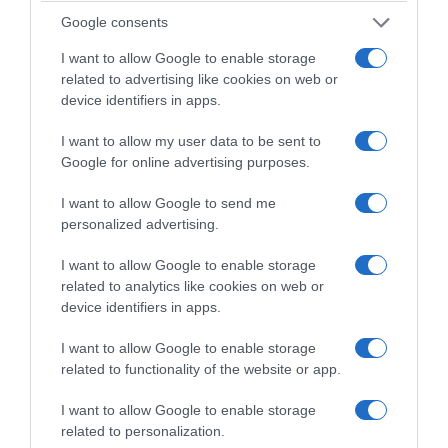
βορειοδυτικοί 3 με 4, στα ανατολικά από
Google consents
βόρειες διευθύνσεις 4 με 6 και στο Αιγαίο
έως 7 μποφόρ.
I want to allow Google to enable storage
related to advertising like cookies on web or
device identifiers in apps.
Η θερμοκρασία δεν θα σημειώσει αξιόλογη
μεταβολή.
I want to allow my user data to be sent to
Google for online advertising purposes.
Ο καιρός την Κυριακή
I want to allow Google to send me
personalized advertising.
I want to allow Google to enable storage
Γενικά αίθριος καιρός με λίγες νεφώσεις
related to analytics like cookies on web or
πρόσκαιρα αυξημένες τις μεσημβρινές –
device identifiers in apps.
απογευματινές ώρες κυρίως στα βόρεια
I want to allow Google to enable storage
ηπειρωτικά όπου θα σημειωθούν λίγες
related to functionality of the website or app.
τοπικές βροχές ή όμβροι στα ορεινά.
I want to allow Google to enable storage
related to personalization.
Οι άνεμοι θα πνέουν από βόρειες