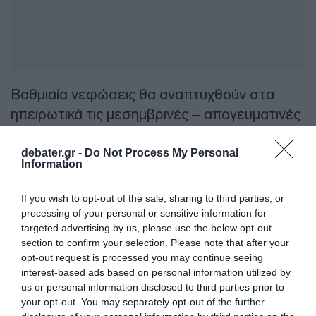
Βαθμιαία νεφώσεις θα αναπτυχθούν στα
ηπειρωτικά τις μεσημβρινές – απογευματινές
ώρες όπου θα σημειωθούν τοπικές βροχές ή
όμβροι κυρίως στα ορεινά και πιθανώς στα
debater.gr -
Do Not Process My Personal
Information
βόρεια μεμονωμένες καταιγίδες.
If you wish to opt-out of the sale, sharing to third parties, or
Οι άνεμοι στα δυτικά θα είναι μεταβλητοί 3 με
processing of your personal or sensitive information for
4, στα ανατολικά θα πνέουν από βόρειες
targeted advertising by us, please use the below opt-out
section to confirm your selection. Please note that after your
διευθύνσεις 4 με 6 και στο Αιγαίο έως 7
opt-out request is processed you may continue seeing
μποφόρ.
interest-based ads based on personal information utilized by
us or personal information disclosed to third parties prior to
Η θερμοκρασία δεν θα σημειώσει αξιόλογη
your opt-out. You may separately opt-out of the further