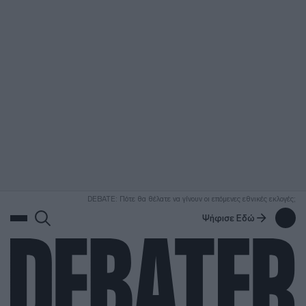
ΑΝΑΖΗΤΗΣΗ
DEBATE: Πότε θα θέλατε να γίνουν οι επόμενες εθνικές εκλογές;
Ψήφισε Εδώ