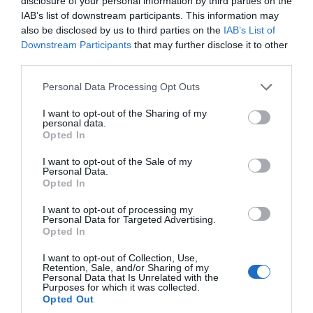
disclosure of your personal information by third parties on the
μεταβολή και θα φτάσει στα νησιά του Ιονίου
IAB’s list of downstream participants. This information may
και τα ηπειρωτικά τους 30 με 32 και τοπικά
also be disclosed by us to third parties on the
IAB’s List of
τους 33 βαθμούς και στην ανατολική
Downstream Participants
that may further disclose it to other
third parties.
νησιωτική χώρα τους 27 με 29, τοπικά στα
νοτιοανατολικά τους 30 βαθμούς Κελσίου.
Please note that this website/app uses one or more Google
Personal Data Processing Opt Outs
services and may gather and store information including but
not limited to your visit or usage behaviour. You may click to
I want to opt-out of the Sharing of my
personal data.
grant or deny consent to Google and its third-party tags to
Ο καιρός το Σάββατο
Opted In
use your data for below specified purposes in below Google
consent section.
I want to opt-out of the Sale of my
Personal Data.
Γενικά αίθριος καιρός με λίγες νεφώσεις
Opted In
πρόσκαιρα αυξημένες τις μεσημβρινές –
I want to opt-out of processing my
απογευματινές ώρες κυρίως στα δυτικά και
Personal Data for Targeted Advertising.
Opted In
τα βόρεια ηπειρωτικά όπου θα σημειωθούν
I want to opt-out of Collection, Use,
λίγες τοπικές βροχές ή όμβροι στα ορεινά.
Retention, Sale, and/or Sharing of my
Personal Data that Is Unrelated with the
Purposes for which it was collected.
Οι άνεμοι θα πνέουν στα δυτικά δυτικοί
Opted Out