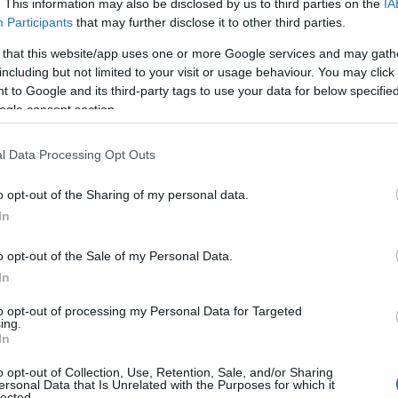
. This information may also be disclosed by us to third parties on the
IA
ς γύρω δρόμους, προκειμένου να μην
Participants
that may further disclose it to other third parties.
υς οδηγούς.
 that this website/app uses one or more Google services and may gath
including but not limited to your visit or usage behaviour. You may click 
ΙΑΦΗΜΙΣΗ
 to Google and its third-party tags to use your data for below specifi
ogle consent section.
l Data Processing Opt Outs
o opt-out of the Sharing of my personal data.
In
o opt-out of the Sale of my Personal Data.
In
to opt-out of processing my Personal Data for Targeted
ing.
In
o opt-out of Collection, Use, Retention, Sale, and/or Sharing
ersonal Data that Is Unrelated with the Purposes for which it
lected.