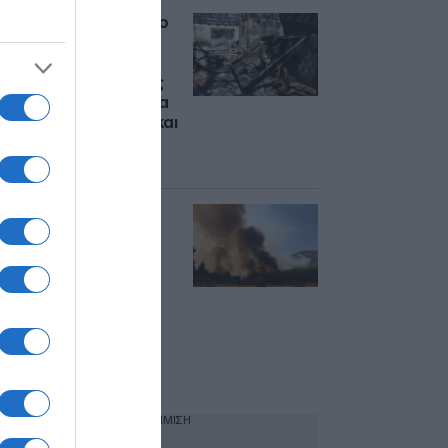
Μέχρι τον Δεκέμβριο
η ολοκλήρωση των
αντιπλημμυρικών
έργων για τις φωτιές
σε Αττική και Βοιωτία
– Άμεσα οι μελέτες και
οι ενισχύσεις στους
πυρόπληκτους
Πυρκαγιές σε Αττική
και Βοιωτία: Το
πολωμένο μελτέμι
ήταν ένα “από τα
ισχυρότερα
επεισόδια των
τελευταίων 50
χρόνων” – Η
ανάρτηση Κολυδά
ΔΙΑΦΗΜΙΣΗ