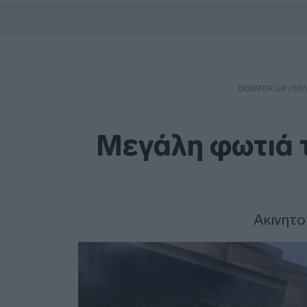
DEBATER.GR
/
ΕΛΛ
Μεγάλη φωτιά τ
Ακινητο