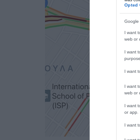
Opted 
Google 
I want t
web or d
I want t
purpose
I want 
I want t
web or d
I want t
or app.
I want t
I want t