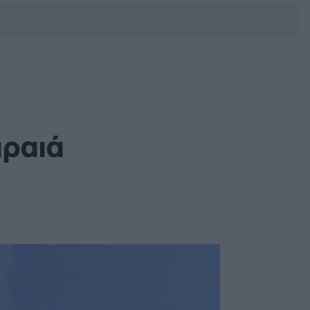
DEBATE: Πότε θα θέλατε να
γίνουν οι επόμενες εθνικές
εκλογές;
ιραιά