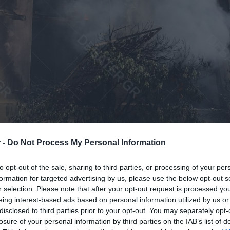
 -
Do Not Process My Personal Information
to opt-out of the sale, sharing to third parties, or processing of your per
formation for targeted advertising by us, please use the below opt-out s
 της Τετάρτης σε εγκαταλελειμμένο
r selection. Please note that after your opt-out request is processed y
ων οδών Ομηρίδου Σκυλίτση και
eing interest-based ads based on personal information utilized by us or
disclosed to third parties prior to your opt-out. You may separately opt-
losure of your personal information by third parties on the IAB’s list of