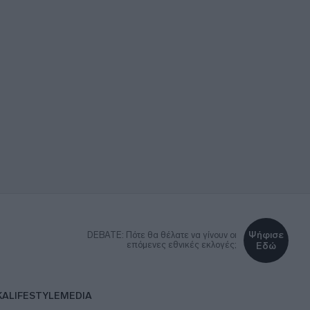
Ψήφισε
DEBATE: Πότε θα θέλατε να γίνουν οι
επόμενες εθνικές εκλογές;
Εδώ
ΚΑ
LIFESTYLE
MEDIA