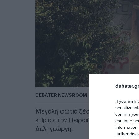
debater.gr
DEBATER NEWSROOM
If you wish 
sensitive in
Μεγάλη φωτιά ξέσπασε το μεσημέρι
confirm you
κτίριο στον Πειραιά, στη συμβολή τ
continue se
information 
Δεληγεώργη.
further disc