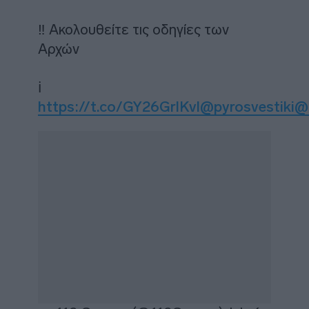
‼️ Ακολουθείτε τις οδηγίες των
Αρχών
ℹ️
https://t.co/GY26GrlKvl
@pyrosvestiki
@h