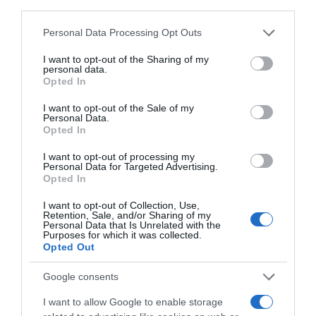
third parties.
Please note that this website/app uses one or more Google
Personal Data Processing Opt Outs
services and may gather and store information including but
not limited to your visit or usage behaviour. You may click to
I want to opt-out of the Sharing of my
personal data.
grant or deny consent to Google and its third-party tags to
Opted In
use your data for below specified purposes in below Google
consent section.
I want to opt-out of the Sale of my
Personal Data.
Opted In
I want to opt-out of processing my
Personal Data for Targeted Advertising.
Opted In
I want to opt-out of Collection, Use,
Retention, Sale, and/or Sharing of my
ΕΛΛΑΔΑ
Personal Data that Is Unrelated with the
Purposes for which it was collected.
Τροχαίο στον Κηφισό –
Opted Out
Καθυστερήσεις στο ρεύμα προς
Πειραιά
Google consents
I want to allow Google to enable storage
Δεν υπάρχουν τραυματίες