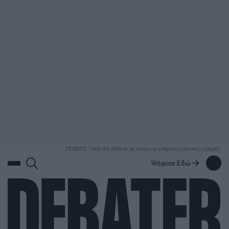
ΑΝΑΖΗΤΗΣΗ
DEBATE: Πότε θα θέλατε να γίνουν οι επόμενες εθνικές εκλογές;
Ψήφισε Εδώ