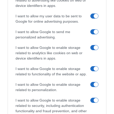
related to advertising like cookies on web or
device identifiers in apps.
I want to allow my user data to be sent to
Google for online advertising purposes.
I want to allow Google to send me
personalized advertising.
I want to allow Google to enable storage
related to analytics like cookies on web or
device identifiers in apps.
I want to allow Google to enable storage
related to functionality of the website or app.
ΕΛΛΑΔΑ
I want to allow Google to enable storage
“Ελευθέριος Βενιζέλος”: Συνελήφθη
related to personalization.
37χρονος με 4 μαχαίρια και δύο
ψαλίδια κλαδέματος
I want to allow Google to enable storage
related to security, including authentication
Επρόκειτο να επιβιβαστεί σε πτήση με προορισμό το
functionality and fraud prevention, and other