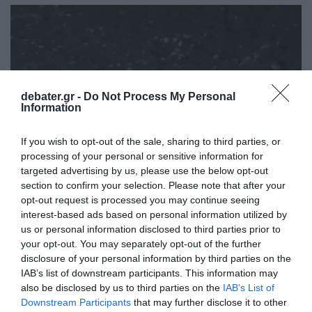
debater.gr -
Do Not Process My Personal
Information
If you wish to opt-out of the sale, sharing to third parties, or
processing of your personal or sensitive information for
targeted advertising by us, please use the below opt-out
section to confirm your selection. Please note that after your
opt-out request is processed you may continue seeing
ΕΛΛΑΔΑ
interest-based ads based on personal information utilized by
us or personal information disclosed to third parties prior to
Δείτε τις προσπάθειες χελώνας να
your opt-out. You may separately opt-out of the further
γεννήσει σε παραλία της Ρόδου – Η
disclosure of your personal information by third parties on the
προειδοποίηση των κατοίκων (βίντεο)
IAB’s list of downstream participants. This information may
also be disclosed by us to third parties on the
IAB’s List of
Το ζώο δεν τα κατάφερε και αναμένεται να επιστρέψει
Downstream Participants
that may further disclose it to other