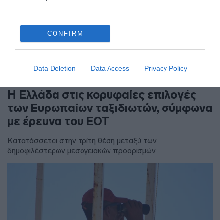
CONFIRM
Data Deletion
Data Access
Privacy Policy
ΕΛΛΑΔΑ
Η Ελλάδα στις κορυφαίες επιλογές
των Ευρωπαίων ταξιδιωτών, σύμφωνα
με έρευνα του ΕΟΤ
Κατατάσσεται στην τρίτη θέση μεταξύ των
δημοφιλέστερων μεσογειακών προορισμών