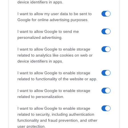
device identifiers in apps.
I want to allow my user data to be sent to
Google for online advertising purposes.
ΕΛΛΑΔΑ
I want to allow Google to send me
Υπογράφηκε η σύμβαση για τα
personalized advertising.
συστήματα αεροναυτιλίας στο νέο
Διεθνές Αεροδρόμιο Ηρακλείου –
I want to allow Google to enable storage
related to analytics like cookies on web or
Αναμένεται να τεθεί σε λειτουργία
device identifiers in apps.
τον Νοέμβριο του 2028
I want to allow Google to enable storage
Δήμας: "Είμαστε στο 76% του κατασκευαστικού
related to functionality of the website or app.
αντικειμένου"
I want to allow Google to enable storage
related to personalization.
I want to allow Google to enable storage
related to security, including authentication
functionality and fraud prevention, and other
user protection.