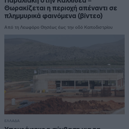
Παραλιακή στην Καλλιθέα –
Θωρακίζεται η περιοχή απέναντι σε
πλημμυρικά φαινόμενα (βίντεο)
Από τη Λεωφόρο Θησέως έως την οδό Καποδιστρίου
ΕΛΛΑΔΑ