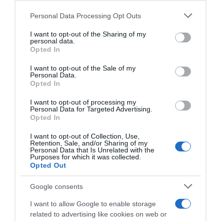
Please note that this website/app uses one or more Google
Personal Data Processing Opt Outs
services and may gather and store information including but
ΕΛΛΑΔΑ
not limited to your visit or usage behaviour. You may click to
I want to opt-out of the Sharing of my
personal data.
Ανοίγει τη Δευτέρα η Παλαιά
grant or deny consent to Google and its third-party tags to
Opted In
use your data for below specified purposes in below Google
Παραλιακή στην Καλλιθέα –
consent section.
I want to opt-out of the Sale of my
Θωρακίζεται η περιοχή απέναντι σε
Personal Data.
πλημμυρικά φαινόμενα (βίντεο)
Opted In
I want to opt-out of processing my
Από τη Λεωφόρο Θησέως έως την οδό Καποδιστρίου
Personal Data for Targeted Advertising.
Opted In
I want to opt-out of Collection, Use,
Retention, Sale, and/or Sharing of my
Personal Data that Is Unrelated with the
Purposes for which it was collected.
Opted Out
Google consents
I want to allow Google to enable storage
related to advertising like cookies on web or