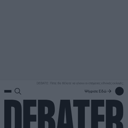
ΑΝΑΖΗΤΗΣΗ
DEBATE: Πότε θα θέλατε να γίνουν οι επόμενες εθνικές εκλογές;
Ψήφισε Εδώ