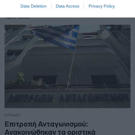
Για τις περιοχές που προβλέπεται πολύ υψηλός κίνδυνος
Data Deletion
Data Access
Privacy Policy
πυρκαγιάς εφαρμόζεται το Σχέδιο Δράσεων Πολιτικής
Προστασίας
ΕΛΛΑΔΑ
Επιτροπή Ανταγωνισμού:
Ανακοινώθηκαν τα οριστικά