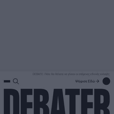
ΑΝΑΖΗΤΗΣΗ
DEBATE: Πότε θα θέλατε να γίνουν οι επόμενες εθνικές εκλογές;
Ψήφισε Εδώ