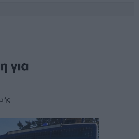
DEBATE: Πότε θα θέλατε να
γίνουν οι επόμενες εθνικές
εκλογές;
η για
ωής