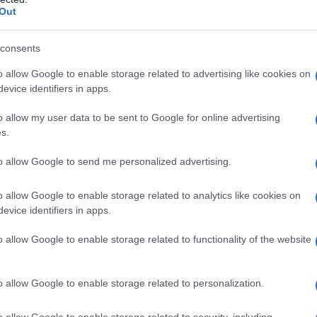
υς.
Out
τηση της πως το Δημόσιο παρίσταται
consents
εύκανση της υπόθεσης» και στην
o allow Google to enable storage related to advertising like cookies on
».
evice identifiers in apps.
o allow my user data to be sent to Google for online advertising
s.
to allow Google to send me personalized advertising.
o allow Google to enable storage related to analytics like cookies on
evice identifiers in apps.
o allow Google to enable storage related to functionality of the website
o allow Google to enable storage related to personalization.
υ ελληνικού Δημοσίου στρέφεται
o allow Google to enable storage related to security, including