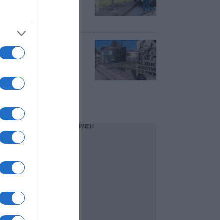
αναβολή λόγω της
717
Δίκη για τα Τέμπη:
Συνεχίζονται οι
τοποθετήσεις
συνηγόρων επί της
εισαγγελικής
πρότασης για τα
αιτήματα αναβολής
ΔΙΑΦΗΜΙΣΗ