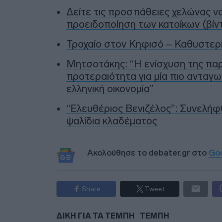
Δείτε τις προσπάθειες χελώνας ν
προειδοποίηση των κατοίκων (βίν
Τροχαίο στον Κηφισό – Καθυστερ
Μητσοτάκης: “Η ενίσχυση της πα
προτεραιότητα για μία πιο ανταγω
ελληνική οικονομία”
“Ελευθέριος Βενιζέλος”: Συνελήφθ
ψαλίδια κλαδέματος
Ακολούθησε το debater.gr στο
Go
Share
Tweet
ΔΙΚΗ ΓΙΑ ΤΑ ΤΕΜΠΗ
ΤΕΜΠΗ