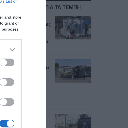
B’s List of
ΣΧΕΤΙΚΑ ΜΕ:ΔΙΚΗ ΓΙΑ ΤΑ ΤΕΜΠΗ
er and store
Δίκη για τα Τέμπη:
to grant or
Απέρριψε το Τριμελές
ed purposes
Εφετείο
Κακουργημάτων
Λάρισας τα αιτήματα
αναβολής
Δίκη για τα Τέμπη:
Αύριο η απόφαση για
τα αιτήματα
αναβολής και τις
ενστάσεις
ακυρότητας του
κλητηρίου
θεσπίσματος
Δίκη για τα Τέμπη:
Επιμένει η
υπεράσπιση για