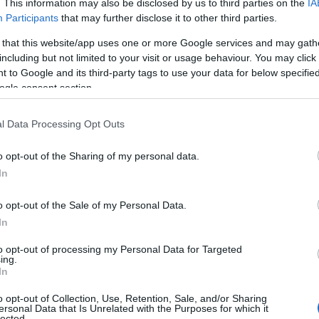
. This information may also be disclosed by us to third parties on the
IA
Participants
that may further disclose it to other third parties.
 that this website/app uses one or more Google services and may gath
including but not limited to your visit or usage behaviour. You may click 
 to Google and its third-party tags to use your data for below specifi
ogle consent section.
l Data Processing Opt Outs
ρότεινε να γίνουν δεκτές οι δηλώσεις
o opt-out of the Sharing of my personal data.
 το
αδίκημα της διατάραξης της
In
α απορριφθούν οι δηλώσεις που έγιναν
o opt-out of the Sale of my Personal Data.
λλήνια Ένωση Προσωπικού Έλξης αλλά και
In
κοντος.
to opt-out of processing my Personal Data for Targeted
ing.
 τους επί της εισαγγελικής πρότασης
In
κπρόσωποι των Δικηγορικών Συλλόγων.
o opt-out of Collection, Use, Retention, Sale, and/or Sharing
νικό Δημόσιο δια της εκπροσώπου του
ersonal Data that Is Unrelated with the Purposes for which it
lected.