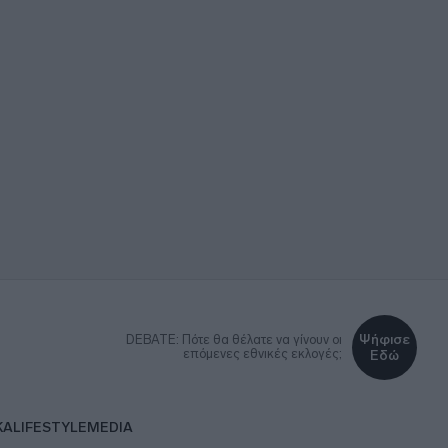
Ψήφισε
DEBATE: Πότε θα θέλατε να γίνουν οι
επόμενες εθνικές εκλογές;
Εδώ
ΚΑ
LIFESTYLE
MEDIA