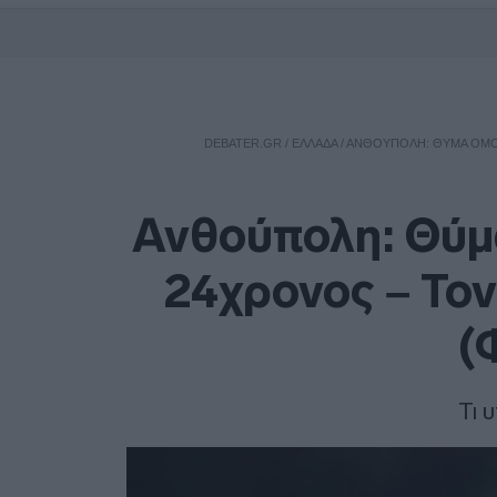
DEBATER.GR
/
ΕΛΛΑΔΑ
/
ΑΝΘΟΎΠΟΛΗ: ΘΎΜΑ ΟΜΟΦ
Ανθούπολη: Θύμ
24χρονος – Τον
(
Τι 