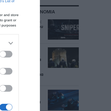
B’s List of
ΣΧΕΤΙΚΑ ΜΕ:ΑΣΤΥΝΟΜΙΑ
er and store
to grant or
Sniper αποκλειστικό:
ed purposes
Απόδραση 44χρονου
από τα δικαστήρια
της Ευέλπιδων!
Θεσσαλονίκη:
Σοβαρά κενά στα
αστυνομικά τμήματα
καταγγέλλουν οι
αστυνομικοί –
Στηλιτεύουν ανώνυμα
δημοσιεύματα
Σύλληψη γνωστού
“ανθρώπου της
νύχτας” στην Πάτρα
για εκβιασμούς και