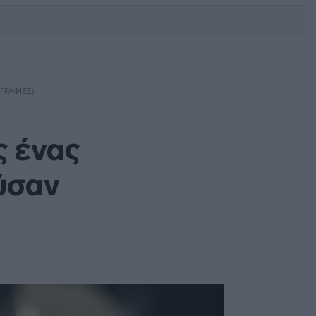
DEBATE: Πότε θα θέλατε να
γίνουν οι επόμενες εθνικές
εκλογές;
ΓΡΑΦΊΕΣ)
ς ένας
ούσαν