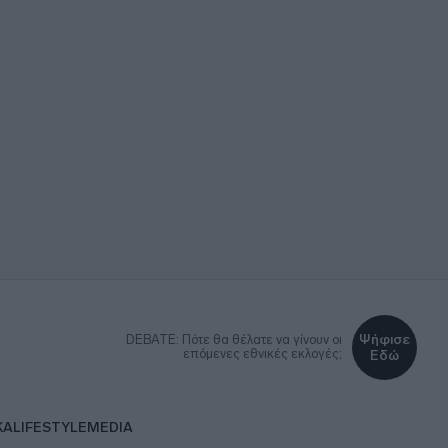
Ψήφισε
DEBATE: Πότε θα θέλατε να γίνουν οι
επόμενες εθνικές εκλογές;
Εδώ
ΚΑ
LIFESTYLE
MEDIA