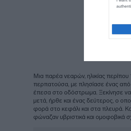
authenti
Μια παρέα νεαρών, ηλικίας περίπου 
περπατούσα, με πλησίασε ένας από
έπεσα στο οδόστρωμα. Ξεκίνησε να 
μετά, ήρθε και
ένας δεύτερος, ο οπο
φορά στο κεφάλι και στα πλευρά. Κα
φώναζαν υβριστικά και ομοφοβικά σχ