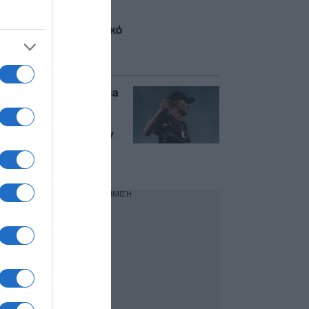
ναρκωτικά – Έχει
κατηγορηθεί για
αιματηρό περιστατικό
με πυροβολισμούς
στο Σούλι
Νέα Σμύρνη: Ο Daima
είναι ο 23χρονος
τράπερ που
συνελήφθη μετά την
καταδίωξη – Γιος
γνωστού ηθοποιού
ΔΙΑΦΗΜΙΣΗ