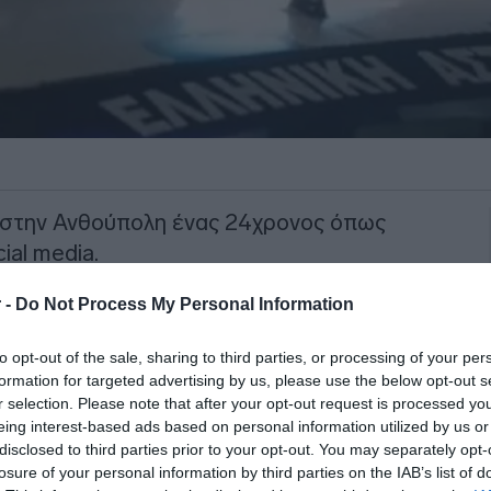
στην Ανθούπολη ένας 24χρονος όπως
ial media.
Κυριακής 6/7 καθώς προχωρούσε και
 -
Do Not Process My Personal Information
ομα κοντά στην πλατεία Κολοκοτρώνη.
to opt-out of the sale, sharing to third parties, or processing of your per
formation for targeted advertising by us, please use the below opt-out s
ΙΑΦΗΜΙΣΗ
r selection. Please note that after your opt-out request is processed y
eing interest-based ads based on personal information utilized by us or
disclosed to third parties prior to your opt-out. You may separately opt-
losure of your personal information by third parties on the IAB’s list of