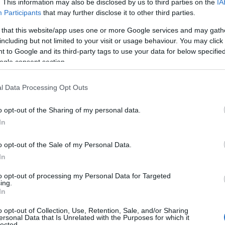
. This information may also be disclosed by us to third parties on the
IA
Participants
that may further disclose it to other third parties.
 that this website/app uses one or more Google services and may gath
including but not limited to your visit or usage behaviour. You may click 
 to Google and its third-party tags to use your data for below specifi
ogle consent section.
l Data Processing Opt Outs
αφέρει:
o opt-out of the Sharing of my personal data.
5, γύρω στις 05:30, καθώς περνούσα
In
Ανθούπολη – κοντά στην εκκλησία της
 ενώ άκουγα μουσική με τα ακουστικά στα
o opt-out of the Sale of my Personal Data.
ην αρχή της πλατείας.
In
to opt-out of processing my Personal Data for Targeted
ing.
In
o opt-out of Collection, Use, Retention, Sale, and/or Sharing
ersonal Data that Is Unrelated with the Purposes for which it
lected.