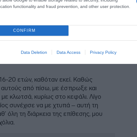
cation functionality and fraud prevention, and other user protection.
CONFIRM
Data Deletion
Data Access
Privacy Policy
16-20 ετών, καθόταν εκεί. Καθώς
 αυτούς από πίσω, με έσπρωξε και
με κλωτσά, κυρίως στο κεφάλι. Λίγο
ίος συνέχισε να με χτυπά – αυτή τη
θ’ όλη τη διάρκεια της επίθεσης, μου
όλια.