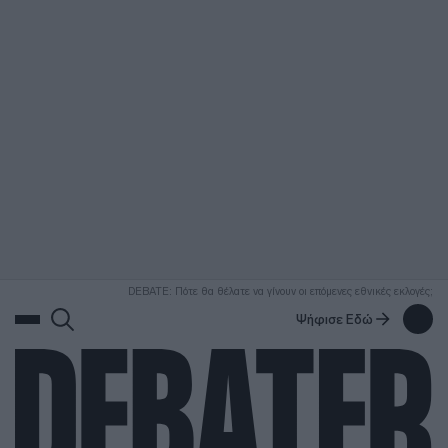
ΑΝΑΖΗΤΗΣΗ
DEBATE: Πότε θα θέλατε να γίνουν οι επόμενες εθνικές εκλογές;
Ψήφισε Εδώ