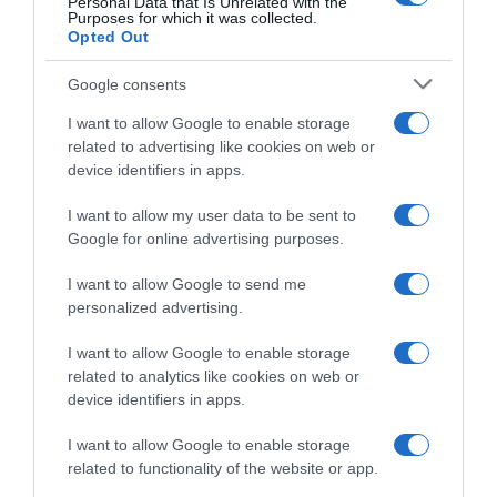
Personal Data that Is Unrelated with the
Purposes for which it was collected.
«δείχνουμε σ’ ένα κατακερματισμένο κόσμο
Opted Out
πως ένας άλλος δρόμος είναι δυνατός».
Google consents
Όσον αφορά την άμυνα, το Νέο Δελχί
I want to allow Google to enable storage
διαφοροποίησε τις αγορές στρατιωτικού
related to advertising like cookies on web or
device identifiers in apps.
υλικού απομακρυνόμενο από τον ιστορικό
προμηθευτή του, τη Ρωσία, ενώ η Ευρώπη
I want to allow my user data to be sent to
επιχειρεί να κάνει το ίδιο έναντι των
Google for online advertising purposes.
Αμερικανών.
I want to allow Google to send me
personalized advertising.
Προσθήκη ως προτεινόμενη
I want to allow Google to enable storage
πηγή στην Google
related to analytics like cookies on web or
device identifiers in apps.
Ειδήσεις σήμερα
I want to allow Google to enable storage
related to functionality of the website or app.