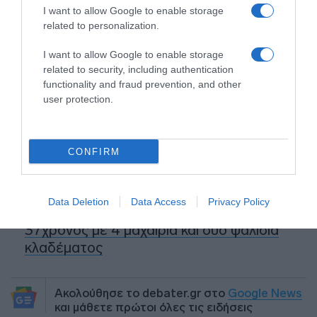
Δείτε τις προσπάθειες χελώνας να
I want to allow Google to enable storage
γεννήσει σε παραλία της Ρόδου – Η
related to personalization.
προειδοποίηση των κατοίκων (βίντεο)
I want to allow Google to enable storage
Τροχαίο στον Κηφισό – Καθυστερήσεις
related to security, including authentication
στο ρεύμα προς Πειραιά
functionality and fraud prevention, and other
user protection.
Μητσοτάκης: “Η ενίσχυση της
παραγωγικής βάσης στρατηγική
προτεραιότητα για μία πιο ανταγωνιστική,
CONFIRM
εξωστρεφή και ανθεκτική ελληνική
οικονομία”
Data Deletion
Data Access
Privacy Policy
“Ελευθέριος Βενιζέλος”: Συνελήφθη
37χρονος με 4 μαχαίρια και δύο ψαλίδια
κλαδέματος
Ακολούθησε το debater.gr στο
Google News
και μάθετε πρώτοι όλες τις ειδήσεις