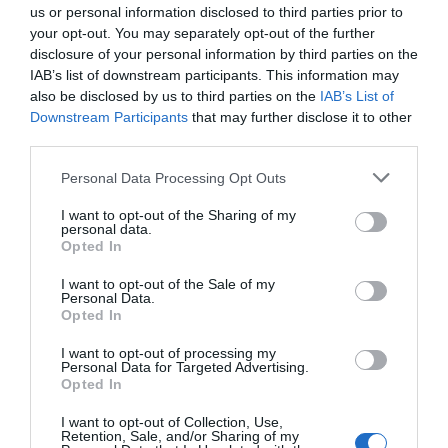
κρασιά, με αντάλλαγμα βελτίωση της
us or personal information disclosed to third parties prior to
your opt-out. You may separately opt-out of the further
πρόσβασης στην Ευρώπη για τα
disclosure of your personal information by third parties on the
υφαντουργικά προϊόντα της και τα φάρμακά
IAB’s list of downstream participants. This information may
της.
also be disclosed by us to third parties on the
IAB’s List of
Downstream Participants
that may further disclose it to other
third parties.
Το Νέο Δελχί και οι Βρυξέλλες θέλουν επίσης
να μονογράψουν σήμερα μια συμφωνία για τις
Please note that this website/app uses one or more Google
Personal Data Processing Opt Outs
services and may gather and store information including but
μετακινήσεις εποχικών εργατών και τις
not limited to your visit or usage behaviour. You may click to
I want to opt-out of the Sharing of my
ανταλλαγές φοιτητών, ερευνητών ή
personal data.
grant or deny consent to Google and its third-party tags to
Opted In
ορισμένων επαγγελματιών με υψηλή
use your data for below specified purposes in below Google
consent section.
εξειδίκευση, καθώς και ένα σύμφωνο
I want to opt-out of the Sale of my
Personal Data.
ασφάλειας και άμυνας.
Opted In
I want to opt-out of processing my
«Η Ινδία και η Ευρώπη έκαναν μια ξεκάθαρη
Personal Data for Targeted Advertising.
Opted In
επιλογή. Αυτή της στρατηγικής σύμπραξης,
του διαλόγου και του ανοίγματος»,
I want to opt-out of Collection, Use,
Retention, Sale, and/or Sharing of my
υπογράμμισε στο X η φον ντερ Λάιεν,