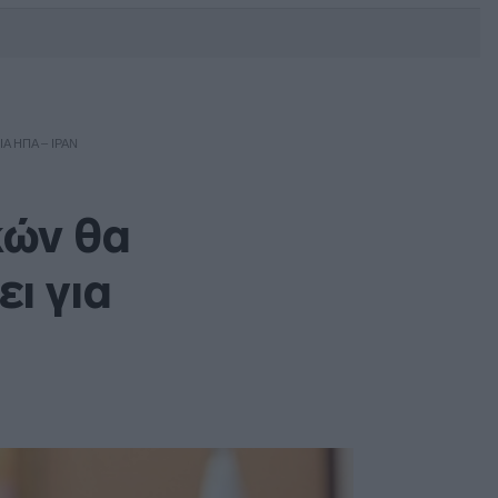
DEBATE: Πότε θα θέλατε να
γίνουν οι επόμενες εθνικές
εκλογές;
Α ΗΠΑ – ΙΡΆΝ
κών θα
ι για