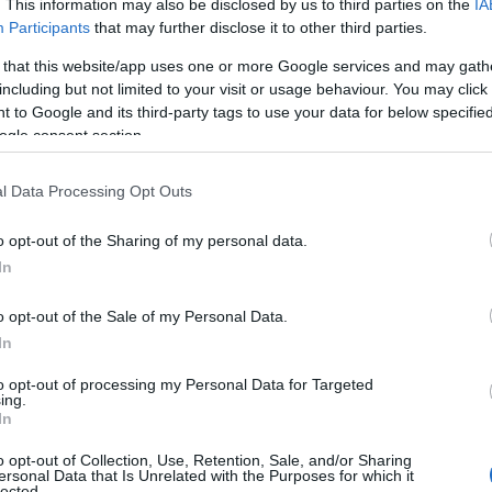
. This information may also be disclosed by us to third parties on the
IA
ι με απόλυτη σαφήνεια στο μνημόνιο
Participants
that may further disclose it to other third parties.
 that this website/app uses one or more Google services and may gath
including but not limited to your visit or usage behaviour. You may click 
ΙΑΦΗΜΙΣΗ
 to Google and its third-party tags to use your data for below specifi
ogle consent section.
l Data Processing Opt Outs
o opt-out of the Sharing of my personal data.
In
o opt-out of the Sale of my Personal Data.
In
to opt-out of processing my Personal Data for Targeted
ing.
ς (
MOU
) — ενός πλαισίου για τον
In
συμφωνηθεί από τις δύο χώρες — θα
o opt-out of Collection, Use, Retention, Sale, and/or Sharing
ίσημη τελετή υπογραφής υποστήριξε ο
ersonal Data that Is Unrelated with the Purposes for which it
lected.