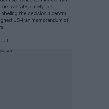
tors will "absolutely" be
 labeling the decision a central
signed US-Iran memorandum of
s.
ne of…
ΙΑΦΗΜΙΣΗ