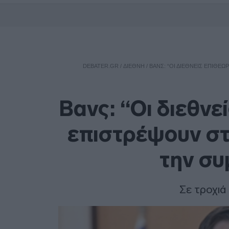
DEBATER.GR
/
ΔΙΕΘΝΗ
/
ΒΑΝΣ: “ΟΙ ΔΙΕΘΝΕΊΣ ΕΠΙΘΕΩ
Βανς: “Οι διεθν
επιστρέψουν στο
την συ
Σε τροχιά