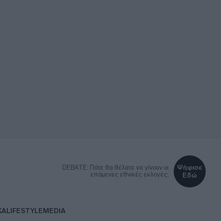
Ψήφισε
DEBATE: Πότε θα θέλατε να γίνουν οι
επόμενες εθνικές εκλογές;
Εδώ
ΚΑ
LIFESTYLE
MEDIA