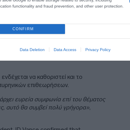
cation functionality and fraud prevention, and other user protection.
CONFIRM
στο Ιράν: Την Παρασκευή το
Data Deletion
Data Access
Privacy Policy
χων
νδέχεται να καθοριστεί και το
πυρηνικών επιθεωρήσεων.
πάρχει ευρεία συμφωνία επί του θέματος
ς, αυτό θα συμβεί πολύ γρήγορα»
,
ident JD Vance confirmed that