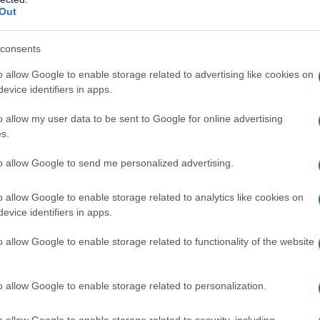
ς το χρονοδιάγραμμα που είχε αναφέρει
Out
consents
ομέρειες που πρέπει να διευθετηθούν,
o allow Google to enable storage related to advertising like cookies on
του μνημονίου, αλλά με την εφαρμογή
evice identifiers in apps.
την μη-δημοσιοποίηση του εγγράφου.
o allow my user data to be sent to Google for online advertising
s.
συμβουλευτήκαμε αρκετούς παράγοντες
 Πακιστανοί βοήθησαν σημαντικά στη
to allow Google to send me personalized advertising.
ένης συμφωνίας και τότε ο πρόεδρος
 στην ανακοίνωσή της»
, πρόσθεσε.
o allow Google to enable storage related to analytics like cookies on
evice identifiers in apps.
o allow Google to enable storage related to functionality of the website
o allow Google to enable storage related to personalization.
o allow Google to enable storage related to security, including