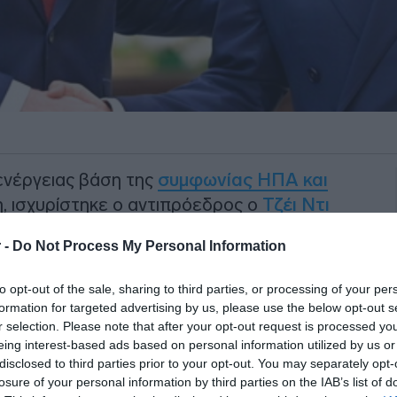
 ενέργειας βάση της
συμφωνίας ΗΠΑ και
, ισχυρίστηκε ο αντιπρόεδρος ο
Τζέι Ντι
ρματισμό του πολύμηνου πολέμου στην
 -
Do Not Process My Personal Information
to opt-out of the sale, sharing to third parties, or processing of your per
ερικανός αντιπρόεδρος σε συνέντευξή
formation for targeted advertising by us, please use the below opt-out s
πυρηνικό πρόγραμμα.
«Στην
r selection. Please note that after your opt-out request is processed y
σημεία της συμφωνίας είναι ότι ο Διεθνής
eing interest-based ads based on personal information utilized by us or
disclosed to third parties prior to your opt-out. You may separately opt-
A) και οι Ηνωμένες Πολιτείες θα
losure of your personal information by third parties on the IAB’s list of
 το απόθεμα ουρανίου υψηλού