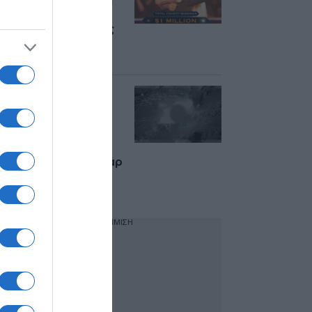
“Ποιος θέλει να γίνει
εκατομμυριούχος” –
Δείτε βίντεο με τους
πανηγυρισμούς του
ηθοποιού
“Ήρθε η σειρά μας”:
Αντίποινα των ΗΠΑ
στο Ιράν με
σφοδρούς
βομβαρδισμούς –
Εκρήξεις σε Μπαντάρ
Αμπάς, Μπουσέρ,
Κεσμ
ΔΙΑΦΗΜΙΣΗ