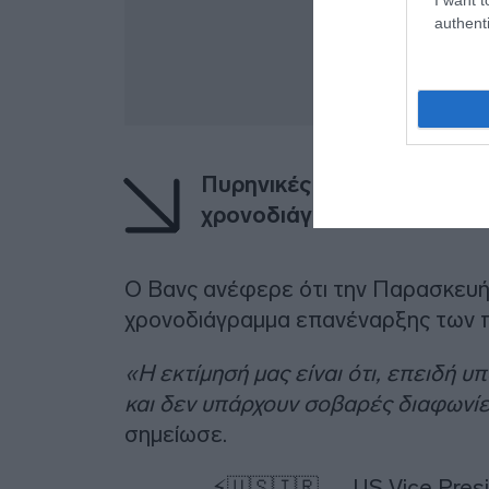
authenti
Πυρηνικές εγκαταστάσεις 
χρονοδιάγραμμα των ελέγ
Ο Βανς ανέφερε ότι την Παρασκευή ε
χρονοδιάγραμμα επανέναρξης των 
«Η εκτίμησή μας είναι ότι, επειδή υ
και δεν υπάρχουν σοβαρές διαφωνίε
σημείωσε.
⚡️🇺🇸🇮🇷 — US Vice Pres