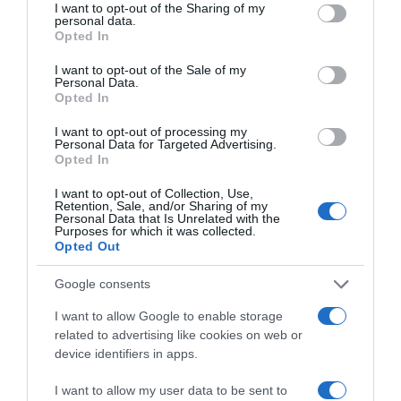
προεδρικών εκλογών.
not limited to your visit or usage behaviour. You may click to
I want to opt-out of the Sharing of my
personal data.
grant or deny consent to Google and its third-party tags to
Opted In
use your data for below specified purposes in below Google
consent section.
Προσθήκη ως προτεινόμενη
I want to opt-out of the Sale of my
Personal Data.
πηγή στην Google
Opted In
I want to opt-out of processing my
Personal Data for Targeted Advertising.
Ειδήσεις σήμερα
Opted In
I want to opt-out of Collection, Use,
ΠΑΣΟΚ: “Τα επιχειρήματα και οι πίνακες
Retention, Sale, and/or Sharing of my
Personal Data that Is Unrelated with the
του κ. Σκέρτσου διαρκούν μέχρι τα
Purposes for which it was collected.
επόμενα που αναιρούν τα προηγούμενα”
Opted Out
Τσίπρας: Στις 2 Σεπτεμβρίου η παρουσίαση
Google consents
του οικονομικού προγράμματος της ΕΛ.Α.Σ.
I want to allow Google to enable storage
στη Θεσσαλονίκη
related to advertising like cookies on web or
device identifiers in apps.
Παλαιό Φάληρο: Συνελήφθη 49χρονος ως
μέλος της εγκληματικής οργάνωσης του
I want to allow my user data to be sent to