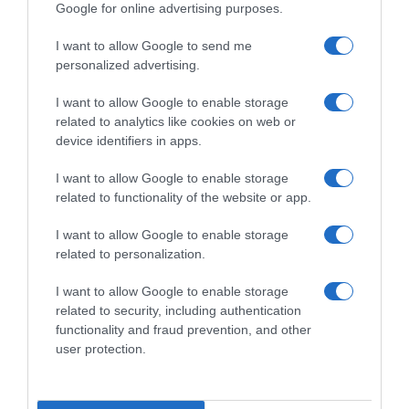
“Έντικ” – Κατηγορείται για εκβιασμούς και
Google for online advertising purposes.
ξυλοδαρμούς επιχειρηματιών
I want to allow Google to send me
Καταγγελία για ξυλοδαρμό ειδικευόμενης
personalized advertising.
γιατρού στον Ερυθρό Σταυρό από γυναίκα
I want to allow Google to enable storage
ασθενή – “Άρχισε να τη σπρώχνει, να τη
related to analytics like cookies on web or
βρίζει και να τη χτυπάει”
device identifiers in apps.
I want to allow Google to enable storage
Ακολούθησε το debater.gr στο
Google News
related to functionality of the website or app.
και μάθετε πρώτοι όλες τις ειδήσεις
I want to allow Google to enable storage
related to personalization.
Share
Tweet
I want to allow Google to enable storage
related to security, including authentication
ΒΟΛΙΒΙΑ
functionality and fraud prevention, and other
user protection.
ΔΙΑΦΗΜΙΣΗ