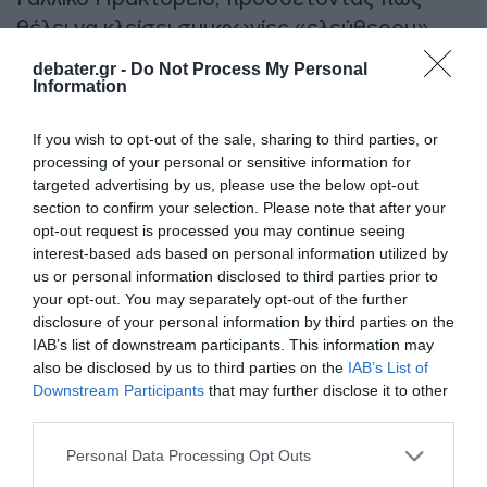
θέλει να κλείσει συμφωνίες «ελεύθερου»
εμπορίου με την Κίνα, τη Νότια Κορέα, την
debater.gr -
Do Not Process My Personal
Ιαπωνία και την Ευρώπη.
Information
Υπόσχεται «ριζοσπαστική αλλαγή» πολιτικής,
If you wish to opt-out of the sale, sharing to third parties, or
processing of your personal or sensitive information for
θέτοντας ψηλά στις προτεραιότητές του τη
targeted advertising by us, please use the below opt-out
μείωση του ελλείμματος, τις ιδιωτικοποιήσεις
section to confirm your selection. Please note that after your
των προβληματικών δημόσιων επιχειρήσεων,
opt-out request is processed you may continue seeing
interest-based ads based on personal information utilized by
καθώς και την αναθεώρηση του Συντάγματος.
us or personal information disclosed to third parties prior to
your opt-out. You may separately opt-out of the further
Προβλέπει ότι η κρίση δεν θα περάσει έτσι
disclosure of your personal information by third parties on the
απλά: «Είναι η πιο μεγάλη θεσμική, οικονομική
IAB’s list of downstream participants. This information may
also be disclosed by us to third parties on the
IAB’s List of
και ηθική πρόκληση της ιστορίας μας. Και θα
Downstream Participants
that may further disclose it to other
αναμετρηθούμε μαζί της όλοι μαζί», είπε ο κ.
third parties.
Κιρόγα αφού έγινε σαφές πως θα
Please note that this website/app uses one or more Google
Personal Data Processing Opt Outs
συμμετάσχει στον δεύτερο γύρο των
services and may gather and store information including but