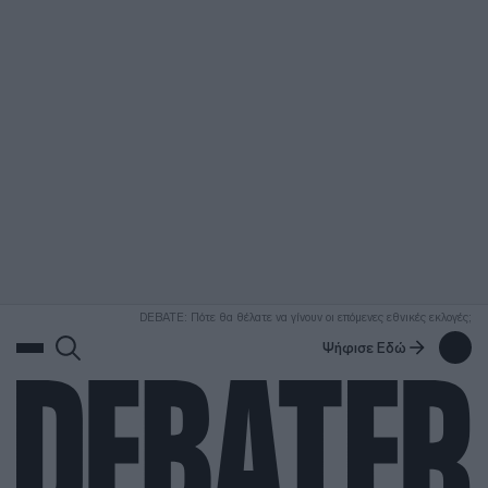
ΑΝΑΖΗΤΗΣΗ
DEBATE: Πότε θα θέλατε να γίνουν οι επόμενες εθνικές εκλογές;
Ψήφισε Εδώ