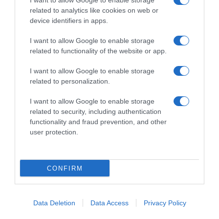
I want to allow Google to enable storage
Τι δηλώνουν οι Φρουροί της Επανάστασης
related to analytics like cookies on web or
device identifiers in apps.
I want to allow Google to enable storage
related to functionality of the website or app.
I want to allow Google to enable storage
related to personalization.
I want to allow Google to enable storage
related to security, including authentication
functionality and fraud prevention, and other
user protection.
CONFIRM
ΔΙΕΘΝΗ
Μαύρη Θάλασσα: Η εμπορική
ναυτιλία στην πρώτη γραμμή ενός
Data Deletion
Data Access
Privacy Policy
ακήρυχτου πολέμου