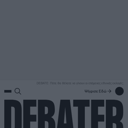
ΑΝΑΖΗΤΗΣΗ
DEBATE: Πότε θα θέλατε να γίνουν οι επόμενες εθνικές εκλογές;
Ψήφισε Εδώ