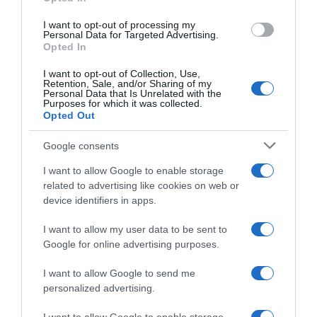
I want to opt-out of processing my
Personal Data for Targeted Advertising.
Opted In
I want to opt-out of Collection, Use,
Retention, Sale, and/or Sharing of my
Personal Data that Is Unrelated with the
Purposes for which it was collected.
Opted Out
Google consents
I want to allow Google to enable storage
related to advertising like cookies on web or
device identifiers in apps.
ΔΙΕΘΝΗ
I want to allow my user data to be sent to
To Ιράν θα διατηρήσει τον αποκλεισμό
Google for online advertising purposes.
των Στενών του Ορμούζ έως ότου οι
I want to allow Google to send me
ΗΠΑ αποδεχθούν “όλους” τους όρους
personalized advertising.
της