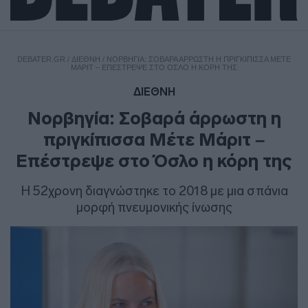
DEBATER.GR
/
ΔΙΕΘΝΗ
/
ΝΟΡΒΗΓΊΑ: ΣΟΒΑΡΆ ΆΡΡΩΣΤΗ Η ΠΡΙΓΚΊΠΙΣΣΑ ΜΈΤΕ
ΜΆΡΙΤ – ΕΠΈΣΤΡΕΨΕ ΣΤΟ ΌΣΛΟ Η ΚΌΡΗ ΤΗΣ
ΔΙΕΘΝΗ
Νορβηγία: Σοβαρά άρρωστη η
πριγκίπισσα Μέτε Μάριτ –
Επέστρεψε στο Όσλο η κόρη της
Η 52χρονη διαγνώστηκε το 2018 με μια σπάνια
μορφή πνευμονικής ίνωσης