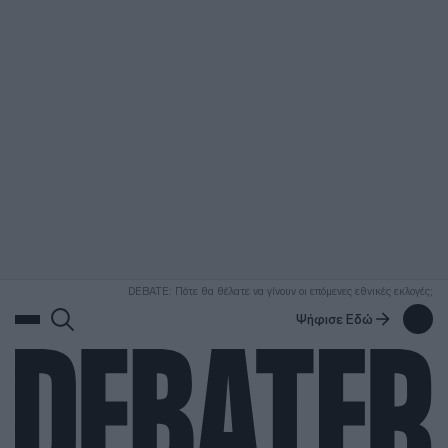
ΑΝΑΖΗΤΗΣΗ
DEBATE: Πότε θα θέλατε να γίνουν οι επόμενες εθνικές εκλογές;
Ψήφισε Εδώ