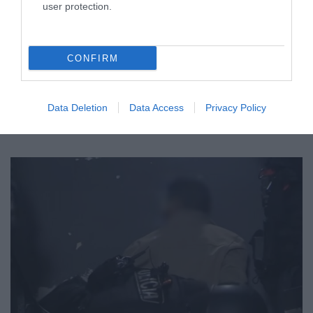
user protection.
CONFIRM
ΔΙΕΘΝΗ
Data Deletion
Data Access
Privacy Policy