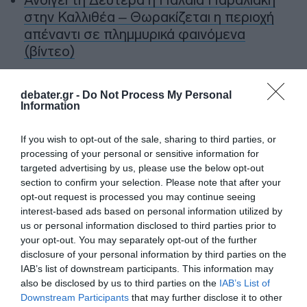
στην Καλλιθέα – Θωρακίζεται η περιοχή
απέναντι σε πλημμυρικά φαινόμενα
(βίντεο)
Υπογράφηκε η σύμβαση για τα συστήματα
αεροναυτιλίας στο νέο Διεθνές
debater.gr -
Do Not Process My Personal
Information
Αεροδρόμιο Ηρακλείου – Αναμένεται να
τεθεί σε λειτουργία τον Νοέμβριο του
If you wish to opt-out of the sale, sharing to third parties, or
2028
processing of your personal or sensitive information for
targeted advertising by us, please use the below opt-out
Χατζηδάκης: “Άκυρες από 1η Οκτωβρίου οι
section to confirm your selection. Please note that after your
εγκύκλιοι που δεν αναρτώνται –
opt-out request is processed you may continue seeing
Υποχρεωτική η δημοσίευσή τους στις
interest-based ads based on personal information utilized by
ιστοσελίδες των φορέων που τις εκδίδουν”
us or personal information disclosed to third parties prior to
your opt-out. You may separately opt-out of the further
disclosure of your personal information by third parties on the
IAB’s list of downstream participants. This information may
Ακολούθησε το debater.gr στο
Google News
also be disclosed by us to third parties on the
IAB’s List of
και μάθετε πρώτοι όλες τις ειδήσεις
Downstream Participants
that may further disclose it to other