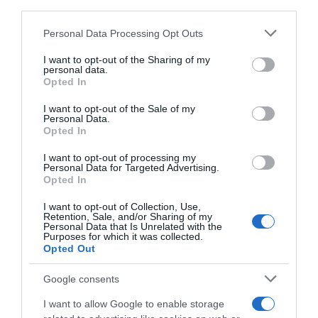
third parties.
Share
Tweet
Please note that this website/app uses one or more Google
Personal Data Processing Opt Outs
services and may gather and store information including but
ΝΟΡΒΗΓΙΑ
not limited to your visit or usage behaviour. You may click to
I want to opt-out of the Sharing of my
personal data.
grant or deny consent to Google and its third-party tags to
Opted In
ΔΙΑΦΗΜΙΣΗ
use your data for below specified purposes in below Google
consent section.
I want to opt-out of the Sale of my
Personal Data.
Opted In
I want to opt-out of processing my
Personal Data for Targeted Advertising.
Opted In
I want to opt-out of Collection, Use,
Retention, Sale, and/or Sharing of my
Personal Data that Is Unrelated with the
Purposes for which it was collected.
Opted Out
Google consents
ΣΧΟΛΙΑ
I want to allow Google to enable storage