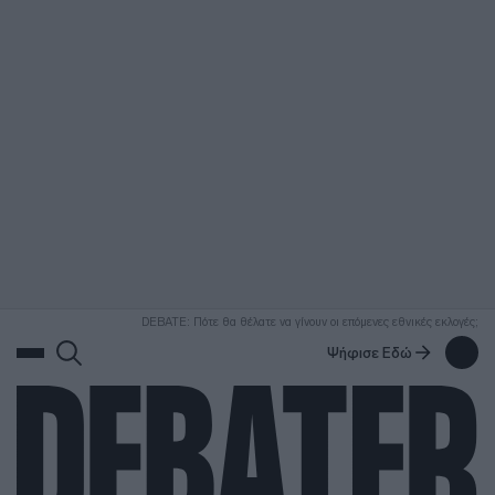
ΑΝΑΖΗΤΗΣΗ
DEBATE: Πότε θα θέλατε να γίνουν οι επόμενες εθνικές εκλογές;
Ψήφισε Εδώ