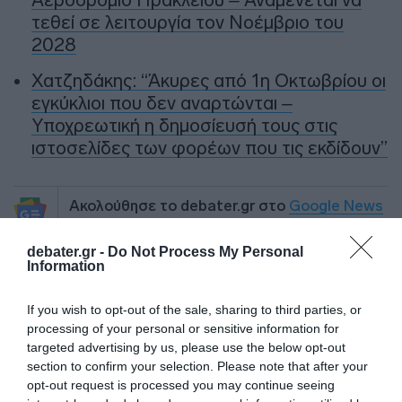
τεθεί σε λειτουργία τον Νοέμβριο του
2028
Χατζηδάκης: “Άκυρες από 1η Οκτωβρίου οι
εγκύκλιοι που δεν αναρτώνται –
Υποχρεωτική η δημοσίευσή τους στις
ιστοσελίδες των φορέων που τις εκδίδουν”
Ακολούθησε το debater.gr στο
Google News
και μάθετε πρώτοι όλες τις ειδήσεις
debater.gr -
Do Not Process My Personal
Information
Share
Tweet
If you wish to opt-out of the sale, sharing to third parties, or
ΝΟΜΠΕΛ ΕΙΡΗΝΗΣ
ΝΟΡΒΗΓΙΑ
processing of your personal or sensitive information for
targeted advertising by us, please use the below opt-out
ΔΙΑΦΗΜΙΣΗ
section to confirm your selection. Please note that after your
opt-out request is processed you may continue seeing