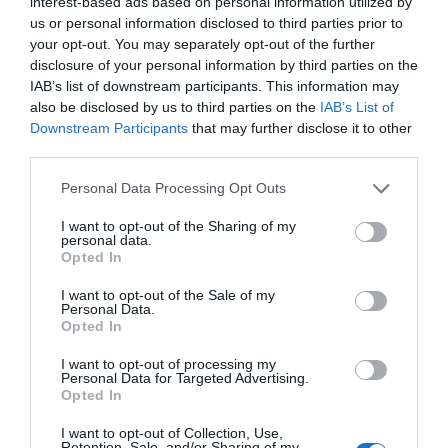
interest-based ads based on personal information utilized by
us or personal information disclosed to third parties prior to
your opt-out. You may separately opt-out of the further
disclosure of your personal information by third parties on the
IAB’s list of downstream participants. This information may
also be disclosed by us to third parties on the
IAB’s List of
Downstream Participants
that may further disclose it to other
third parties.
Please note that this website/app uses one or more Google
Personal Data Processing Opt Outs
services and may gather and store information including but
not limited to your visit or usage behaviour. You may click to
I want to opt-out of the Sharing of my
ΣΧΟΛΙΑ
personal data.
grant or deny consent to Google and its third-party tags to
Opted In
use your data for below specified purposes in below Google
consent section.
I want to opt-out of the Sale of my
Personal Data.
Opted In
I want to opt-out of processing my
Personal Data for Targeted Advertising.
Opted In
I want to opt-out of Collection, Use,
Retention, Sale, and/or Sharing of my