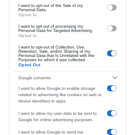
consent section.
I want to opt-out of the Sale of my
Personal Data.
Οι μαρτυρίες αυτές, σε συνδυασμό με οπτικό
Opted In
υλικό που έχει εξετάσει ο Guardian, έρχονται
I want to opt-out of processing my
σε πλήρη αντίθεση με τις δηλώσεις
Personal Data for Targeted Advertising.
Opted In
ανώτατων στελεχών της κυβέρνησης Τραμπ,
μεταξύ των οποίων ο πρόεδρος των ΗΠΑ, η
I want to opt-out of Collection, Use,
Retention, Sale, and/or Sharing of my
υπουργός Εσωτερικής Ασφάλειας και ο
Personal Data that Is Unrelated with the
Purposes for which it was collected.
διοικητής της Συνοριακής Περιπολίας Γκρεγκ
Opted Out
Μποβίνο, οι οποίοι χαρακτήρισαν τον Πρέτι
Google consents
«
οπλισμένο δράστη
» που πλησίασε τους
I want to allow Google to enable storage
πράκτορες «
απειλώντας να τους σφαγιάσει
».
related to advertising like cookies on web or
device identifiers in apps.
ΔΙΑΦΗΜΙΣΗ
I want to allow my user data to be sent to
Google for online advertising purposes.
I want to allow Google to send me