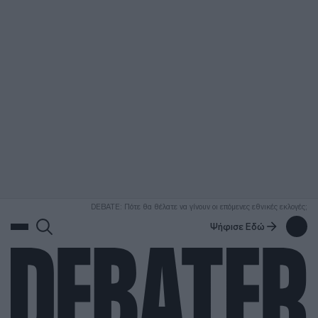
ΑΝΑΖΗΤΗΣΗ
DEBATE: Πότε θα θέλατε να γίνουν οι επόμενες εθνικές εκλογές;
Ψήφισε Εδώ