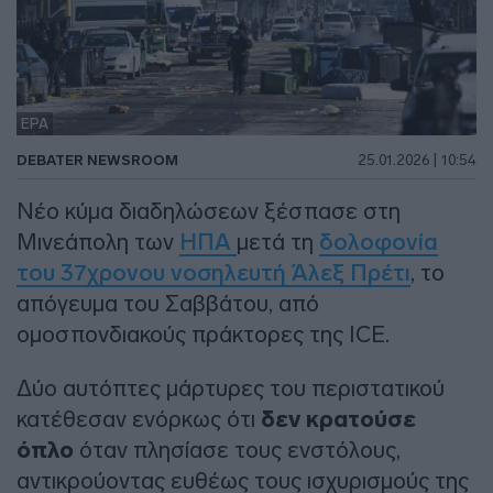
EPA
DEBATER NEWSROOM
25.01.2026 | 10:54
Νέο κύμα διαδηλώσεων ξέσπασε στη
Μινεάπολη των
ΗΠΑ
μετά τη
δολοφονία
του 37χρονου νοσηλευτή Άλεξ Πρέτι
, το
απόγευμα του Σαββάτου, από
ομοσπονδιακούς πράκτορες της ICE.
Δύο αυτόπτες μάρτυρες του περιστατικού
κατέθεσαν ενόρκως ότι
δεν κρατούσε
όπλο
όταν πλησίασε τους ενστόλους,
αντικρούοντας ευθέως τους ισχυρισμούς της