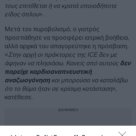
τους επιτίθεται ή να κρατά οποιοδήποτε
είδος όπλου
».
Μετά τον πυροβολισμό, ο γιατρός
προσπάθησε να προσφέρει ιατρική βοήθεια,
αλλά αρχικά του απαγορεύτηκε η πρόσβαση.
«
Στην αρχή οι πράκτορες της ICE δεν με
άφηναν να πλησιάσω. Κανείς από αυτούς
δεν
παρείχε καρδιοαναπνευστική
αναζωογόνηση
και μπορούσα να καταλάβω
ότι το θύμα ήταν σε κρίσιμη κατάσταση
»,
κατέθεσε.
ΔΙΑΦΗΜΙΣΗ