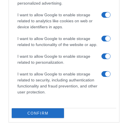
personalized advertising.
I want to allow Google to enable storage
related to analytics like cookies on web or
device identifiers in apps.
I want to allow Google to enable storage
related to functionality of the website or app.
Προσθήκη ως προτεινόμενη
I want to allow Google to enable storage
πηγή στην Google
related to personalization.
I want to allow Google to enable storage
Ειδήσεις σήμερα
related to security, including authentication
functionality and fraud prevention, and other
user protection.
To Ιράν θα διατηρήσει τον αποκλεισμό των
Στενών του Ορμούζ έως ότου οι ΗΠΑ
αποδεχθούν “όλους” τους όρους της
CONFIRM
Ιός Δυτικού Νείλου: Έξι θάνατοι τις
τελευταίες ημέρες – Στην Αττική τα