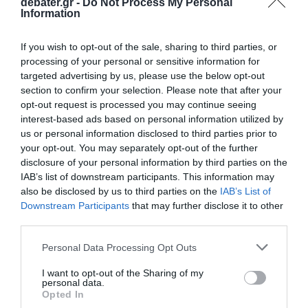
debater.gr -
Do Not Process My Personal
Information
If you wish to opt-out of the sale, sharing to third parties, or
processing of your personal or sensitive information for
targeted advertising by us, please use the below opt-out
section to confirm your selection. Please note that after your
opt-out request is processed you may continue seeing
interest-based ads based on personal information utilized by
Όταν τελικά του επετράπη να πλησιάσει,
us or personal information disclosed to third parties prior to
your opt-out. You may separately opt-out of the further
δήλωσε ότι αντί να ελέγξουν σφυγμό ή να
disclosure of your personal information by third parties on the
κάνουν ΚΑΡΠΑ, οι πράκτορες «
φαίνονταν
IAB’s list of downstream participants. This information may
να μετρούν τα τραύματα από σφαίρες
».
also be disclosed by us to third parties on the
IAB’s List of
Downstream Participants
that may further disclose it to other
Σύμφωνα με την ιατρική του εκτίμηση, ο
third parties.
Πρέτι είχε τουλάχιστον τρία τραύματα στην
Please note that this website/app uses one or more Google
πλάτη, ένα στο πάνω αριστερό μέρος του
Personal Data Processing Opt Outs
services and may gather and store information including but
θώρακα και ένα ακόμη πιθανό τραύμα στον
not limited to your visit or usage behaviour. You may click to
I want to opt-out of the Sharing of my
personal data.
λαιμό. «
Έλεγξα για σφυγμό, αλλά δεν ένιωσα
grant or deny consent to Google and its third-party tags to
Opted In
use your data for below specified purposes in below Google
κανέναν
», κατέθεσε.