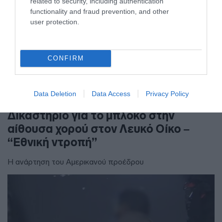
related to security, including authentication
functionality and fraud prevention, and other
user protection.
CONFIRM
ΔΙΕΘΝΗ
Data Deletion
Data Access
Privacy Policy
Τραμπ: Προσφεύγει στο Ανώτατο
Δικαστήριο για το μπλόκο στην
αίθουσα χορού στον Λευκό Οίκο –
“Εθνική ντροπή”
Η ανάρτηση του Αμερικανού προέδρου