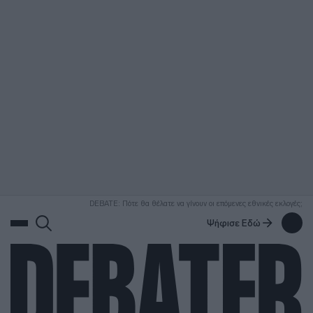
ΑΝΑΖΗΤΗΣΗ
DEBATE: Πότε θα θέλατε να γίνουν οι επόμενες εθνικές εκλογές;
Ψήφισε Εδώ