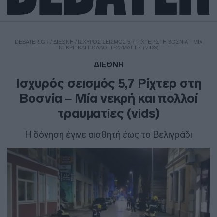
DEBATER.GR
/
ΔΙΕΘΝΗ
/
ΙΣΧΥΡΌΣ ΣΕΙΣΜΌΣ 5,7 ΡΊΧΤΕΡ ΣΤΗ ΒΟΣΝΊΑ – ΜΊΑ
ΝΕΚΡΉ ΚΑΙ ΠΟΛΛΟΊ ΤΡΑΥΜΑΤΊΕΣ (VIDS)
ΔΙΕΘΝΗ
Ισχυρός σεισμός 5,7 Ρίχτερ στη
Βοσνία – Μία νεκρή και πολλοί
τραυματίες (vids)
Η δόνηση έγινε αισθητή έως το Βελιγράδι