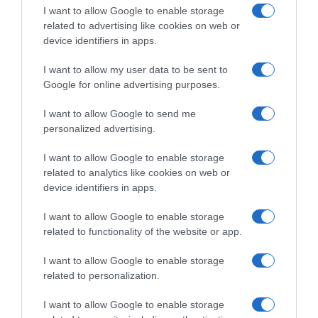
I want to allow Google to enable storage
related to advertising like cookies on web or
device identifiers in apps.
I want to allow my user data to be sent to
Google for online advertising purposes.
ΔΙΕΘΝΗ
Σοβαρή η επιδείνωση της υγείας του
I want to allow Google to send me
Τζο Μπάιντεν: Ο καρκίνος έχει κάνει
personalized advertising.
μετάσταση στα οστά – “Έχει
I want to allow Google to enable storage
αφόρητους πόνους”
related to analytics like cookies on web or
device identifiers in apps.
"Είναι πραγματικά λυπηρό να το βλέπεις" είπε ο γιος του,
Χάντερ
I want to allow Google to enable storage
related to functionality of the website or app.
I want to allow Google to enable storage
related to personalization.
I want to allow Google to enable storage