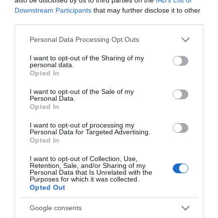
Downstream Participants
that may further disclose it to other
third parties.
Please note that this website/app uses one or more Google
Personal Data Processing Opt Outs
services and may gather and store information including but
ΔΙΕΘΝΗ
not limited to your visit or usage behaviour. You may click to
I want to opt-out of the Sharing of my
Ιαπωνία: Ο τυφώνας Dolphin χτύπησε
personal data.
grant or deny consent to Google and its third-party tags to
Opted In
την Οκινάουα – Ακυρώσεις πτήσεων,
use your data for below specified purposes in below Google
τραυματίες και πάνω από 50.000
consent section.
I want to opt-out of the Sale of my
Personal Data.
κτίρια χωρίς ρεύμα (βίντεο)
Opted In
Η Κίνα έκλεισε λιμάνια κι ανέστειλε τη λειτουργία πλοίων
I want to opt-out of processing my
Personal Data for Targeted Advertising.
Opted In
I want to opt-out of Collection, Use,
Retention, Sale, and/or Sharing of my
Personal Data that Is Unrelated with the
Purposes for which it was collected.
Opted Out
Google consents