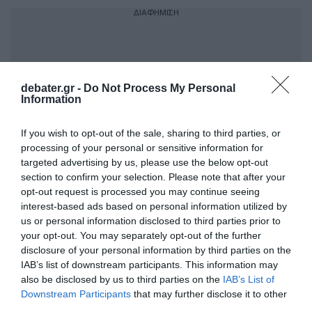
ΔΙΑΦΗΜΙΣΗ
debater.gr -
Do Not Process My Personal
Information
If you wish to opt-out of the sale, sharing to third parties, or
processing of your personal or sensitive information for
targeted advertising by us, please use the below opt-out
section to confirm your selection. Please note that after your
opt-out request is processed you may continue seeing
Ο
Τραμπ
δήλωσε την Κυριακή ότι εάν το
interest-based ads based on personal information utilized by
us or personal information disclosed to third parties prior to
Ιράν δεν καταφέρει να καταλήξει σε πυρηνική
your opt-out. You may separately opt-out of the further
συμφωνία, θα επανεκκινήσει στρατιωτικές
disclosure of your personal information by third parties on the
επιθέσεις ή θα καταστήσει τις Ηνωμένες
IAB’s list of downstream participants. This information may
also be disclosed by us to third parties on the
IAB’s List of
Πολιτείες «θεματοφύλακα της Μέσης
Downstream Participants
that may further disclose it to other
Ανατολής» με αντάλλαγμα το 20% των
third parties.