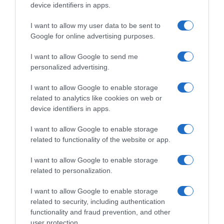
device identifiers in apps.
υποχωρούσε κατά 4%, στα 83,84 δολάρια.
Η
τιμή του αργού WTI
υποχωρούσε κατά
I want to allow my user data to be sent to
Google for online advertising purposes.
4,51%, στα 81,05 δολάρια, ενώ η πτώση
έφθασε ως το 5% αμέσως μετά το άνοιγμα.
I want to allow Google to send me
personalized advertising.
Υπενθυμίζεται ότι οι
αγορές
I want to allow Google to enable storage
πετρελαίου
έχουν αντιμετωπίσει ισχυρό
related to analytics like cookies on web or
πλήγμα από την έναρξη του πολέμου στις 28
device identifiers in apps.
Φεβρουαρίου, με το κλείσιμο των Στενών του
I want to allow Google to enable storage
Ορμούζ να επηρεάζει περίπου το ένα
related to functionality of the website or app.
πέμπτο των παγκόσμιων αποστολών
I want to allow Google to enable storage
πετρελαίου.
related to personalization.
Την ίδια ώρα, ο
ιαπωνικός δείκτης
I want to allow Google to enable storage
Nikkei
σημείωσε άνοδο 3% και ο
Kospi
4%
related to security, including authentication
functionality and fraud prevention, and other
μετά την ανακοίνωση της ειρηνευτικής
user protection.