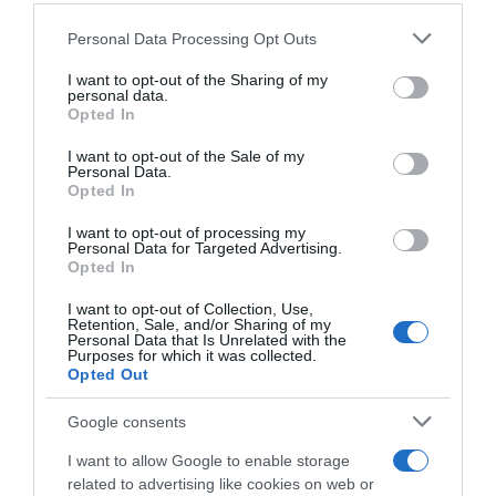
εσόδων της περιοχής.
Please note that this website/app uses one or more Google
Personal Data Processing Opt Outs
services and may gather and store information including but
not limited to your visit or usage behaviour. You may click to
I want to opt-out of the Sharing of my
Σε ελεύθερη πτώση το
personal data.
grant or deny consent to Google and its third-party tags to
Opted In
use your data for below specified purposes in below Google
πετρέλαιο
consent section.
I want to opt-out of the Sale of my
Personal Data.
Opted In
Οι
τιμές του
πετρελαίου
υποχώρησαν κατά
I want to opt-out of processing my
Personal Data for Targeted Advertising.
4% μετά την έναρξη των συναλλαγών στην
Opted In
Ασία, μετά την ανακοίνωση για τη συμφωνία.
I want to opt-out of Collection, Use,
Retention, Sale, and/or Sharing of my
Personal Data that Is Unrelated with the
ΔΙΑΦΗΜΙΣΗ
Purposes for which it was collected.
Opted Out
Ειδικότερα, τα ξημερώματα της Δευτέρας
Google consents
15/6, η τιμή του βαρελιού στο
Brent
Βόρειας Θάλασσας
, διεθνούς ποικιλίας
I want to allow Google to enable storage
related to advertising like cookies on web or
αναφοράς, προς παράδοση τον Αύγουστο,