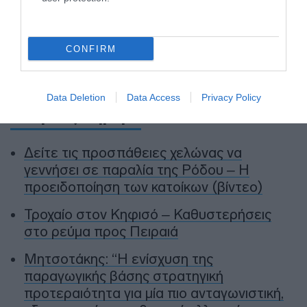
συμφωνίας ΗΠΑ και Ιράν.
CONFIRM
Προσθήκη ως προτεινόμενη
πηγή στην Google
Data Deletion
Data Access
Privacy Policy
Ειδήσεις σήμερα
Δείτε τις προσπάθειες χελώνας να
γεννήσει σε παραλία της Ρόδου – Η
προειδοποίηση των κατοίκων (βίντεο)
Τροχαίο στον Κηφισό – Καθυστερήσεις
στο ρεύμα προς Πειραιά
Μητσοτάκης: “Η ενίσχυση της
παραγωγικής βάσης στρατηγική
προτεραιότητα για μία πιο ανταγωνιστική,