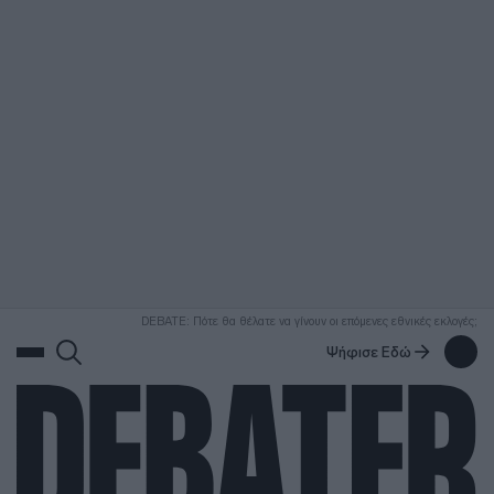
ΑΝΑΖΗΤΗΣΗ
DEBATE: Πότε θα θέλατε να γίνουν οι επόμενες εθνικές εκλογές;
Ψήφισε Εδώ