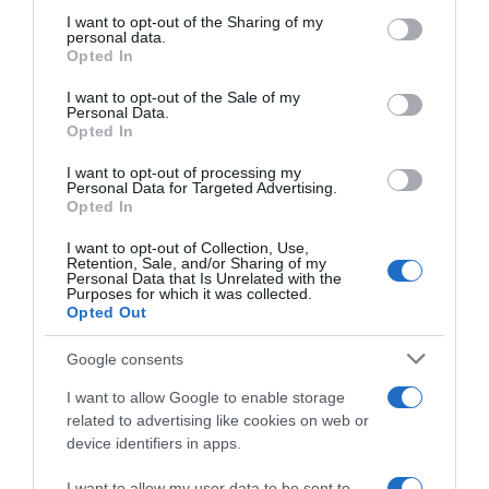
not limited to your visit or usage behaviour. You may click to
I want to opt-out of the Sharing of my
personal data.
grant or deny consent to Google and its third-party tags to
Opted In
use your data for below specified purposes in below Google
consent section.
I want to opt-out of the Sale of my
ΔΙΕΘΝΗ
Personal Data.
Opted In
I want to opt-out of processing my
Personal Data for Targeted Advertising.
Opted In
I want to opt-out of Collection, Use,
Retention, Sale, and/or Sharing of my
Personal Data that Is Unrelated with the
Purposes for which it was collected.
Opted Out
Google consents
I want to allow Google to enable storage
related to advertising like cookies on web or
device identifiers in apps.
I want to allow my user data to be sent to