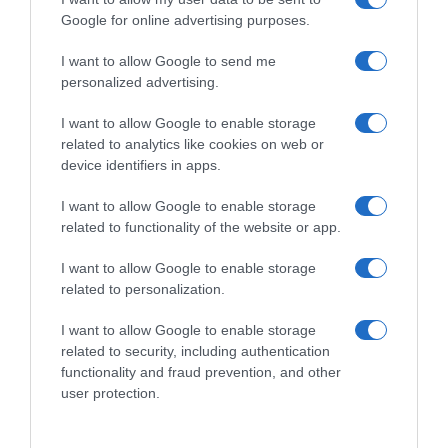
Google for online advertising purposes.
ΔΙΕΘΝΗ
Εξαρθρώθηκε μεγάλο κύκλωμα
I want to allow Google to send me
διακινητών στην Ισπανία –
personalized advertising.
Μετέφεραν ναρκωτικά προς την
I want to allow Google to enable storage
Αλγερία και μετανάστες προς την
related to analytics like cookies on web or
Ευρώπη
device identifiers in apps.
Οι ισπανικές αρχές προχώρησαν σε 78 συλλήψεις - Πώς
I want to allow Google to enable storage
γίνονταν οι επικίνδυνες θαλάσσιες διελεύσεις
related to functionality of the website or app.
I want to allow Google to enable storage
related to personalization.
I want to allow Google to enable storage
related to security, including authentication
functionality and fraud prevention, and other
user protection.