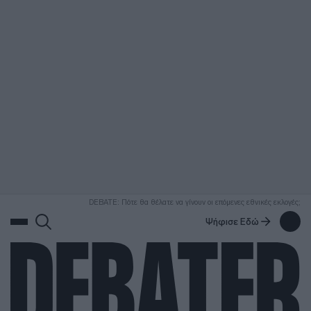
ΑΝΑΖΗΤΗΣΗ
DEBATE: Πότε θα θέλατε να γίνουν οι επόμενες εθνικές εκλογές;
Ψήφισε Εδώ