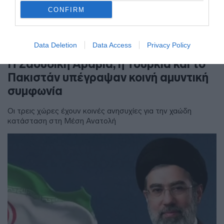
CONFIRM
Data Deletion
Data Access
Privacy Policy
ΔΙΕΘΝΗ
Η Σαουδική Αραβία, η Τουρκία και το
Πακιστάν υπέγραψαν κοινή αμυντική
συμφωνία
Οι τρεις χώρες έχουν κοινές ανησυχίες για την χαώδη
κατάσταση στη Μέση Ανατολή