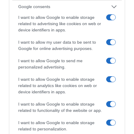
β. Παρέχεται, επίσης, υπό τις οριζόμενες
Google consents
προϋποθέσεις, η δυνατότητα υπαγωγής σε
ρύθμιση, ληξιπρόθεσμων οφειλών
I want to allow Google to enable storage
related to advertising like cookies on web or
φορολογικών αποθηκών έτοιμων προς
device identifiers in apps.
κατανάλωση αλκοολούχων ποτών και άλλων
I want to allow my user data to be sent to
αλκοολούχων ποτών, οι οποίες έχουν
Google for online advertising purposes.
καταστεί ληξιπρόθεσμες μέχρι και τις
31.3.2021.
I want to allow Google to send me
personalized advertising.
ΔΙΑΦΗΜΙΣΗ
I want to allow Google to enable storage
related to analytics like cookies on web or
device identifiers in apps.
I want to allow Google to enable storage
related to functionality of the website or app.
I want to allow Google to enable storage
related to personalization.