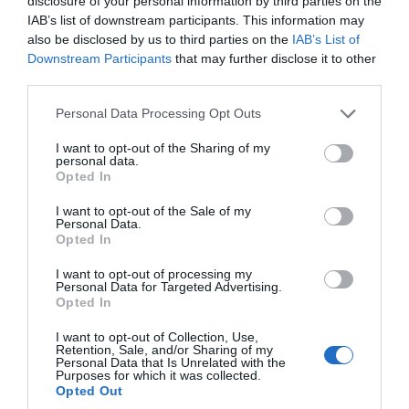
disclosure of your personal information by third parties on the
IAB’s list of downstream participants. This information may
also be disclosed by us to third parties on the
IAB’s List of
Downstream Participants
that may further disclose it to other
third parties.
Please note that this website/app uses one or more Google
Personal Data Processing Opt Outs
services and may gather and store information including but
not limited to your visit or usage behaviour. You may click to
I want to opt-out of the Sharing of my
personal data.
Ανακαλείται η ως άνω παραχώρηση με όμοια
grant or deny consent to Google and its third-party tags to
Opted In
use your data for below specified purposes in below Google
απόφαση, σε περίπτωση μη χρησιμοποίησης
consent section.
I want to opt-out of the Sale of my
των ακινήτων για τον σκοπό της
Personal Data.
παραχώρησης καθώς και σε περίπτωση μη
Opted In
διατήρησης της υποχρέωσης στέγασης των
I want to opt-out of processing my
Personal Data for Targeted Advertising.
ήδη υφισταμένων υπηρεσιών του
Opted In
Υπουργείου Οικονομικών ή της Ανεξάρτητης
I want to opt-out of Collection, Use,
Αρχής Δημοσίων Εσόδων (Α.Α.Δ.Ε.) καθώς και
Retention, Sale, and/or Sharing of my
Personal Data that Is Unrelated with the
οποιασδήποτε άλλης υπηρεσίας.
Purposes for which it was collected.
Opted Out