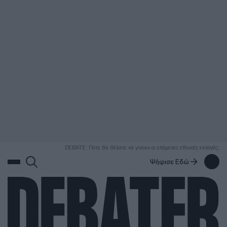
ΑΝΑΖΗΤΗΣΗ
DEBATE: Πότε θα θέλατε να γίνουν οι επόμενες εθνικές εκλογές;
Ψήφισε Εδώ