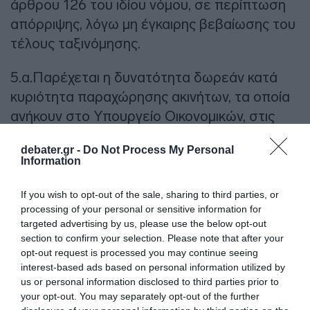
άρθρου 126 του ιδίου νόμου, σε περίπτωση
απόρριψης, λόγω μη έγκαιρης βεβαίωσης του
τέλους ταξινόμησης.
5.α.Παρέχεται η δυνατότητα δωρεάν κατά
κυριότητα παραχώρησης ακινήτων, τα οποία
ανήκουν στο Υπουργείο Οικονομικών, στις
Περιφέρειες προς στέγαση των Υπηρεσιών
debater.gr -
Do Not Process My Personal
των Περιφερειών, με απόφαση του αρμοδίου
Information
οργάνου του Υπουργείου Οικονομικών. Η
απόφαση αυτή αποτελεί τίτλο δεκτικό
If you wish to opt-out of the sale, sharing to third parties, or
processing of your personal or sensitive information for
μεταγραφής.
targeted advertising by us, please use the below opt-out
section to confirm your selection. Please note that after your
ΔΙΑΦΗΜΙΣΗ
opt-out request is processed you may continue seeing
interest-based ads based on personal information utilized by
us or personal information disclosed to third parties prior to
your opt-out. You may separately opt-out of the further