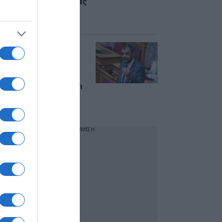
“Γνώρισμα της Δεξίας
οι πολιτικές
εξαρτήσεις”
Μαρινάκης για
ΟΠΕΚΕΠΕ: “9
άνθρωποι
κρεμάστηκαν άδικα
στα μανταλάκια” – Τι
είπε για το πακέτο
της ΔΕΘ
ΔΙΑΦΗΜΙΣΗ