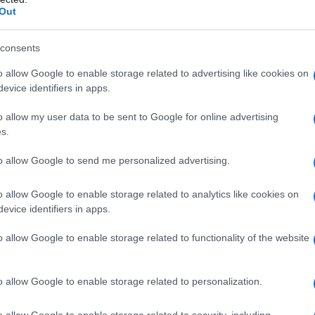
Out
τογραφία με τον Δημήτρη Σπυριδωνίδη
consents
ουν τη σχέση τους
o allow Google to enable storage related to advertising like cookies on
 υπόθεση των υποκλοπών – Ο
evice identifiers in apps.
έρριψε τα αιτήματα
o allow my user data to be sent to Google for online advertising
αναστολή στον 55χρονο που έκρυβε τον
s.
 την ανάγκη να τον κρατήσω άφθαρτο”
to allow Google to send me personalized advertising.
βόμβες η ενέργεια από την τεράστια
ττική
o allow Google to enable storage related to analytics like cookies on
evice identifiers in apps.
o allow Google to enable storage related to functionality of the website
ogle News
και μάθετε πρώτοι όλες τις ειδήσεις
o allow Google to enable storage related to personalization.
o allow Google to enable storage related to security, including