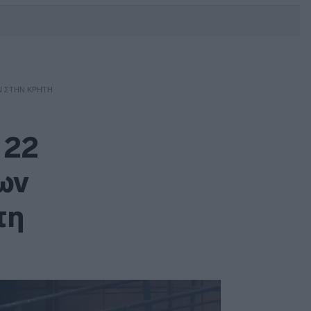
DEBATE: Πότε θα θέλατε να
γίνουν οι επόμενες εθνικές
εκλογές;
Ν ΣΤΗΝ ΚΡΉΤΗ
 22
ων
τη