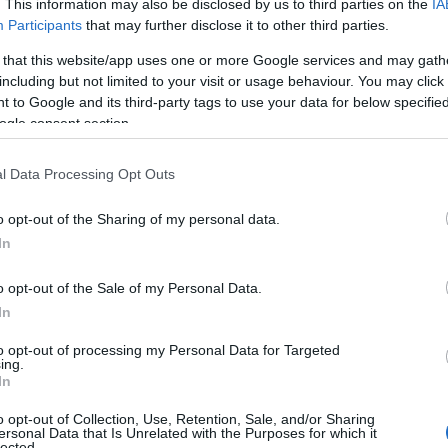
. This information may also be disclosed by us to third parties on the
IA
Participants
that may further disclose it to other third parties.
 that this website/app uses one or more Google services and may gath
including but not limited to your visit or usage behaviour. You may click 
 to Google and its third-party tags to use your data for below specifi
ogle consent section.
l Data Processing Opt Outs
θηκαν οι περιοριστικοί όροι της
o opt-out of the Sharing of my personal data.
της εμφάνισης στο αστυνομικό τμήμα
In
ρηματικής εγγύησης από πέντε έως δέκα
o opt-out of the Sale of my Personal Data.
In
to opt-out of processing my Personal Data for Targeted
η ως προτεινόμενη
ing.
ή στην Google
In
o opt-out of Collection, Use, Retention, Sale, and/or Sharing
ersonal Data that Is Unrelated with the Purposes for which it
lected.