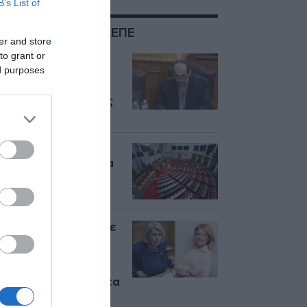
B’s List of
ΣΧΕΤΙΚΑ ΜΕ:ΟΠΕΚΕΠΕ
er and store
to grant or
ΟΠΕΚΕΠΕ: Σε δίκη ο
ed purposes
«Φραπές» για το
«δικαίωμα σιωπής»
στην Εξεταστική της
Βουλής
ΟΠΕΚΕΠΕ: Τέσσερις
ξεχωριστές δίκες για
τους βουλευτές της
Νέας Δημοκρατίας
Κόντρα Βούλτεψη με
Αντωνοπούλου της
ΕΛΑΣ στον “αέρα”:
“Γραφείο στη
Συγγρού είχατε για τα
ρουσφέτια” –