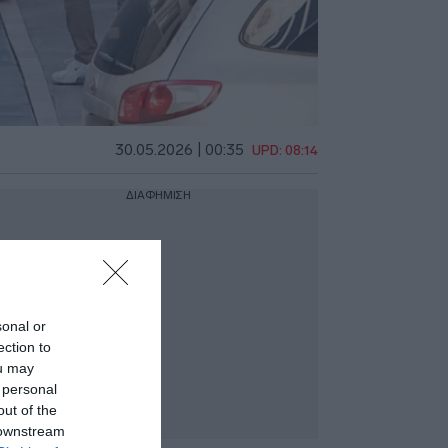
30.05.2026 | 00:35
UPD: 08:14
ΔΙΑΦΗΜΙΣΗ
sonal or
ection to
ou may
 personal
out of the
 downstream