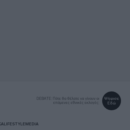
Ψήφισε
DEBATE: Πότε θα θέλατε να γίνουν οι
επόμενες εθνικές εκλογές;
Εδώ
ΚΑ
LIFESTYLE
MEDIA