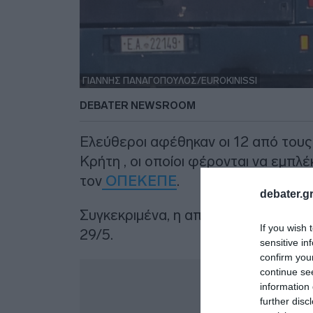
ΓΙΑΝΝΗΣ ΠΑΝΑΓΟΠΟΥΛΟΣ/EUROKINISSI
DEBATER NEWSROOM
Ελεύθεροι αφέθηκαν οι 12 από τους
Κρήτη , οι οποίοι φέρονται να εμπλ
τον
ΟΠΕΚΕΠΕ
.
debater.gr
Συγκεκριμένα, η απόφαση πάρθηκε 
If you wish 
29/5.
sensitive in
confirm you
Δ
continue se
information 
further disc