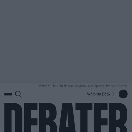
ΑΝΑΖΗΤΗΣΗ
DEBATE: Πότε θα θέλατε να γίνουν οι επόμενες εθνικές εκλογές;
Ψήφισε Εδώ