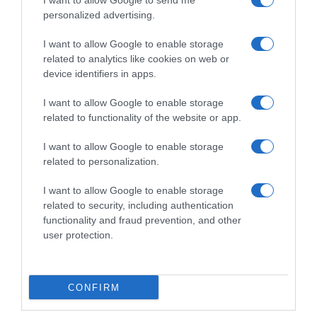
I want to allow Google to send me
personalized advertising.
I want to allow Google to enable storage
related to analytics like cookies on web or
device identifiers in apps.
I want to allow Google to enable storage
ΕΛΛΑΔΑ
related to functionality of the website or app.
“Ελευθέριος Βενιζέλος”: Συνελήφθη
I want to allow Google to enable storage
37χρονος με 4 μαχαίρια και δύο
related to personalization.
ψαλίδια κλαδέματος
I want to allow Google to enable storage
Επρόκειτο να επιβιβαστεί σε πτήση με προορισμό το
related to security, including authentication
εξωτερικό
functionality and fraud prevention, and other
user protection.
CONFIRM