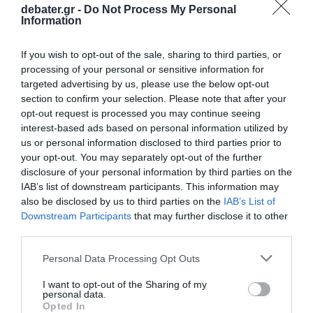
debater.gr -
Do Not Process My Personal
ΔΙΕΘΝΗ
Information
Ουκρανία: Οι οικογένειες με παιδιά
διατάχθηκαν να εκκενώσουν το
If you wish to opt-out of the sale, sharing to third parties, or
processing of your personal or sensitive information for
Κραματόρσκ
targeted advertising by us, please use the below opt-out
section to confirm your selection. Please note that after your
"Πρόκειται για μια δύσκολη αλλά αναγκαία απόφαση"
opt-out request is processed you may continue seeing
interest-based ads based on personal information utilized by
us or personal information disclosed to third parties prior to
your opt-out. You may separately opt-out of the further
disclosure of your personal information by third parties on the
IAB’s list of downstream participants. This information may
also be disclosed by us to third parties on the
IAB’s List of
Downstream Participants
that may further disclose it to other
third parties.
Please note that this website/app uses one or more Google
Personal Data Processing Opt Outs
services and may gather and store information including but
not limited to your visit or usage behaviour. You may click to
I want to opt-out of the Sharing of my
personal data.
grant or deny consent to Google and its third-party tags to
Opted In