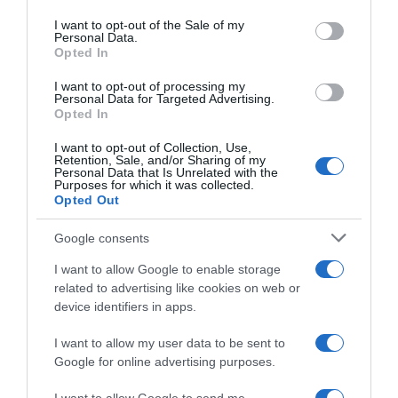
use your data for below specified purposes in below Google
consent section.
ΔΙΕΘΝΗ
I want to opt-out of the Sale of my
Personal Data.
ΗΠΑ: Ο Ζούκερμπεργκ απολογήθηκε
Opted In
στην Ινδία για λάθη και περιεχόμενο
I want to opt-out of processing my
της Meta
Personal Data for Targeted Advertising.
Opted In
Ζήτησε συγγνώμη για παρουσία του υλικού
I want to opt-out of Collection, Use,
Retention, Sale, and/or Sharing of my
Personal Data that Is Unrelated with the
Purposes for which it was collected.
Opted Out
ΡΟΗ ΕΙΔΗΣΕΩΝ
Google consents
I want to allow Google to enable storage
related to advertising like cookies on web or
device identifiers in apps.
I want to allow my user data to be sent to
Google for online advertising purposes.