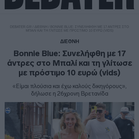
DEBATER.GR
/
ΔΙΕΘΝΗ
/
BONNIE BLUE: ΣΥΝΕΛΉΦΘΗ ΜΕ 17 ΆΝΤΡΕΣ ΣΤΟ
ΜΠΑΛΊ ΚΑΙ ΤΗ ΓΛΊΤΩΣΕ ΜΕ ΠΡΌΣΤΙΜΟ 10 ΕΥΡΏ (VIDS)
ΔΙΕΘΝΗ
Bonnie Blue: Συνελήφθη με 17
άντρες στο Μπαλί και τη γλίτωσε
με πρόστιμο 10 ευρώ (vids)
«Είμαι πλούσια και έχω καλούς δικηγόρους»,
δήλωσε η 26χρονη Βρετανίδα