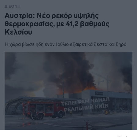
ΔΙΕΘΝΗ
Αυστρία: Νέο ρεκόρ υψηλής
θερμοκρασίας, με 41,2 βαθμούς
Κελσίου
Η χώρα βίωσε ήδη έναν Ιούλιο εξαιρετικά ζεστό και ξηρό