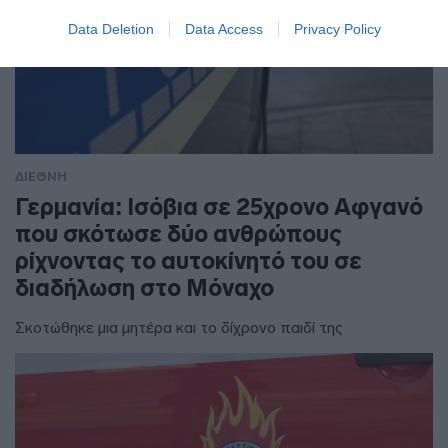
Data Deletion
Data Access
Privacy Policy
ΔΙΕΘΝΗ
Γερμανία: Ισόβια σε 25χρονο Αφγανό
που σκότωσε δύο ανθρώπους
ρίχνοντας το αυτοκίνητό του σε
διαδήλωση στο Μόναχο
Σκοτώθηκε μια μητέρα και το δίχρονο παιδί της