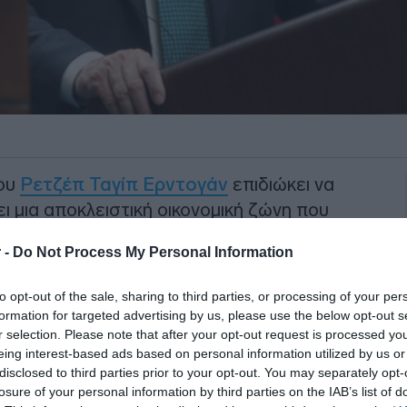
ρου
Ρετζέπ Ταγίπ Ερντογάν
επιδιώκει να
ι μια αποκλειστική οικονομική ζώνη που
ίλια (370 χιλιόμετρα) από τις ακτές της
 -
Do Not Process My Personal Information
mberg
σύμφωνα με άτομα που γνωρίζουν
to opt-out of the sale, sharing to third parties, or processing of your per
formation for targeted advertising by us, please use the below opt-out s
θα εξουσιοδοτεί τον Ερντογάν να
r selection. Please note that after your opt-out request is processed y
την αλιεία, την εξόρυξη και τις
eing interest-based ads based on personal information utilized by us or
disclosed to third parties prior to your opt-out. You may separately opt-
σει θαλάσσια πάρκα,
losure of your personal information by third parties on the IAB’s list of
ούμενων υδάτων στο Αιγαίο και την