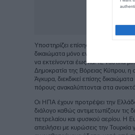
authenti
Υποστηρίζει επίσης ότι τα νησιωτικ
δικαιώματα μόνο εντός των νόμιμων
να εκτείνονται έως και 12 ναυτικά μ
Δημοκρατία της Βόρειας Κύπρου, η 
Άγκυρα, διεκδικεί επίσης δικαιώματ
πόρους ανακαλύπτονται στα ανοικτ
Οι ΗΠΑ έχουν προτρέψει την Ελλάδα
διάλογο καθώς αντιμετωπίζουν τις 
πετρελαίου και φυσικού αερίου. Η 
απειλήσει με κυρώσεις την Τουρκία