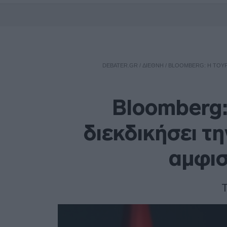
DEBATER.GR
/
ΔΙΕΘΝΗ
/
BLOOMBERG: Η ΤΟΥΡΚ
Bloomberg:
διεκδικήσει τ
αμφι
Τ