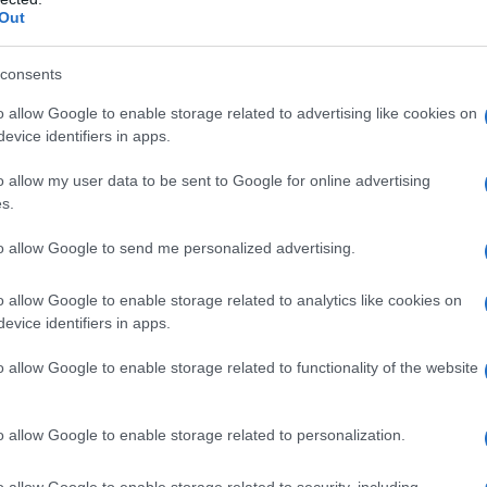
ί, ανέφεραν οι πηγές.
Out
 το Δίκαιο της Θάλασσας επιτρέπει στα
consents
λειστικές οικονομικές ζώνες έως και
o allow Google to enable storage related to advertising like cookies on
όμενες αξιώσεις που απαιτούν διμερείς
evice identifiers in apps.
υρώσει τη σύμβαση.
o allow my user data to be sent to Google for online advertising
s.
Ελλάδας ότι τα θαλάσσια σύνορά της
ς, μερικά από τα οποία βρίσκονται κοντά
to allow Google to send me personalized advertising.
τηρίζει αντ’ αυτού ότι οι
ται από την ηπειρωτική χώρα.
o allow Google to enable storage related to analytics like cookies on
evice identifiers in apps.
o allow Google to enable storage related to functionality of the website
o allow Google to enable storage related to personalization.
o allow Google to enable storage related to security, including