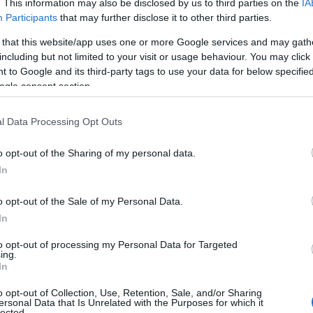
. This information may also be disclosed by us to third parties on the
IA
της Ευρωπαϊκής Ένωσης, Ελλάδα και
Participants
that may further disclose it to other third parties.
ς αξιώσεις.
 that this website/app uses one or more Google services and may gath
including but not limited to your visit or usage behaviour. You may click 
ΙΑΦΗΜΙΣΗ
 to Google and its third-party tags to use your data for below specifi
ogle consent section.
l Data Processing Opt Outs
o opt-out of the Sharing of my personal data.
In
o opt-out of the Sale of my Personal Data.
In
to opt-out of processing my Personal Data for Targeted
ing.
ει το δημοσίευμα στοχεύει στην
In
άδας και της Κύπρου στα πλούσια σε
o opt-out of Collection, Use, Retention, Sale, and/or Sharing
εσογείου και να σηματοδοτήσει ότι η
ersonal Data that Is Unrelated with the Purposes for which it
lected.