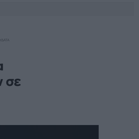
DEBATE: Πότε θα θέλατε να
γίνουν οι επόμενες εθνικές
εκλογές;
ΎΔΑΤΑ
α
ν σε