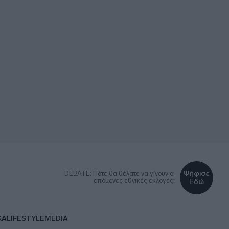
Ψήφισε
DEBATE: Πότε θα θέλατε να γίνουν οι
επόμενες εθνικές εκλογές;
Εδώ
ΚΑ
LIFESTYLE
MEDIA