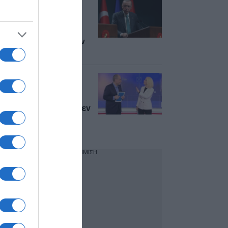
Ερντογάν:
Προσδοκίες για
θετικές εξελίξεις σε
KAAN και F-35 μετά
τη συνάντηση με τον
Τραμπ
Στραβελάκης και
Καραμήτρου κατά
Τούρκων
δημοσιογράφων: “Δεν
ντρέπεστε λιγάκι;” –
Τι τους εξόργισε
ΔΙΑΦΗΜΙΣΗ