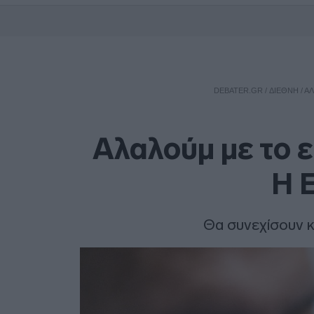
DEBATER.GR
/
ΔΙΕΘΝΗ
/
ΑΛ
Αλαλούμ με το ε
Η 
Θα συνεχίσουν κ