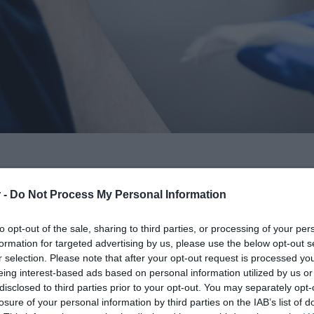
νας θάνατος σημειώθηκαν μετά από
 -
Do Not Process My Personal Information
Johnson & Johnson σε γυναίκες 18-48
υν οι ΗΠΑ την άμεση παύση του.
to opt-out of the sale, sharing to third parties, or processing of your per
formation for targeted advertising by us, please use the below opt-out s
r selection. Please note that after your opt-out request is processed y
ατά η χορήγηση του, ευρωπαϊκές χώρες
eing interest-based ads based on personal information utilized by us or
ία και η Σουηδία φαίνεται να θέλουν να
disclosed to third parties prior to your opt-out. You may separately opt-
δοσικό εμβόλιο της γνωστής εταιρείας
losure of your personal information by third parties on the IAB’s list of