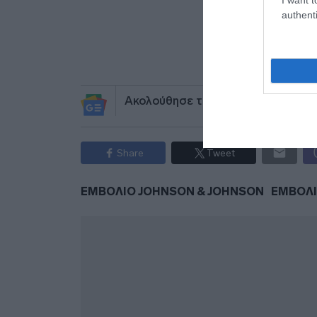
authenti
Προσθήκ
πηγ
Ακολούθησε το debater.gr στο
Go
Share
Tweet
ΕΜΒΟΛΙΟ JOHNSON & JOHNSON
ΕΜΒΟΛΙ