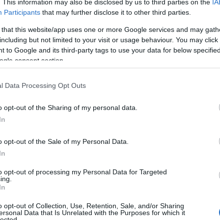
. This information may also be disclosed by us to third parties on the
IA
Participants
that may further disclose it to other third parties.
ΙΑΦΗΜΙΣΗ
 that this website/app uses one or more Google services and may gath
including but not limited to your visit or usage behaviour. You may click 
 to Google and its third-party tags to use your data for below specifi
ogle consent section.
l Data Processing Opt Outs
o opt-out of the Sharing of my personal data.
In
o opt-out of the Sale of my Personal Data.
In
Johnson & Johnson ανακοίνωσε σήμερα
to opt-out of processing my Personal Data for Targeted
ήσει τη διάθεση” του μονοδοσικού της
ing.
Ευρώπη μετά την απόφαση των
In
α συστήσουν “αναστολή” της χρήσης του
o opt-out of Collection, Use, Retention, Sale, and/or Sharing
ersonal Data that Is Unrelated with the Purposes for which it
lected.