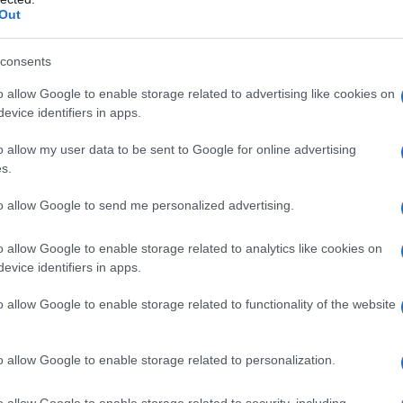
Out
 δημόσιας υγείας της χώρας θέλουν να
μων που εμφάνισαν σοβαρά περιστατικά
consents
εμβολίου στη χώρα. Η Johnson &
o allow Google to enable storage related to advertising like cookies on
ικά μαζί με τις ευρωπαϊκές υγειονομικές
evice identifiers in apps.
o allow my user data to be sent to Google for online advertising
s.
to allow Google to send me personalized advertising.
o allow Google to enable storage related to analytics like cookies on
evice identifiers in apps.
o allow Google to enable storage related to functionality of the website
o allow Google to enable storage related to personalization.
o allow Google to enable storage related to security, including