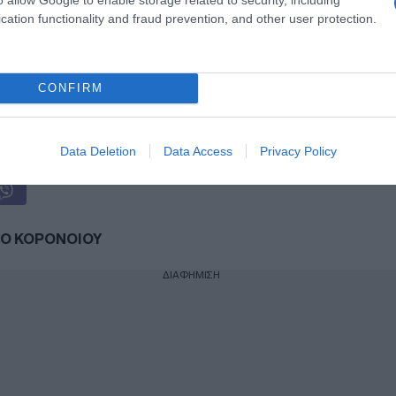
cation functionality and fraud prevention, and other user protection.
η ως προτεινόμενη
ή στην Google
CONFIRM
ogle News
και μάθετε πρώτοι όλες τις ειδήσεις
Data Deletion
Data Access
Privacy Policy
Ο ΚΟΡΟΝΟΙΟΥ
ΔΙΑΦΗΜΙΣΗ