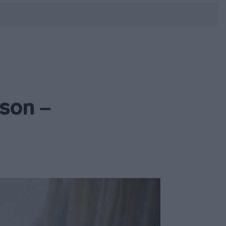
DEBATE: Πότε θα θέλατε να
γίνουν οι επόμενες εθνικές
εκλογές;
son –