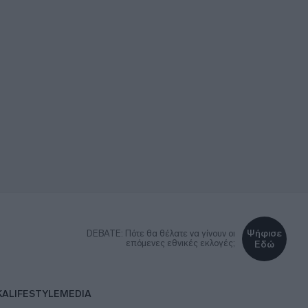
Ψήφισε
DEBATE: Πότε θα θέλατε να γίνουν οι
επόμενες εθνικές εκλογές;
Εδώ
ΚΑ
LIFESTYLE
MEDIA