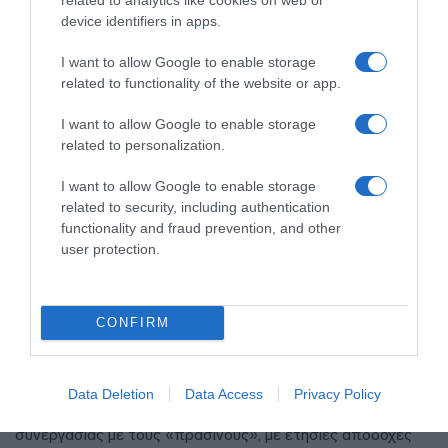
device identifiers in apps.
I want to allow Google to enable storage
related to functionality of the website or app.
I want to allow Google to enable storage
related to personalization.
I want to allow Google to enable storage
related to security, including authentication
functionality and fraud prevention, and other
user protection.
ΑΘΛΗΤΙΚΑ
Κινγκς Κάνγκουα: Στην Αθήνα για τον
CONFIRM
Παναθηναϊκό – Θα περάσει από
ιατρικές εξετάσεις και θα υπογράψει
Data Deletion
Data Access
Privacy Policy
Θα βάλει την υπογραφή του σε τετραετές συμβόλαιο
συνεργασίας με τους «πράσινους», με ετήσιες αποδοχές