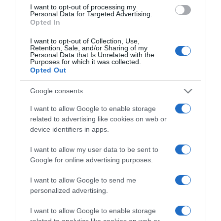
I want to opt-out of processing my
Personal Data for Targeted Advertising.
Opted In
I want to opt-out of Collection, Use,
Retention, Sale, and/or Sharing of my
Personal Data that Is Unrelated with the
Purposes for which it was collected.
Opted Out
Google consents
I want to allow Google to enable storage
related to advertising like cookies on web or
ΑΘΛΗΤΙΚΑ
device identifiers in apps.
Παγκόσμιο Κ20: Ασημένιο μετάλλιο
στο μήκος για την Έβελυν
I want to allow my user data to be sent to
Μητροπούλου – Το άλμα των 6,44
Google for online advertising purposes.
μέτρων που την ανέβασε στο βάθρο
I want to allow Google to send me
personalized advertising.
Η αθλήτρια κατέκτησε το πρώτο ελληνικό μετάλλιο στο
μήκος στην ιστορία της διοργάνωσης στις γυναίκες
I want to allow Google to enable storage
related to analytics like cookies on web or