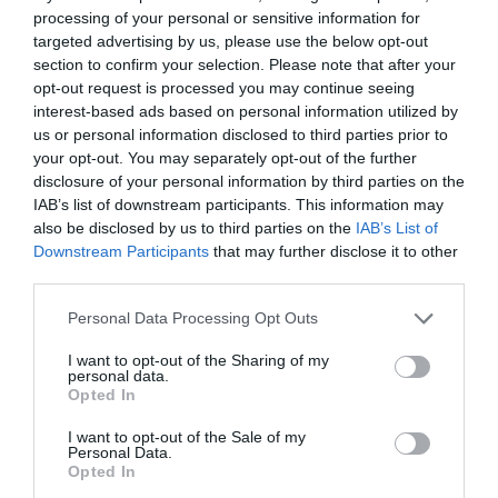
processing of your personal or sensitive information for
targeted advertising by us, please use the below opt-out
section to confirm your selection. Please note that after your
opt-out request is processed you may continue seeing
interest-based ads based on personal information utilized by
us or personal information disclosed to third parties prior to
your opt-out. You may separately opt-out of the further
disclosure of your personal information by third parties on the
IAB’s list of downstream participants. This information may
ΑΘΛΗΤΙΚΑ
also be disclosed by us to third parties on the
IAB’s List of
Downstream Participants
that may further disclose it to other
Μεξικό και Αργεντινή στηρίζουν τον
third parties.
Ινφαντίνο, ενώ συνεχίζεται η κρίση
στη FIFA
Please note that this website/app uses one or more Google
Personal Data Processing Opt Outs
services and may gather and store information including but
not limited to your visit or usage behaviour. You may click to
I want to opt-out of the Sharing of my
Αντιμετωπίζει έντονες αντιδράσεις για την -πλέον
personal data.
grant or deny consent to Google and its third-party tags to
αποσυρμένη- πρόταση πώλησης μέρους των εμπορικών
Opted In
δικαιωμάτων του Παγκοσμίου Κυπέλλου
use your data for below specified purposes in below Google
consent section.
I want to opt-out of the Sale of my
Personal Data.
Opted In