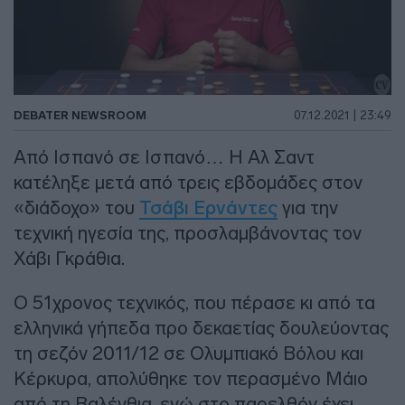
DEBATER NEWSROOM
07.12.2021 | 23:49
Από Ισπανό σε Ισπανό… Η Αλ Σαντ
κατέληξε μετά από τρεις εβδομάδες στον
«διάδοχο» του
Τσάβι Ερνάντες
για την
τεχνική ηγεσία της, προσλαμβάνοντας τον
Χάβι Γκράθια.
Ο 51χρονος τεχνικός, που πέρασε κι από τα
ελληνικά γήπεδα προ δεκαετίας δουλεύοντας
τη σεζόν 2011/12 σε Ολυμπιακό Βόλου και
Κέρκυρα, απολύθηκε τον περασμένο Μάιο
από τη Βαλένθια, ενώ στο παρελθόν έχει