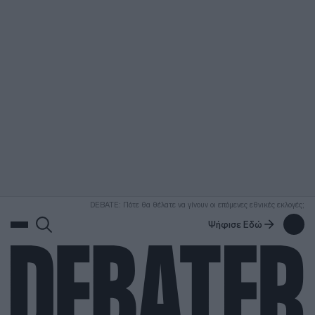
ΑΝΑΖΗΤΗΣΗ
DEBATE: Πότε θα θέλατε να γίνουν οι επόμενες εθνικές εκλογές;
Ψήφισε Εδώ