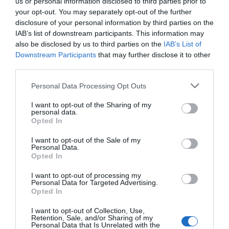
us or personal information disclosed to third parties prior to
your opt-out. You may separately opt-out of the further
disclosure of your personal information by third parties on the
IAB’s list of downstream participants. This information may
also be disclosed by us to third parties on the
IAB’s List of
Downstream Participants
that may further disclose it to other
third parties.
Please note that this website/app uses one or more Google
Personal Data Processing Opt Outs
services and may gather and store information including but
not limited to your visit or usage behaviour. You may click to
I want to opt-out of the Sharing of my
ΣΧΟΛΙΑ
personal data.
grant or deny consent to Google and its third-party tags to
Opted In
use your data for below specified purposes in below Google
consent section.
I want to opt-out of the Sale of my
Personal Data.
Opted In
I want to opt-out of processing my
Personal Data for Targeted Advertising.
Opted In
I want to opt-out of Collection, Use,
Retention, Sale, and/or Sharing of my
Personal Data that Is Unrelated with the