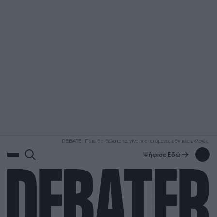
ΑΝΑΖΗΤΗΣΗ
DEBATE: Πότε θα θέλατε να γίνουν οι επόμενες εθνικές εκλογές;
Ψήφισε Εδώ