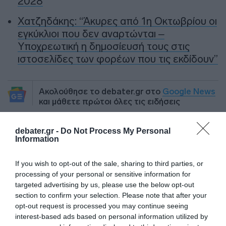
2028
Χατζηδάκης: “Άκυρες από 1η Οκτωβρίου οι
εγκύκλιοι που δεν αναρτώνται –
Υποχρεωτική η δημοσίευσή τους στις
ιστοσελίδες των φορέων που τις εκδίδουν”
Ακολούθησε το debater.gr στο
Google News
και μάθετε πρώτοι όλες τις ειδήσεις
debater.gr -
Do Not Process My Personal
Share
Tweet
Information
ROLAND GARROS
ΝΟΒΑΚ ΤΖΟΚΟΒΙΤΣ
If you wish to opt-out of the sale, sharing to third parties, or
ΡΟΛΑΝ ΓΚΑΡΟΣ
ΤΕΝΙΣ
processing of your personal or sensitive information for
targeted advertising by us, please use the below opt-out
ΔΙΑΦΗΜΙΣΗ
section to confirm your selection. Please note that after your
opt-out request is processed you may continue seeing
interest-based ads based on personal information utilized by