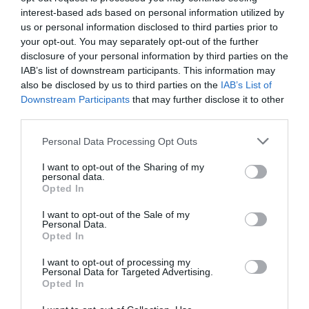
Share
Tweet
interest-based ads based on personal information utilized by
us or personal information disclosed to third parties prior to
BASKET LEAGUE
ΒΑΓΓΕΛΗΣ ΛΙΟΛΙΟΣ
ΕΟΚ
your opt-out. You may separately opt-out of the further
disclosure of your personal information by third parties on the
ΔΙΑΦΗΜΙΣΗ
IAB’s list of downstream participants. This information may
also be disclosed by us to third parties on the
IAB’s List of
Downstream Participants
that may further disclose it to other
third parties.
Please note that this website/app uses one or more Google
Personal Data Processing Opt Outs
services and may gather and store information including but
not limited to your visit or usage behaviour. You may click to
I want to opt-out of the Sharing of my
personal data.
grant or deny consent to Google and its third-party tags to
Opted In
use your data for below specified purposes in below Google
consent section.
I want to opt-out of the Sale of my
Personal Data.
Opted In
ΣΧΟΛΙΑ
I want to opt-out of processing my
Personal Data for Targeted Advertising.
Opted In