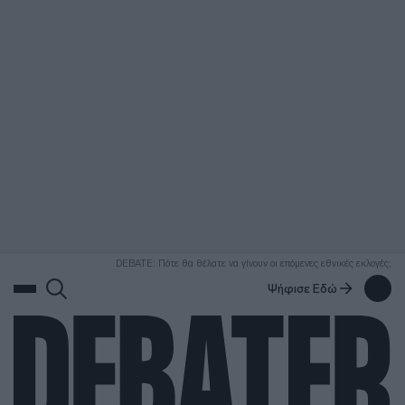
ΑΝΑΖΗΤΗΣΗ
DEBATE: Πότε θα θέλατε να γίνουν οι επόμενες εθνικές εκλογές;
Ψήφισε Εδώ