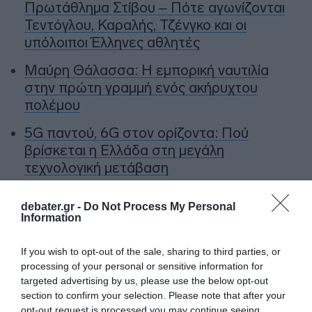
Πρωτάθλημα Στίβου – Πότε αγωνίζονται
Τεντόγλου, Καραλής, Τζένγκο και οι
υπόλοιποι Έλληνες αθλητές
Μαύρη Θάλασσα: Η εμπορική ναυτιλία
στην πρώτη γραμμή ενός ακήρυχτου
πολέμου
5G παντού, 6G στον ορίζοντα: Πού
βρίσκεται η Ελλάδα στη μεγάλη
τεχνολογική μετάβαση
Ο “χάρτης” των πληρωμών από τον e-
debater.gr -
Do Not Process My Personal
ΕΦΚΑ και τη ΔΥΠΑ έως τις 14 Αυγούστου
Information
If you wish to opt-out of the sale, sharing to third parties, or
Ακολούθησε το debater.gr στο
Google News
processing of your personal or sensitive information for
και μάθετε πρώτοι όλες τις ειδήσεις
targeted advertising by us, please use the below opt-out
section to confirm your selection. Please note that after your
opt-out request is processed you may continue seeing