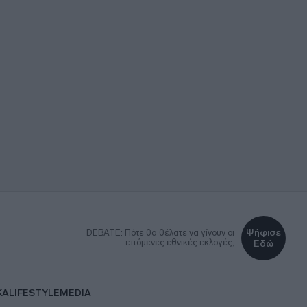
Ψήφισε
DEBATE: Πότε θα θέλατε να γίνουν οι
επόμενες εθνικές εκλογές;
Εδώ
ΚΑ
LIFESTYLE
MEDIA