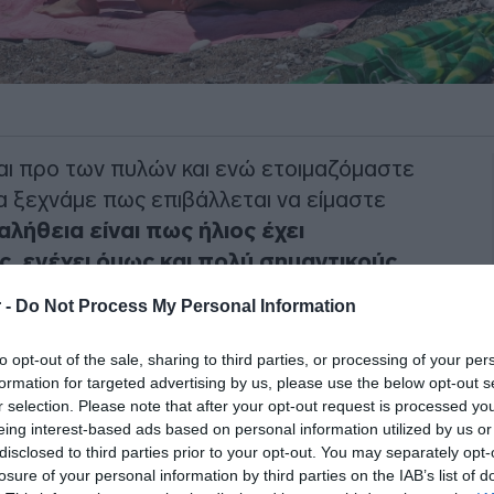
ναι προ των πυλών και ενώ ετοιμαζόμαστε
να ξεχνάμε πως επιβάλλεται να είμαστε
αλήθεια είναι πως ήλιος έχει
ς, ενέχει όμως και πολύ σημαντικούς
α αφορά το δέρμα μας.
 -
Do Not Process My Personal Information
to opt-out of the sale, sharing to third parties, or processing of your per
δεις ακτίνες του ήλιου
formation for targeted advertising by us, please use the below opt-out s
r selection. Please note that after your opt-out request is processed y
eing interest-based ads based on personal information utilized by us or
 αποτρέπει τα εγκαύματα από τον ήλιο και
disclosed to third parties prior to your opt-out. You may separately opt-
ρματος, ωστόσο πολλοί δερματολόγοι
losure of your personal information by third parties on the IAB’s list of