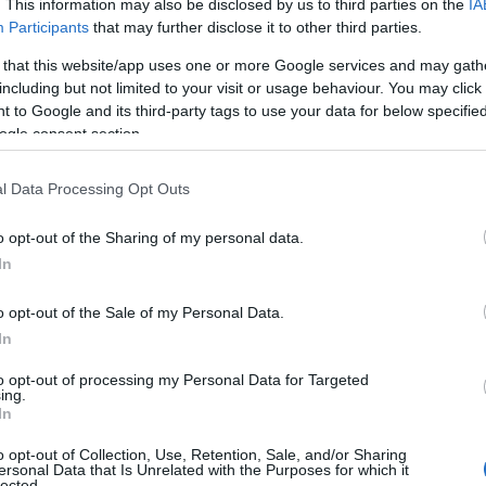
. This information may also be disclosed by us to third parties on the
IA
φροντίδας του δέρματος. Όπως
Participants
that may further disclose it to other third parties.
 γήρανση του δέρματος καθώς το 80%
 that this website/app uses one or more Google services and may gath
υμε με την ηλικία, στην πραγματικότητα
including but not limited to your visit or usage behaviour. You may click 
(UV) του ήλιου. Η ακτινοβολία που
 to Google and its third-party tags to use your data for below specifi
ι και τα αποτελέσματά της φαίνονται
ogle consent section.
l Data Processing Opt Outs
ΙΑΦΗΜΙΣΗ
o opt-out of the Sharing of my personal data.
In
o opt-out of the Sale of my Personal Data.
In
to opt-out of processing my Personal Data for Targeted
ing.
In
o opt-out of Collection, Use, Retention, Sale, and/or Sharing
ersonal Data that Is Unrelated with the Purposes for which it
lected.