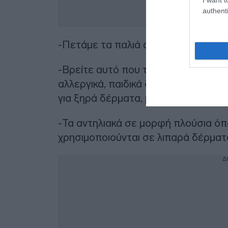
authenti
-Πετάμε τα παλιά ανοιγμένα αντιηλι
-Βρείτε αυτό που ταιριάζει στο δέρ
αλλεργικά, παιδικά δέρματα, ματ απ
για ξηρά δέρματα, με αντιοξειδωτικ
-Τα αντηλιακά σε μορφή πλούσια όπ
χρησιμοποιούνται σε λιπαρά δέρμα
Δ