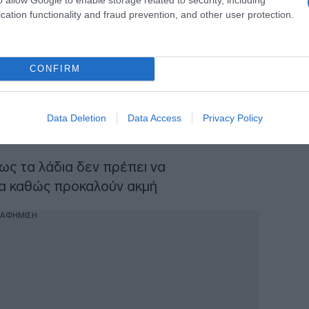
cation functionality and fraud prevention, and other user protection.
ακά
CONFIRM
μα σας. Φυσικά φίλτρα για δυσανεκτικά,
οτέλεσμα για λιπαρά, πλούσια σύσταση
Data Deletion
Data Access
Privacy Policy
ά συστατικά για αντιγήρανση
ως τα λάδια δεν πρέπει να
τα καθώς προκαλούν ακμή
ΙΑΦΗΜΙΣΗ