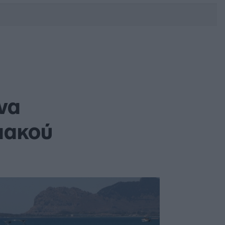
DEBATE: Πότε θα θέλατε να
γίνουν οι επόμενες εθνικές
εκλογές;
 να
λιακού