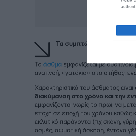
authenti
Τα συμπτώματα και οι επι
Το
άσθμα
εμφανίζεται με δύσπνοια,
αναπνοή, «γατάκια» στο στήθος, ενώ
Χαρακτηριστικό του άσθματος είναι 
διακύμανση στο χρόνο και την έν
εμφανίζονται νωρίς το πρωί, να μετ
εποχή σε εποχή του χρόνου καθώς κ
εκλυτικό παράγοντα (πχ σκόνη, γύρη
οσμές, σωματική άσκηση, έντονο γέλ