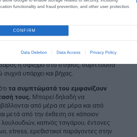
cation functionality and fraud prevention, and other user protection.
CONFIRM
βαρυντικοί παράγοντες
Data Deletion
Data Access
Privacy Policy
βάρος ή σφίξιμο στο στήθος, συρίττουσα
 συχνά υπάρχει και βήχας.
ότι
τα συμπτώματά του εμφανίζουν
τασή τους.
Μπορεί δηλαδή να
αβάλλονται από μέρα σε μέρα και από
αι μετά από την έκθεση σε κάποιον
 λουλουδιών, καπνός τσιγάρου, έντονες
ιο, stress, ερεθιστικοί παράγοντες στην