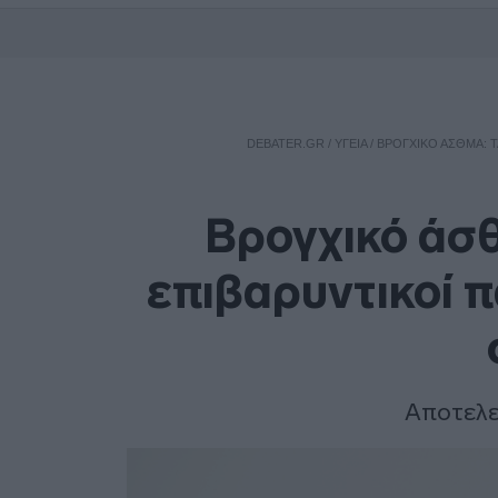
DEBATER.GR
/
ΥΓΕΙΑ
/
ΒΡΟΓΧΙΚΌ ΆΣΘΜΑ: Τ
Βρογχικό άσθ
επιβαρυντικοί 
Αποτελεί