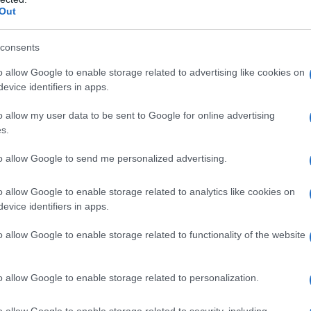
κές χώρες ωστόσο η θνητότητά του είναι
Out
αμηλό εισόδημα.
consents
που το 9% του γενικού πληθυσμού
o allow Google to enable storage related to advertising like cookies on
 στα αγόρια στην παιδική ηλικία και στις
evice identifiers in apps.
o allow my user data to be sent to Google for online advertising
s.
κατανομή
είναι συχνότερο (10-15%) σε
λιγότερο συχνό (0-5%) σε Βόρεια
to allow Google to send me personalized advertising.
o allow Google to enable storage related to analytics like cookies on
evice identifiers in apps.
o allow Google to enable storage related to functionality of the website
o allow Google to enable storage related to personalization.
o allow Google to enable storage related to security, including