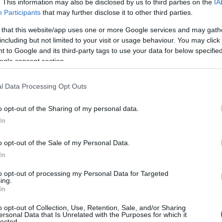
. This information may also be disclosed by us to third parties on the
IA
Participants
that may further disclose it to other third parties.
 that this website/app uses one or more Google services and may gath
including but not limited to your visit or usage behaviour. You may click 
 to Google and its third-party tags to use your data for below specifi
ogle consent section.
l Data Processing Opt Outs
o opt-out of the Sharing of my personal data.
In
o opt-out of the Sale of my Personal Data.
In
αδήμα
, Πνευμονολόγος – Εντατικολόγος,
to opt-out of processing my Personal Data for Targeted
ing.
ου Αναπνευστικού ΕΟΔΥ, υπολογίζεται
In
260 εκατομμύρια ανθρώπους και
o opt-out of Collection, Use, Retention, Sale, and/or Sharing
ες θανάτους το χρόνο σε παγκόσμιο
ersonal Data that Is Unrelated with the Purposes for which it
lected.