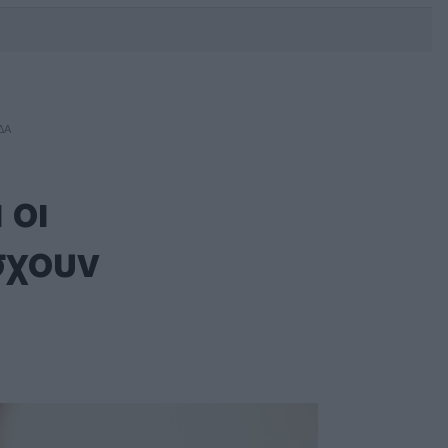
DEBATE: Πότε θα θέλατε να
γίνουν οι επόμενες εθνικές
εκλογές;
ΔΑ
 οι
σχουν