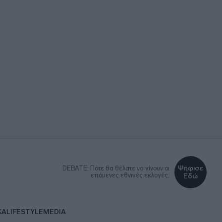
Ψήφισε
DEBATE: Πότε θα θέλατε να γίνουν οι
επόμενες εθνικές εκλογές;
Εδώ
ΚΑ
LIFESTYLE
MEDIA