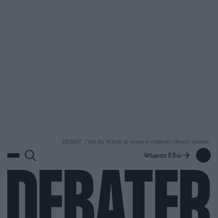
ΑΝΑΖΗΤΗΣΗ
DEBATE: Πότε θα θέλατε να γίνουν οι επόμενες εθνικές εκλογές;
Ψήφισε Εδώ