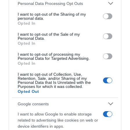
Please note that this website/app uses one or more Google
Personal Data Processing Opt Outs
services and may gather and store information including but
not limited to your visit or usage behaviour. You may click to
I want to opt-out of the Sharing of my
personal data.
grant or deny consent to Google and its third-party tags to
Opted In
use your data for below specified purposes in below Google
consent section.
I want to opt-out of the Sale of my
Personal Data.
Opted In
I want to opt-out of processing my
ΥΓΕΙΑ
Personal Data for Targeted Advertising.
Opted In
I want to opt-out of Collection, Use,
Retention, Sale, and/or Sharing of my
Personal Data that Is Unrelated with the
Purposes for which it was collected.
Opted Out
Google consents
I want to allow Google to enable storage
related to advertising like cookies on web or
device identifiers in apps.