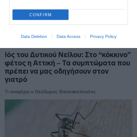
CONFIRM
Data Deletion
Data Access
Privacy Policy
ΥΓΕΙΑ
Ιός του Δυτικού Νείλου: Στο “κόκκινο”
φέτος η Αττική – Τα συμπτώματα που
πρέπει να μας οδηγήσουν στον
γιατρό
Τι αναφέρει ο Θεόδωρος Βασιλακόπουλος