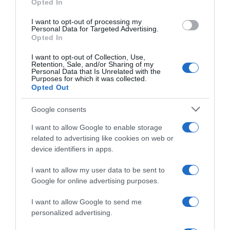
“γύρισαν” νέα σελίδα στην προσωπική
Opted In
τους ζωή!
I want to opt-out of processing my
Personal Data for Targeted Advertising.
Opted In
Προσθήκη ως προτεινόμενη
I want to opt-out of Collection, Use,
πηγή στην Google
Retention, Sale, and/or Sharing of my
Personal Data that Is Unrelated with the
Purposes for which it was collected.
Opted Out
Ακολούθησε το debater.gr στο
Google News
Google consents
και μάθετε πρώτοι όλες τις ειδήσεις
I want to allow Google to enable storage
related to advertising like cookies on web or
Share
Tweet
device identifiers in apps.
I want to allow my user data to be sent to
ΑΣΘΜΑ
ΕΜΒΟΛΙΟ ΚΟΡΟΝΟΙΟΥ
ΕΡΕΥΝΑ
Google for online advertising purposes.
ΚΟΡΟΝΟΙΟΣ
ΠΑΝΔΗΜΙΑ
I want to allow Google to send me
ΔΙΑΦΗΜΙΣΗ
personalized advertising.