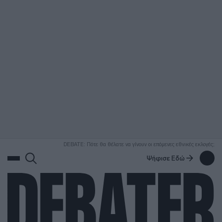
ΑΝΑΖΗΤΗΣΗ
DEBATE: Πότε θα θέλατε να γίνουν οι επόμενες εθνικές εκλογές;
Ψήφισε Εδώ