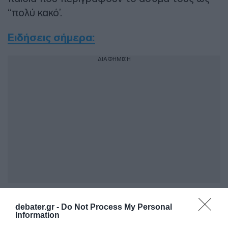
“πολύ κακό’.
Ειδήσεις σήμερα:
ΔΙΑΦΗΜΙΣΗ
Όλη η τροπολογία για τον υποχρεωτικό
debater.gr -
Do Not Process My Personal
εμβολιασμό για τους άνω των 60 – Πότε
Information