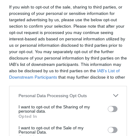
μειώνεται στο μισό το πρόστιμο
If you wish to opt-out of the sale, sharing to third parties, or
processing of your personal or sensitive information for
Αδιανόητη καταγγελία – Καθηγητής
targeted advertising by us, please use the below opt-out
ασέλγησε σε 11χρονη μαθήτρια – Η κοπέλα
section to confirm your selection. Please note that after your
προσπάθησε να αυτοκτονήσει (vid)
opt-out request is processed you may continue seeing
interest-based ads based on personal information utilized by
us or personal information disclosed to third parties prior to
ΔΙΑΦΗΜΙΣΗ
your opt-out. You may separately opt-out of the further
disclosure of your personal information by third parties on the
IAB’s list of downstream participants. This information may
also be disclosed by us to third parties on the
IAB’s List of
Downstream Participants
that may further disclose it to other
third parties.
Please note that this website/app uses one or more Google
Personal Data Processing Opt Outs
services and may gather and store information including but
not limited to your visit or usage behaviour. You may click to
I want to opt-out of the Sharing of my
personal data.
grant or deny consent to Google and its third-party tags to
Opted In
use your data for below specified purposes in below Google
consent section.
I want to opt-out of the Sale of my
4 διάσημες Ελληνίδες που μετά το διαζύγιο
Personal Data.