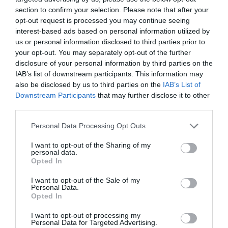
στην Καλλιθέα – Θωρακίζεται η περιοχή
section to confirm your selection. Please note that after your
απέναντι σε πλημμυρικά φαινόμενα
opt-out request is processed you may continue seeing
(βίντεο)
interest-based ads based on personal information utilized by
us or personal information disclosed to third parties prior to
your opt-out. You may separately opt-out of the further
Ακολούθησε το debater.gr στο
Google News
disclosure of your personal information by third parties on the
και μάθετε πρώτοι όλες τις ειδήσεις
IAB’s list of downstream participants. This information may
also be disclosed by us to third parties on the
IAB’s List of
Downstream Participants
that may further disclose it to other
Share
Tweet
third parties.
Please note that this website/app uses one or more Google
Personal Data Processing Opt Outs
ΒΙΑΝΕΞ
services and may gather and store information including but
not limited to your visit or usage behaviour. You may click to
I want to opt-out of the Sharing of my
ΔΙΑΦΗΜΙΣΗ
personal data.
grant or deny consent to Google and its third-party tags to
Opted In
use your data for below specified purposes in below Google
consent section.
I want to opt-out of the Sale of my
Personal Data.
Opted In
I want to opt-out of processing my
Personal Data for Targeted Advertising.