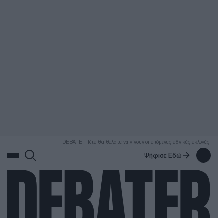
ΑΝΑΖΗΤΗΣΗ
DEBATE: Πότε θα θέλατε να γίνουν οι επόμενες εθνικές εκλογές;
Ψήφισε Εδώ