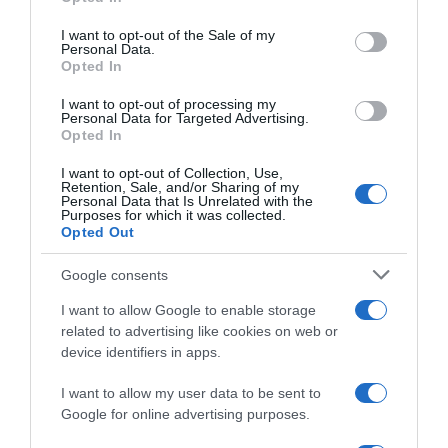
use your data for below specified purposes in below Google
ασθενή – “Άρχισε να τη σπρώχνει, να τη
consent section.
I want to opt-out of the Sale of my
βρίζει και να τη χτυπάει”
Personal Data.
Opted In
Κρήτη: Η αστυνομία διαψεύδει ότι ο
I want to opt-out of processing my
τουρίστας θέλησε να πληρώσει για να
Personal Data for Targeted Advertising.
ασελγήσει σε ανήλικη – Έκανε ερωτική
Opted In
πρόταση σε ενήλικη εργαζόμενη
I want to opt-out of Collection, Use,
Retention, Sale, and/or Sharing of my
Personal Data that Is Unrelated with the
Purposes for which it was collected.
Ακολούθησε το debater.gr στο
Google News
Opted Out
και μάθετε πρώτοι όλες τις ειδήσεις
Google consents
Share
Tweet
I want to allow Google to enable storage
related to advertising like cookies on web or
device identifiers in apps.
ΔΙΑΤΡΟΦΗ
ΥΓΙΕΙΝΗ ΔΙΑΤΡΟΦΗ
I want to allow my user data to be sent to
ΔΙΑΦΗΜΙΣΗ
Google for online advertising purposes.