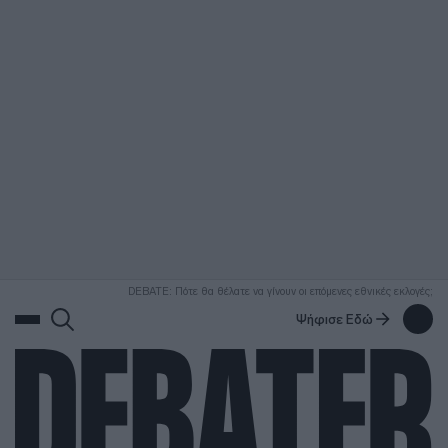
ΑΝΑΖΗΤΗΣΗ
DEBATE: Πότε θα θέλατε να γίνουν οι επόμενες εθνικές εκλογές;
Ψήφισε Εδώ