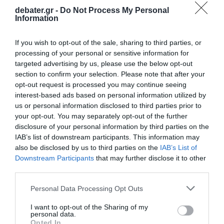
συμμετέχουν ουσιαστικά στη διακυβέρνηση.
debater.gr -
Do Not Process My Personal
Information
Προσθήκη ως προτεινόμενη
If you wish to opt-out of the sale, sharing to third parties, or
πηγή στην Google
processing of your personal or sensitive information for
targeted advertising by us, please use the below opt-out
section to confirm your selection. Please note that after your
Ειδήσεις σήμερα
opt-out request is processed you may continue seeing
interest-based ads based on personal information utilized by
Τσίπρας: Στις 2 Σεπτεμβρίου η παρουσίαση
us or personal information disclosed to third parties prior to
your opt-out. You may separately opt-out of the further
του οικονομικού προγράμματος της ΕΛ.Α.Σ.
disclosure of your personal information by third parties on the
στη Θεσσαλονίκη
IAB’s list of downstream participants. This information may
also be disclosed by us to third parties on the
IAB’s List of
Παλαιό Φάληρο: Συνελήφθη 49χρονος ως
Downstream Participants
that may further disclose it to other
μέλος της εγκληματικής οργάνωσης του
third parties.
“Έντικ” – Κατηγορείται για εκβιασμούς και
Please note that this website/app uses one or more Google
ξυλοδαρμούς επιχειρηματιών
Personal Data Processing Opt Outs
services and may gather and store information including but
not limited to your visit or usage behaviour. You may click to
I want to opt-out of the Sharing of my
Καταγγελία για ξυλοδαρμό ειδικευόμενης
personal data.
grant or deny consent to Google and its third-party tags to
γιατρού στον Ερυθρό Σταυρό από γυναίκα
Opted In