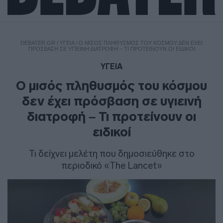
DEBATER.GR
/
ΥΓΕΙΑ
/
Ο ΜΙΣΌΣ ΠΛΗΘΥΣΜΌΣ ΤΟΥ ΚΌΣΜΟΥ ΔΕΝ ΈΧΕΙ
ΠΡΌΣΒΑΣΗ ΣΕ ΥΓΙΕΙΝΉ ΔΙΑΤΡΟΦΉ – ΤΙ ΠΡΟΤΕΊΝΟΥΝ ΟΙ ΕΙΔΙΚΟΊ
ΥΓΕΙΑ
Ο μισός πληθυσμός του κόσμου
δεν έχει πρόσβαση σε υγιεινή
διατροφή – Τι προτείνουν οι
ειδικοί
Τι δείχνει μελέτη που δημοσιεύθηκε στο
περιοδικό «The Lancet»