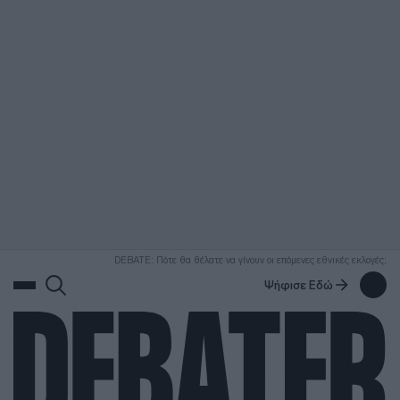
ΑΝΑΖΗΤΗΣΗ
DEBATE: Πότε θα θέλατε να γίνουν οι επόμενες εθνικές εκλογές;
Ψήφισε Εδώ