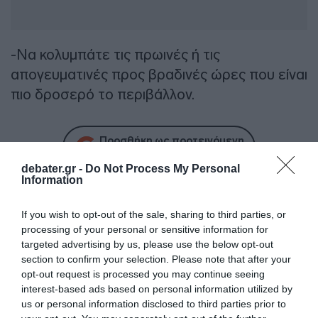
-Να κολυμπάτε τις πρωινές ή τις
απογευματινές προς βραδινές ώρες που είναι
πιο δροσερό το περιβάλλον.
Προσθήκη ως προτεινόμενη
πηγή στην Google
debater.gr -
Do Not Process My Personal
Information
Ειδήσεις σήμερα
If you wish to opt-out of the sale, sharing to third parties, or
processing of your personal or sensitive information for
Δείτε τις προσπάθειες χελώνας να
targeted advertising by us, please use the below opt-out
section to confirm your selection. Please note that after your
γεννήσει σε παραλία της Ρόδου – Η
opt-out request is processed you may continue seeing
προειδοποίηση των κατοίκων (βίντεο)
interest-based ads based on personal information utilized by
us or personal information disclosed to third parties prior to
Τροχαίο στον Κηφισό – Καθυστερήσεις