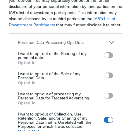
your opt-out. You may separately opt-out of the further
στο ρεύμα προς Πειραιά
disclosure of your personal information by third parties on the
IAB’s list of downstream participants. This information may
Μητσοτάκης: “Η ενίσχυση της
also be disclosed by us to third parties on the
IAB’s List of
παραγωγικής βάσης στρατηγική
Downstream Participants
that may further disclose it to other
προτεραιότητα για μία πιο ανταγωνιστική,
third parties.
εξωστρεφή και ανθεκτική ελληνική
Please note that this website/app uses one or more Google
Personal Data Processing Opt Outs
οικονομία”
services and may gather and store information including but
not limited to your visit or usage behaviour. You may click to
I want to opt-out of the Sharing of my
“Ελευθέριος Βενιζέλος”: Συνελήφθη
personal data.
grant or deny consent to Google and its third-party tags to
37χρονος με 4 μαχαίρια και δύο ψαλίδια
Opted In
use your data for below specified purposes in below Google
κλαδέματος
consent section.
I want to opt-out of the Sale of my
Personal Data.
Opted In
Ακολούθησε το debater.gr στο
Google News
I want to opt-out of processing my
και μάθετε πρώτοι όλες τις ειδήσεις
Personal Data for Targeted Advertising.
Opted In
Share
Tweet
I want to opt-out of Collection, Use,
Retention, Sale, and/or Sharing of my
Personal Data that Is Unrelated with the
Purposes for which it was collected.
ΥΠΕΡΤΑΣΗ