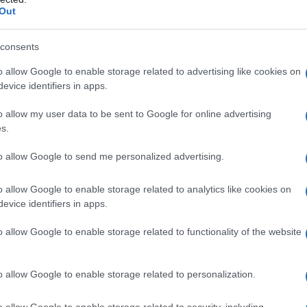
μοποιούνται για την επαλήθευση της
Out
ί δίνουν τη δυνατότητα για πιο ακριβή
ά με τη μεμονωμένη χρήση δορυφορικών
consents
o allow Google to enable storage related to advertising like cookies on
evice identifiers in apps.
χρήσιμες πληροφορίες
o allow my user data to be sent to Google for online advertising
s.
τις χρειάζονται
to allow Google to send me personalized advertising.
o allow Google to enable storage related to analytics like cookies on
εσία φέτος το καλοκαίρι, η Google έχει
evice identifiers in apps.
ρκαγιές στη νότια Ευρώπη,
ν Ισπανία, την Ελλάδα και την Κύπρο
o allow Google to enable storage related to functionality of the website
λες από την Πορτογαλία έως την Κένυα.
o allow Google to enable storage related to personalization.
o allow Google to enable storage related to security, including