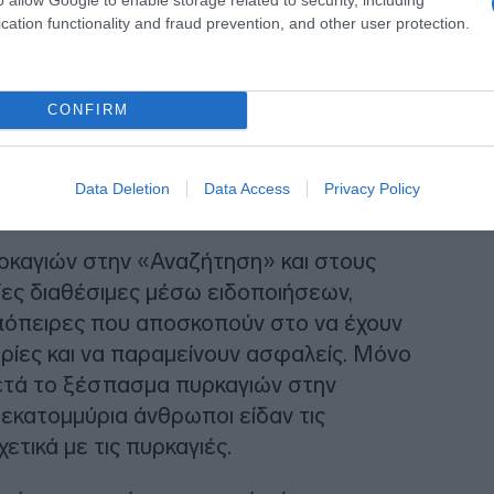
cation functionality and fraud prevention, and other user protection.
CONFIRM
Data Deletion
Data Access
Privacy Policy
ρκαγιών στην «Αναζήτηση» και στους
ίες διαθέσιμες μέσω ειδοποιήσεων,
όπειρες που αποσκοπούν στο να έχουν
ίες και να παραμείνουν ασφαλείς. Μόνο
μετά το ξέσπασμα πυρκαγιών στην
 εκατομμύρια άνθρωποι είδαν τις
ετικά με τις πυρκαγιές.