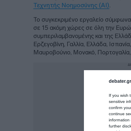
Τεχνητής Νοημοσύνης (AI)
.
Το συγκεκριμένο εργαλείο σύμφωνα
σε 15 ακόμη χώρες σε όλη την Ευρώπ
συμπεριλαμβανομένης και της Ελλάδα
Ερζεγοβίνη, Γαλλία, Ελλάδα, Ισπανία,
Μαυροβούνιο, Μονακό, Πορτογαλία, 
Δ
debater.gr
If you wish 
sensitive in
confirm you
continue se
information 
further disc