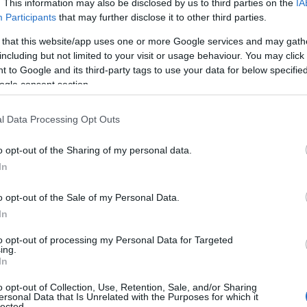
. This information may also be disclosed by us to third parties on the
IA
Participants
that may further disclose it to other third parties.
 μέσω ειδοποιήσεων και λειτουργιών που
 that this website/app uses one or more Google services and may gath
πώς να παραμείνουν ασφαλείς οι
including but not limited to your visit or usage behaviour. You may click 
 to Google and its third-party tags to use your data for below specifi
πυρκαγιά.
ogle consent section.
πιστη παρακολούθηση
l Data Processing Opt Outs
o opt-out of the Sharing of my personal data.
In
ιών με Τεχνητή Νοημοσύνη της Google
ών δεδομένων, συμπεριλαμβανομένης
o opt-out of the Sale of my Personal Data.
ορικές εικόνες. Επίσης, το μοντέλο
In
σω τη σύγκρισης που πραγματοποιείται
to opt-out of processing my Personal Data for Targeted
ing.
ένες εκτάσεις (model of fire scars) –
In
 δημιουργούνται μετά τον περιορισμό
o opt-out of Collection, Use, Retention, Sale, and/or Sharing
 από προηγούμενες πυρκαγιές. ‘Αλλα
ersonal Data that Is Unrelated with the Purposes for which it
lected.