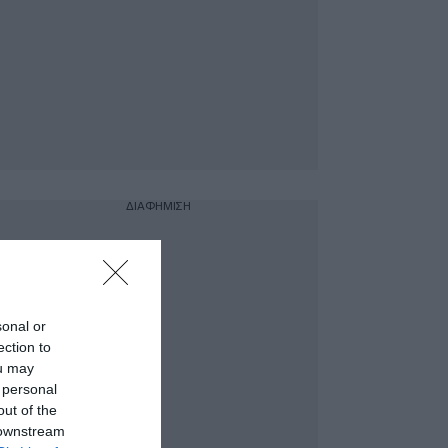
ΔΙΑΦΗΜΙΣΗ
sonal or
ection to
ou may
 personal
out of the
 downstream