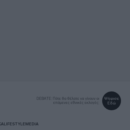
Ψήφισε
DEBATE: Πότε θα θέλατε να γίνουν οι
επόμενες εθνικές εκλογές;
Εδώ
ΚΑ
LIFESTYLE
MEDIA