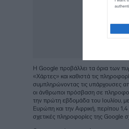
authenti
H Google προβάλλει τα όρια των πυ
«Χάρτες» και καθιστά τις πληροφορ
συμπληρώνοντας τις υπάρχουσες απ
οι άνθρωποι πρόσβαση σε πληροφορ
την πρώτη εβδομάδα του Ιουλίου, 
Ευρώπη και την Αφρική, περίπου 1,4
σχετικές πληροφορίες της Google σχ