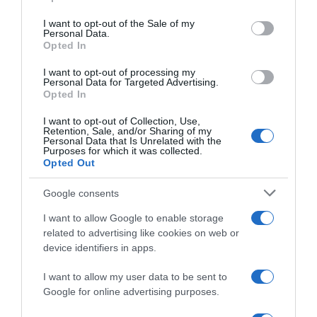
use your data for below specified purposes in below Google
consent section.
ΔΙΕΘΝΗ
I want to opt-out of the Sale of my
Personal Data.
Βενετία: Άγρια επίθεση σε Εβραίους
Opted In
τουρίστες – Τους πέταξαν γυάλινο μπουκάλι
και χαστούκισαν άνδρα
I want to opt-out of processing my
Personal Data for Targeted Advertising.
Opted In
Σοκάρουν οι λεπτομέρειες
I want to opt-out of Collection, Use,
11.09.2025 - 17:29
Retention, Sale, and/or Sharing of my
Personal Data that Is Unrelated with the
Purposes for which it was collected.
Opted Out
Google consents
I want to allow Google to enable storage
related to advertising like cookies on web or
device identifiers in apps.
I want to allow my user data to be sent to
Google for online advertising purposes.