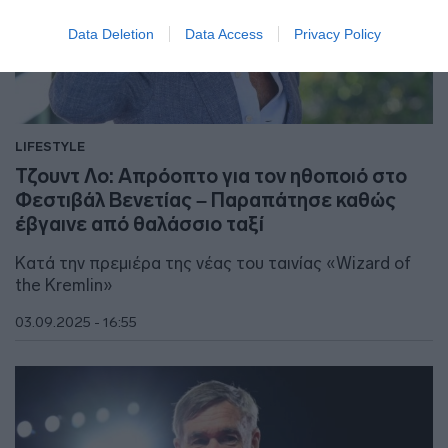
Data Deletion
Data Access
Privacy Policy
LIFESTYLE
Τζουντ Λο: Απρόοπτο για τον ηθοποιό στο
Φεστιβάλ Βενετίας – Παραπάτησε καθώς
έβγαινε από θαλάσσιο ταξί
Κατά την πρεμιέρα της νέας του ταινίας «Wizard of
the Kremlin»
03.09.2025 - 16:55