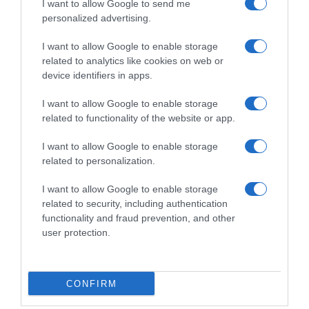
I want to allow Google to send me
personalized advertising.
I want to allow Google to enable storage
LIFESTYLE
related to analytics like cookies on web or
Τζέισον Μομόα: Η εμφάνιση στο Φεστιβάλ
device identifiers in apps.
Βενετίας με ροζ κουστούμι & ροζ πεντικιούρ
(pics)
I want to allow Google to enable storage
related to functionality of the website or app.
Ο διάσημος ηθοποιός ολοκλήρωσε το λουκ του με ροζ
I want to allow Google to enable storage
Birkenstocks
related to personalization.
04.09.2025 - 09:23
I want to allow Google to enable storage
related to security, including authentication
functionality and fraud prevention, and other
user protection.
CONFIRM