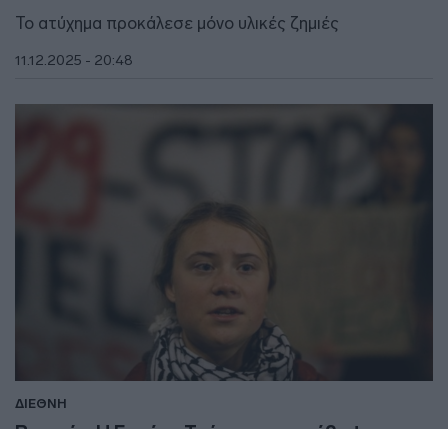
To ατύχημα προκάλεσε μόνο υλικές ζημιές
11.12.2025 - 20:48
ΔΙΕΘΝΗ
Βενετία: Η Γκρέτα Τούνμπεργκ «έβαψε»