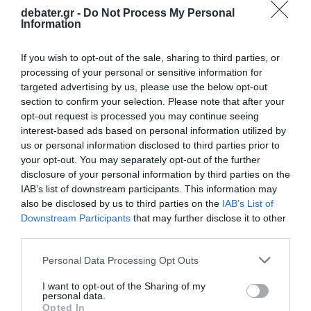
πράσινο το Μεγάλο Κανάλι και τιμωρείται με
debater.gr -
Do Not Process My Personal
απαγόρευση εισόδου
Information
Ο περιφερειάρχης έκανε λόγο για έλλειψη σεβασμού
If you wish to opt-out of the sale, sharing to third parties, or
σε μια «ευθραυστή» πόλη
processing of your personal or sensitive information for
targeted advertising by us, please use the below opt-out
24.11.2025 - 19:17
section to confirm your selection. Please note that after your
opt-out request is processed you may continue seeing
interest-based ads based on personal information utilized by
us or personal information disclosed to third parties prior to
your opt-out. You may separately opt-out of the further
disclosure of your personal information by third parties on the
IAB’s list of downstream participants. This information may
also be disclosed by us to third parties on the
IAB’s List of
Downstream Participants
that may further disclose it to other
third parties.
Please note that this website/app uses one or more Google
Personal Data Processing Opt Outs
services and may gather and store information including but
not limited to your visit or usage behaviour. You may click to
I want to opt-out of the Sharing of my
personal data.
grant or deny consent to Google and its third-party tags to
Opted In