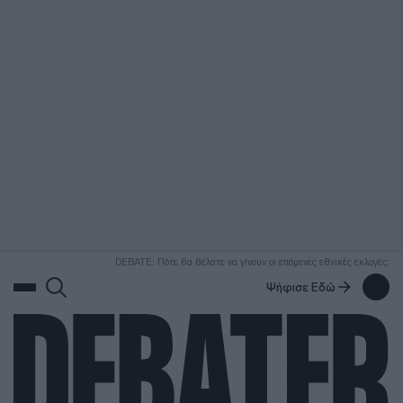
ΑΝΑΖΗΤΗΣΗ
DEBATE: Πότε θα θέλατε να γίνουν οι επόμενες εθνικές εκλογές;
Ψήφισε Εδώ