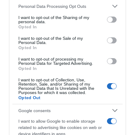
Please note that this website/app uses one or more Google
Personal Data Processing Opt Outs
services and may gather and store information including but
not limited to your visit or usage behaviour. You may click to
I want to opt-out of the Sharing of my
personal data.
grant or deny consent to Google and its third-party tags to
Opted In
use your data for below specified purposes in below Google
consent section.
I want to opt-out of the Sale of my
Personal Data.
Opted In
LIFESTYLE
Μαίρη Συνατσάκη: 36 ώρες μακριά από την
I want to opt-out of processing my
Personal Data for Targeted Advertising.
κόρη της και τον Ίαν Σταρτή – Η συγκινητική
Opted In
της εξομολόγηση
I want to opt-out of Collection, Use,
Retention, Sale, and/or Sharing of my
Μοιράστηκε τα συναισθήματα που βίωσε, μέσα από
Personal Data that Is Unrelated with the
ένα βίντεο στο YouTube
Purposes for which it was collected.
Opted Out
07.11.2025 - 13:31
Google consents
I want to allow Google to enable storage
related to advertising like cookies on web or
device identifiers in apps.