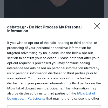
LIFESTYLE
debater.gr -
Do Not Process My Personal
Ίαν Στρατής: «Σχεδόν κάθε μέρα κλαίω, κάθε
Information
φορά που σκέφτομαι πόσο μεγαλώνει η κόρη
μου»
If you wish to opt-out of the sale, sharing to third parties, or
processing of your personal or sensitive information for
«Δε με ενδιαφέρει καθόλου τι θα πει ο κόσμος για
targeted advertising by us, please use the below opt-out
μένα»
section to confirm your selection. Please note that after your
opt-out request is processed you may continue seeing
27.11.2025 - 17:42
interest-based ads based on personal information utilized by
us or personal information disclosed to third parties prior to
your opt-out. You may separately opt-out of the further
disclosure of your personal information by third parties on the
IAB’s list of downstream participants. This information may
also be disclosed by us to third parties on the
IAB’s List of
Downstream Participants
that may further disclose it to other
third parties.