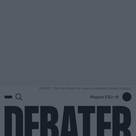
ΑΝΑΖΗΤΗΣΗ
DEBATE: Πότε θα θέλατε να γίνουν οι επόμενες εθνικές εκλογές;
Ψήφισε Εδώ