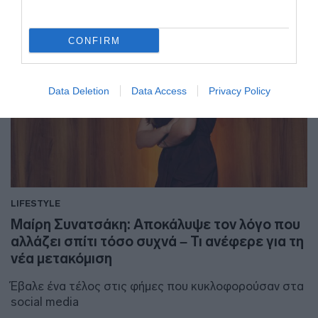
CONFIRM
Data Deletion
Data Access
Privacy Policy
LIFESTYLE
Μαίρη Συνατσάκη: Αποκάλυψε τον λόγο που
αλλάζει σπίτι τόσο συχνά – Τι ανέφερε για τη
νέα μετακόμιση
Έβαλε ένα τέλος στις φήμες που κυκλοφορούσαν στα
social media