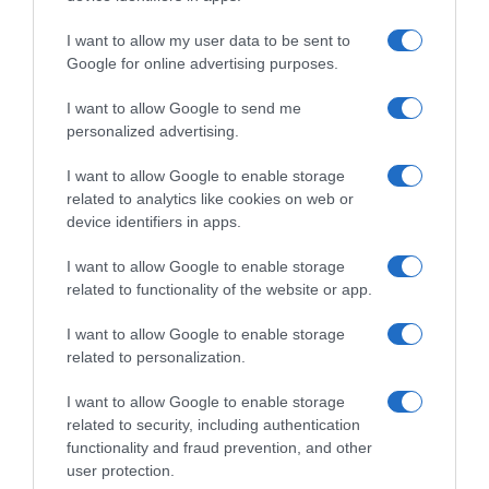
I want to allow my user data to be sent to
Google for online advertising purposes.
I want to allow Google to send me
personalized advertising.
I want to allow Google to enable storage
related to analytics like cookies on web or
device identifiers in apps.
LIFESTYLE
I want to allow Google to enable storage
Μαίρη Συνατσάκη: Γιατί έκανε unfollow την
related to functionality of the website or app.
Κατερίνα Καινούργιου – Τι συνέβη ανάμεσά
I want to allow Google to enable storage
τους
related to personalization.
Όλα όσα αποκάλυψε στον Κωνσταντίνο Βασάλο
I want to allow Google to enable storage
related to security, including authentication
31.10.2025 - 14:50
functionality and fraud prevention, and other
user protection.