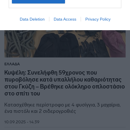
Data Deletion
Data Access
Privacy Policy
ΕΛΛΑΔΑ
Κυψέλη: Συνελήφθη 59χρονος που
πυροβόλησε κατά υπαλλήλου καθαριότητας
στου Γκύζη – Βρέθηκε ολόκληρο οπλοστάσιο
στο σπίτι του
Κατασχέθηκε περίστροφο με 4 φυσίγγια, 3 μαχαίρια,
ένα πιστόλι και 2 σιδερογροθιές
10.09.2025 - 14:39