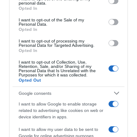
personal data.
grant or deny consent to Google and its third-party tags to
Opted In
use your data for below specified purposes in below Google
consent section.
I want to opt-out of the Sale of my
Personal Data.
Opted In
ΕΛΛΑΔΑ
I want to opt-out of processing my
Personal Data for Targeted Advertising.
Γκύζη: Η στιγμή που ο 59χρονος πυροβολεί
Opted In
εναντίον του υπαλλήλου καθαριότητας –
Βίντεο ντοκουμέντο
I want to opt-out of Collection, Use,
Retention, Sale, and/or Sharing of my
Personal Data that Is Unrelated with the
Φώναζε "τώρα θα δείτε τι θα πάθετε"
Purposes for which it was collected.
Opted Out
11.09.2025 - 12:34
Google consents
I want to allow Google to enable storage
related to advertising like cookies on web or
device identifiers in apps.
I want to allow my user data to be sent to
Google for online advertising purposes.