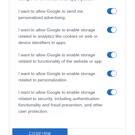
I want to allow Google to send me
personalized advertising.
I want to allow Google to enable storage
related to analytics like cookies on web or
device identifiers in apps.
ΕΛΛΑΔΑ
I want to allow Google to enable storage
Δήμος Αθηναίων: «Η ασφάλεια των
related to functionality of the website or app.
εργαζομένων είναι αδιαπραγμάτευτη»
I want to allow Google to enable storage
Η δημοτική Αρχή κάνει λόγο για αδιανόητες
related to personalization.
καταστάσεις
I want to allow Google to enable storage
10.09.2025 - 18:47
related to security, including authentication
functionality and fraud prevention, and other
user protection.
CONFIRM