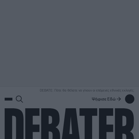
ΑΝΑΖΗΤΗΣΗ
DEBATE: Πότε θα θέλατε να γίνουν οι επόμενες εθνικές εκλογές;
Ψήφισε Εδώ