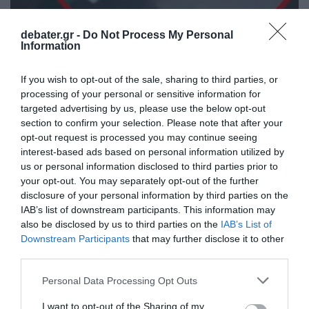
debater.gr -
Do Not Process My Personal
ΕΛΛΑΔΑ
Information
Γκύζη: “Σε έχω σαν τσάι… ” –
Αποφασισμένος ο 59χρονος που άνοιξε πυρ
If you wish to opt-out of the sale, sharing to third parties, or
εναντίον εργαζομένων σε απορριμματοφόρο
processing of your personal or sensitive information for
(βίντεο)
targeted advertising by us, please use the below opt-out
section to confirm your selection. Please note that after your
Σοκάρει η περιγραφή για τη στιγμή της επίθεσης
opt-out request is processed you may continue seeing
interest-based ads based on personal information utilized by
12.09.2025 - 07:57
us or personal information disclosed to third parties prior to
your opt-out. You may separately opt-out of the further
disclosure of your personal information by third parties on the
IAB’s list of downstream participants. This information may
also be disclosed by us to third parties on the
IAB’s List of
Downstream Participants
that may further disclose it to other
third parties.
Please note that this website/app uses one or more Google
Personal Data Processing Opt Outs
services and may gather and store information including but
not limited to your visit or usage behaviour. You may click to
I want to opt-out of the Sharing of my