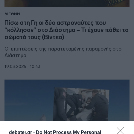
ΔΙΕΘΝΗ
Πίσω στη Γη οι δύο αστροναύτες που
“κόλλησαν” στο Διάστημα – Τι έχουν πάθει τα
σώματά τους (Βίντεο)
Οι επιπτώσεις της παρατεταμένης παραμονής στο
Διάστημα
19.03.2025 - 10:43
debater.gr -
Do Not Process My Personal