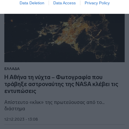
Data Deletion
Data Access
Privacy Policy
ΕΛΛΑΔΑ
Η Αθήνα τη νύχτα – Φωτογραφία που
τράβηξε αστροναύτης της NASA κλέβει τις
εντυπώσεις
Απίστευτο «κλικ» της πρωτεύουσας από το...
διάστημα
12.12.2023 - 13:08