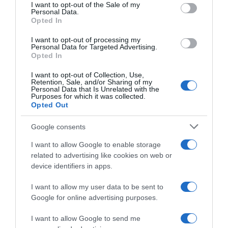
consent section.
I want to opt-out of the Sale of my
Personal Data.
Opted In
I want to opt-out of processing my
Personal Data for Targeted Advertising.
Opted In
I want to opt-out of Collection, Use,
Retention, Sale, and/or Sharing of my
ΔΙΕΘΝΗ
Personal Data that Is Unrelated with the
Purposes for which it was collected.
Space X: Ιδιώτες αστροναύτες έκαναν
Opted Out
διαστημικό περίπατο – «Από εδώ μοιάζει με
έναν τέλειο κόσμο»
Google consents
Οι εικόνες από την ιστορική αποστολή
I want to allow Google to enable storage
related to advertising like cookies on web or
12.09.2024 - 16:48
device identifiers in apps.
I want to allow my user data to be sent to
Google for online advertising purposes.
I want to allow Google to send me