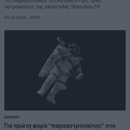
Το πλήρωμα έδωσε τη σκυτάλη στους τρεις
αστροναύτες της αποστολής Shenzhou-15
04.12.2022 - 23:53
ΔΙΕΘΝΗ
Για πρώτη φορά “παρααστροναύτης” στο