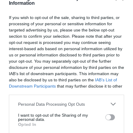
Information
If you wish to opt-out of the sale, sharing to third parties, or
processing of your personal or sensitive information for
targeted advertising by us, please use the below opt-out
ΔΙΕΘΝΗ
section to confirm your selection. Please note that after your
opt-out request is processed you may continue seeing
Τέλος στην “Οδύσσεια του Διαστήματος”: Η
interest-based ads based on personal information utilized by
στιγμή που φτάνουν στη Γη οι δύο
us or personal information disclosed to third parties prior to
αστροναύτες (Βίντεο)
your opt-out. You may separately opt-out of the further
disclosure of your personal information by third parties on the
Η περιπέτεια τους άρχισε τον Ιούνιο του 2024
IAB’s list of downstream participants. This information may
also be disclosed by us to third parties on the
IAB’s List of
19.03.2025 - 07:45
Downstream Participants
that may further disclose it to other
third parties.
Please note that this website/app uses one or more Google
Personal Data Processing Opt Outs
services and may gather and store information including but
not limited to your visit or usage behaviour. You may click to
I want to opt-out of the Sharing of my
personal data.
grant or deny consent to Google and its third-party tags to
Opted In
use your data for below specified purposes in below Google