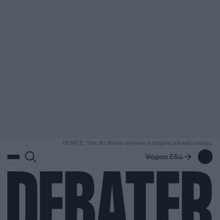
ΑΝΑΖΗΤΗΣΗ
DEBATE: Πότε θα θέλατε να γίνουν οι επόμενες εθνικές εκλογές;
Ψήφισε Εδώ