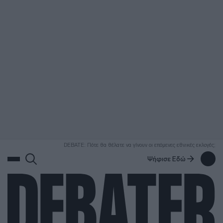
ΑΝΑΖΗΤΗΣΗ
DEBATE: Πότε θα θέλατε να γίνουν οι επόμενες εθνικές εκλογές;
Ψήφισε Εδώ