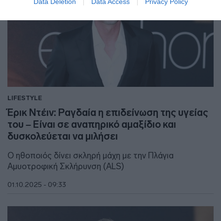
Data Deletion
Data Access
Privacy Policy
LIFESTYLE
Έρικ Ντέιν: Ραγδαία η επιδείνωση της υγείας
του – Είναι σε αναπηρικό αμαξίδιο και
δυσκολεύεται να μιλήσει
Ο ηθοποιός δίνει σκληρή μάχη με την Πλάγια
Αμυοτροφική Σκλήρυνση (ALS)
01.10.2025 - 09:33