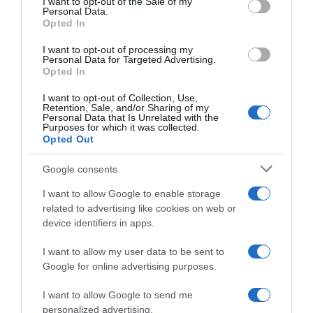
I want to opt-out of the Sale of my
Personal Data.
Opted In
ΕΛΛΑΔΑ
Αναστασία Τασούλα: Η μάχη με την κυστική
I want to opt-out of processing my
ίνωση και οι συγκινητικές αναρτήσεις – “Θα
Personal Data for Targeted Advertising.
Opted In
ζήσω, γιατί δεν έχω πραγματοποιήσει το
μεγαλύτερο μου όνειρο”
I want to opt-out of Collection, Use,
Retention, Sale, and/or Sharing of my
Personal Data that Is Unrelated with the
Πέθανε, περιμένοντας τη δεύτερη μεταμόσχευση
Purposes for which it was collected.
πνεύμονα
Opted Out
12.11.2025 - 09:33
Google consents
I want to allow Google to enable storage
related to advertising like cookies on web or
device identifiers in apps.
I want to allow my user data to be sent to
Google for online advertising purposes.
I want to allow Google to send me
personalized advertising.