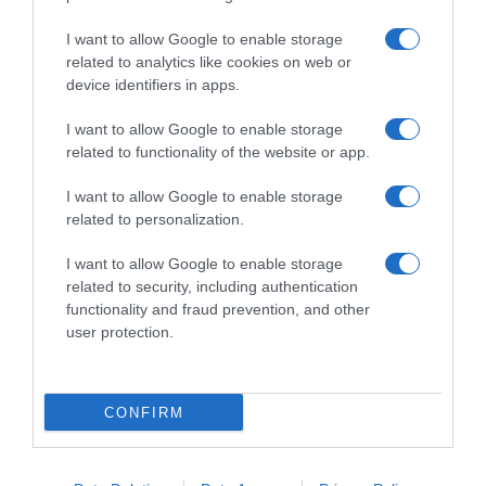
I want to allow Google to enable storage
related to analytics like cookies on web or
device identifiers in apps.
I want to allow Google to enable storage
ΕΛΛΑΔΑ
related to functionality of the website or app.
Θλίψη για την Αναστασία Τασούλα: Η
ανάρτησή της που είχε εμπνεύσει την Έμμα
I want to allow Google to enable storage
Καρυωτάκη να δωρίσει τα όργανά της
related to personalization.
Έφυγε από τη ζωή στα 27 της χρόνια, ύστερα από
I want to allow Google to enable storage
related to security, including authentication
μεγάλη μάχη με την κυστική ίνωση
functionality and fraud prevention, and other
12.11.2025 - 08:56
user protection.
CONFIRM