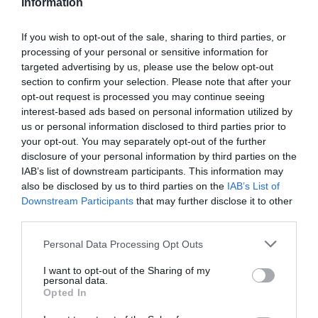
Information
Τι είναι η κυστική ίνωση: Όσα πρέπει να
ξέρετε για τη νόσο, με την οποία πάλεψε η
If you wish to opt-out of the sale, sharing to third parties, or
Αναστασία Τασούλα
processing of your personal or sensitive information for
targeted advertising by us, please use the below opt-out
Πού οφείλεται η ασθένεια
section to confirm your selection. Please note that after your
opt-out request is processed you may continue seeing
13.11.2025 - 09:41
interest-based ads based on personal information utilized by
us or personal information disclosed to third parties prior to
your opt-out. You may separately opt-out of the further
disclosure of your personal information by third parties on the
IAB’s list of downstream participants. This information may
also be disclosed by us to third parties on the
IAB’s List of
Downstream Participants
that may further disclose it to other
third parties.
Please note that this website/app uses one or more Google
Personal Data Processing Opt Outs
services and may gather and store information including but
not limited to your visit or usage behaviour. You may click to
I want to opt-out of the Sharing of my
personal data.
grant or deny consent to Google and its third-party tags to
Opted In
use your data for below specified purposes in below Google
consent section.