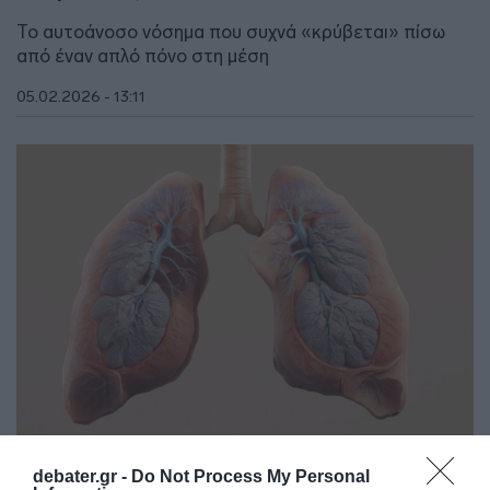
Το αυτοάνοσο νόσημα που συχνά «κρύβεται» πίσω
από έναν απλό πόνο στη μέση
05.02.2026 - 13:11
ΥΓΕΙΑ
debater.gr -
Do Not Process My Personal