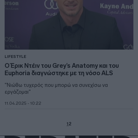
LIFESTYLE
Ο Έρικ Ντέιν του Grey’s Anatomy και του
Euphoria διαγνώστηκε με τη νόσο ALS
"Νιώθω τυχερός που μπορώ να συνεχίσω να
εργάζομαι"
11.04.2025 - 10:22
1
2