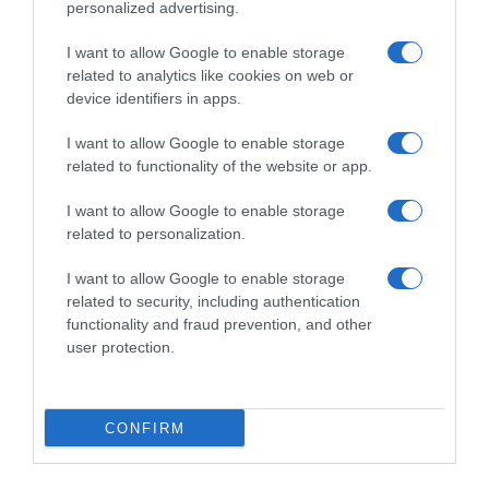
personalized advertising.
I want to allow Google to enable storage
related to analytics like cookies on web or
device identifiers in apps.
ΕΛΛΑΔΑ
Θεσσαλονίκη: Πλήρωσαν για εικονικό γάμο
I want to allow Google to enable storage
και πήραν πλαστά έγγραφα – Κρατούσαν
related to functionality of the website or app.
παράνομα τους δράστες ζητώντας τους
I want to allow Google to enable storage
χρήματα
related to personalization.
Στην υπόθεση εμπλέκονται ένα ζευγάρι Ρουμάνων,
I want to allow Google to enable storage
ένας Σύρος κι ένας Παλαιστίνιος
related to security, including authentication
functionality and fraud prevention, and other
24.06.2025 - 11:28
user protection.
CONFIRM