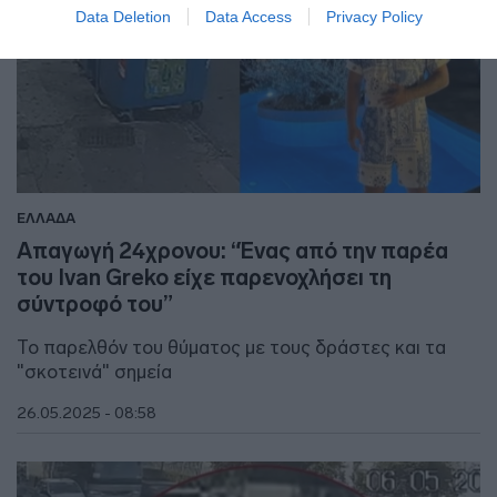
Data Deletion
Data Access
Privacy Policy
ΕΛΛΑΔΑ
Απαγωγή 24χρονου: “Ένας από την παρέα
του Ivan Greko είχε παρενοχλήσει τη
σύντροφό του”
Το παρελθόν του θύματος με τους δράστες και τα
"σκοτεινά" σημεία
26.05.2025 - 08:58