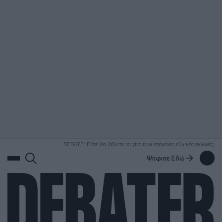
ΑΝΑΖΗΤΗΣΗ
DEBATE: Πότε θα θέλατε να γίνουν οι επόμενες εθνικές εκλογές;
Ψήφισε Εδώ