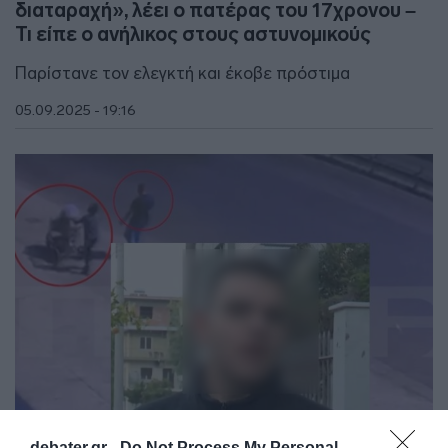
διαταραχή», λέει ο πατέρας του 17χρονου –
Τι είπε ο ανήλικος στους αστυνομικούς
Παρίστανε τον ελεγκτή και έκοβε πρόστιμα
05.09.2025 - 19:16
debater.gr -
Do Not Process My Personal