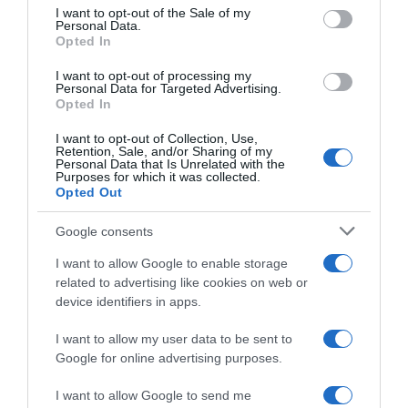
consent section.
I want to opt-out of the Sale of my
Personal Data.
ΕΛΛΑΔΑ
Opted In
Αυτός είναι ο 17χρονος που ομολόγησε την
αρπαγή βρέφους στον Πειραιά – Πώς
I want to opt-out of processing my
Personal Data for Targeted Advertising.
κατάφεραν να τον ταυτοποιήσουν οι Αρχές
Opted In
«Δεν χωνεύω τους Ρομά και ήθελα να δείξω ότι δεν
I want to opt-out of Collection, Use,
Retention, Sale, and/or Sharing of my
είναι καλοί γονείς», υποστήριξε στους αστυνομικούς
Personal Data that Is Unrelated with the
Purposes for which it was collected.
04.09.2025 - 22:04
Opted Out
Google consents
I want to allow Google to enable storage
related to advertising like cookies on web or
device identifiers in apps.
I want to allow my user data to be sent to
Google for online advertising purposes.
I want to allow Google to send me