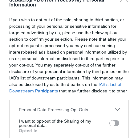
ΕΛΛΑΔΑ
Information
Κακουργηματική δίωξη στον 17χρονο για την
αρπαγή βρέφους στον Πειραιά
If you wish to opt-out of the sale, sharing to third parties, or
processing of your personal or sensitive information for
Κατηγορείται και ο πατέρας του 17χρονου
targeted advertising by us, please use the below opt-out
section to confirm your selection. Please note that after your
05.09.2025 - 15:21
opt-out request is processed you may continue seeing
interest-based ads based on personal information utilized by
us or personal information disclosed to third parties prior to
your opt-out. You may separately opt-out of the further
disclosure of your personal information by third parties on the
IAB’s list of downstream participants. This information may
also be disclosed by us to third parties on the
IAB’s List of
Downstream Participants
that may further disclose it to other
third parties.
Please note that this website/app uses one or more Google
Personal Data Processing Opt Outs
services and may gather and store information including but
not limited to your visit or usage behaviour. You may click to
I want to opt-out of the Sharing of my
personal data.
grant or deny consent to Google and its third-party tags to
Opted In
use your data for below specified purposes in below Google