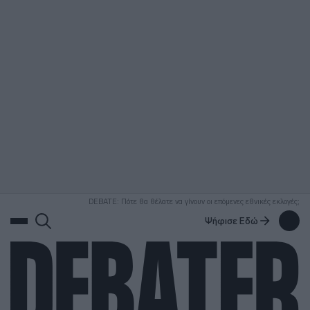
ΑΝΑΖΗΤΗΣΗ
DEBATE: Πότε θα θέλατε να γίνουν οι επόμενες εθνικές εκλογές;
Ψήφισε Εδώ