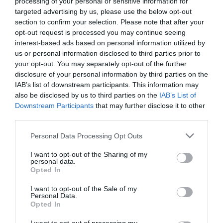
processing of your personal or sensitive information for
targeted advertising by us, please use the below opt-out
ΕΛΛΑΔΑ
section to confirm your selection. Please note that after your
“Ο θάνατος με θάνατο δεν λύνεται” –
opt-out request is processed you may continue seeing
Συγκλονίζει η σύζυγος του Καραϊβάζ, τι
interest-based ads based on personal information utilized by
γνωρίζουν οι αρχές για τον Γιάννη Λάλα
us or personal information disclosed to third parties prior to
your opt-out. You may separately opt-out of the further
Είχε γίνει και άλλη προσπάθεια δολοφονίας εις βάρος
disclosure of your personal information by third parties on the
του σκληρού ποινικού
IAB’s list of downstream participants. This information may
also be disclosed by us to third parties on the
IAB’s List of
02.11.2025 - 10:16
Downstream Participants
that may further disclose it to other
third parties.
Please note that this website/app uses one or more Google
Personal Data Processing Opt Outs
services and may gather and store information including but
not limited to your visit or usage behaviour. You may click to
I want to opt-out of the Sharing of my
personal data.
grant or deny consent to Google and its third-party tags to
Opted In
use your data for below specified purposes in below Google
consent section.
I want to opt-out of the Sale of my
Personal Data.
Opted In