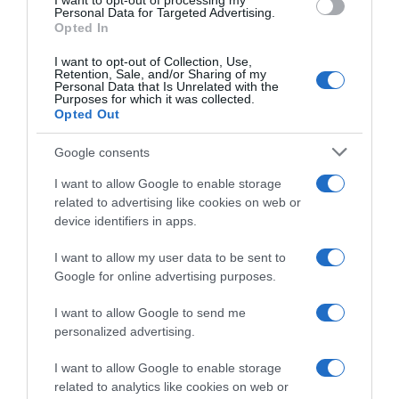
I want to opt-out of processing my
Personal Data for Targeted Advertising.
Opted In
I want to opt-out of Collection, Use,
Retention, Sale, and/or Sharing of my
Personal Data that Is Unrelated with the
ΕΛΛΑΔΑ
Purposes for which it was collected.
Νεκρός ο Γιάννης Λάλας στην Αραχωβα –
Opted Out
Είχε κατηγορηθεί για τη δολοφονία του
Google consents
Καραϊβάζ
I want to allow Google to enable storage
Βρέθηκε καμένο αυτοκίνητο κοντά στο σημείο
related to advertising like cookies on web or
device identifiers in apps.
01.11.2025 - 23:40
I want to allow my user data to be sent to
Google for online advertising purposes.
I want to allow Google to send me
personalized advertising.
I want to allow Google to enable storage
related to analytics like cookies on web or