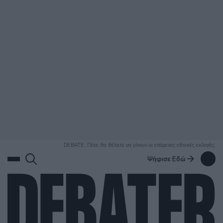
ΑΝΑΖΗΤΗΣΗ
DEBATE: Πότε θα θέλατε να γίνουν οι επόμενες εθνικές εκλογές;
Ψήφισε Εδώ