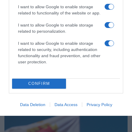
I want to allow Google to enable storage
related to functionality of the website or app.
I want to allow Google to enable storage
related to personalization.
I want to allow Google to enable storage
ΠΟΛΙΤΙΚΗ
related to security, including authentication
Τσίπρας: Στις 2 Σεπτεμβρίου η
functionality and fraud prevention, and other
παρουσίαση του οικονομικού
user protection.
προγράμματος της ΕΛ.Α.Σ. στη
Θεσσαλονίκη
CONFIRM
"Για την Δίκαιη Ανάπτυξη, την παραγωγική ανασυγκρότηση,
την επανίδρυση του κοινωνικού κράτους"
Data Deletion
Data Access
Privacy Policy