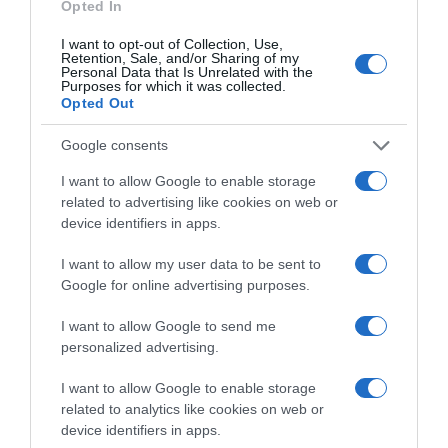
Opted In
I want to opt-out of Collection, Use,
Retention, Sale, and/or Sharing of my
Personal Data that Is Unrelated with the
Purposes for which it was collected.
Opted Out
ΠΟΛΙΤΙΚΗ
ΠΑΣΟΚ: “Τα επιχειρήματα και οι
Google consents
πίνακες του κ. Σκέρτσου διαρκούν
I want to allow Google to enable storage
μέχρι τα επόμενα που αναιρούν τα
related to advertising like cookies on web or
προηγούμενα”
device identifiers in apps.
"Συνεχίζει στο ίδιο αλαζονικό ύφος και με τους ίδιους
I want to allow my user data to be sent to
εξυπνακισμούς"
Google for online advertising purposes.
I want to allow Google to send me
personalized advertising.
I want to allow Google to enable storage
related to analytics like cookies on web or
device identifiers in apps.