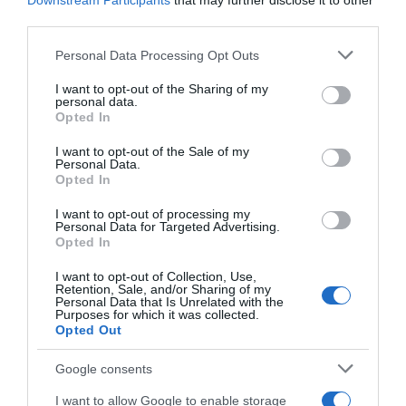
Downstream Participants
that may further disclose it to other
third parties.
Please note that this website/app uses one or more Google
Personal Data Processing Opt Outs
services and may gather and store information including but
not limited to your visit or usage behaviour. You may click to
I want to opt-out of the Sharing of my
personal data.
grant or deny consent to Google and its third-party tags to
Opted In
use your data for below specified purposes in below Google
consent section.
I want to opt-out of the Sale of my
Personal Data.
Opted In
I want to opt-out of processing my
Personal Data for Targeted Advertising.
Opted In
ΠΟΛΙΤΙΚΗ
I want to opt-out of Collection, Use,
Θεοδωρικάκος: “Συμβάλλουμε στην
Retention, Sale, and/or Sharing of my
Personal Data that Is Unrelated with the
εθνική ασφάλεια της πατρίδας μας με
Purposes for which it was collected.
Opted Out
νέο αναπτυξιακό καθεστώς για την
Άμυνα”
Google consents
Στα 150.000.000 ευρώ ανέρχονται οι επενδύσεις
I want to allow Google to enable storage