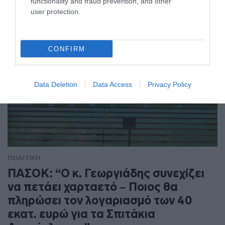
functionality and fraud prevention, and other
user protection.
CONFIRM
Data Deletion
Data Access
Privacy Policy
ΠΟΛΙΤΙΚΗ
ΠΑΣΟΚ: “Ο κ. Γεωργιάδης συνεχίζει
να πετάει χαρταετό – Ποιος θα
πληρώσει τον λογαριασμό των 40
εκατ. ευρώ για τα Σπιτάκια