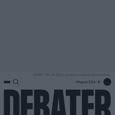
ΑΝΑΖΗΤΗΣΗ
DEBATE: Πότε θα θέλατε να γίνουν οι επόμενες εθνικές εκλογές;
Ψήφισε Εδώ