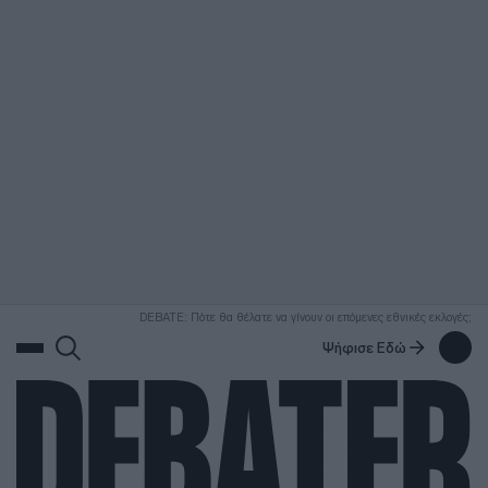
ΑΝΑΖΗΤΗΣΗ
DEBATE: Πότε θα θέλατε να γίνουν οι επόμενες εθνικές εκλογές;
Ψήφισε Εδώ