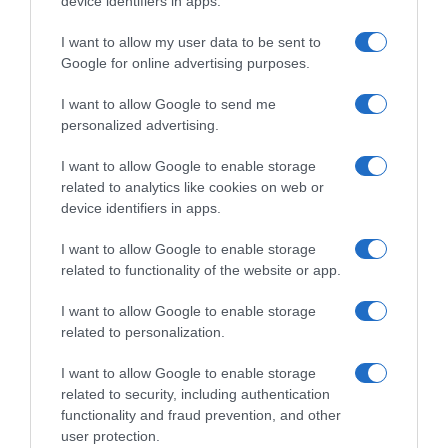
device identifiers in apps.
I want to allow my user data to be sent to
Google for online advertising purposes.
I want to allow Google to send me
personalized advertising.
ΠΟΛΙΤΙΚΗ
I want to allow Google to enable storage
Θεοδωρικάκος: “Συμβάλλουμε στην
related to analytics like cookies on web or
εθνική ασφάλεια της πατρίδας μας με
device identifiers in apps.
νέο αναπτυξιακό καθεστώς για την
I want to allow Google to enable storage
Άμυνα”
related to functionality of the website or app.
Στα 150.000.000 ευρώ ανέρχονται οι επενδύσεις
I want to allow Google to enable storage
related to personalization.
I want to allow Google to enable storage
related to security, including authentication
functionality and fraud prevention, and other
user protection.