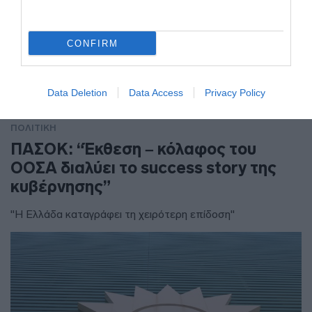
CONFIRM
Data Deletion
Data Access
Privacy Policy
ΠΟΛΙΤΙΚΗ
ΠΑΣΟΚ: “Έκθεση – κόλαφος του
ΟΟΣΑ διαλύει το success story της
κυβέρνησης”
"Η Ελλάδα καταγράφει τη χειρότερη επίδοση"