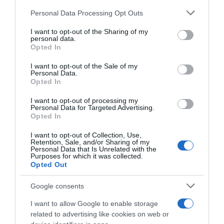
Please note that this website/app uses one or more Google
Personal Data Processing Opt Outs
services and may gather and store information including but
not limited to your visit or usage behaviour. You may click to
I want to opt-out of the Sharing of my
personal data.
grant or deny consent to Google and its third-party tags to
Opted In
ΠΟΛΙΤΙΚΗ
use your data for below specified purposes in below Google
Χατζηδάκης: “Άκυρες από 1η
consent section.
I want to opt-out of the Sale of my
Personal Data.
Οκτωβρίου οι εγκύκλιοι που δεν
Opted In
αναρτώνται – Υποχρεωτική η
I want to opt-out of processing my
δημοσίευσή τους στις ιστοσελίδες
Personal Data for Targeted Advertising.
Opted In
των φορέων που τις εκδίδουν”
I want to opt-out of Collection, Use,
Η προϋπόθεση για την ισχύ τους
Retention, Sale, and/or Sharing of my
Personal Data that Is Unrelated with the
Purposes for which it was collected.
Opted Out
Google consents
I want to allow Google to enable storage
related to advertising like cookies on web or